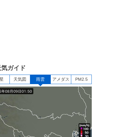
天気ガイド
星
天気図
雨雲
アメダス
PM2.5