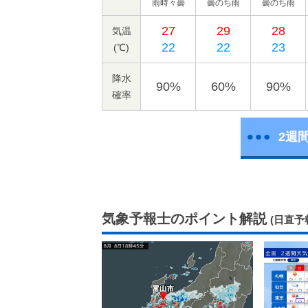
雨時々曇
曇のち雨
曇のち雨
27
29
28
気温
22
22
23
(℃)
降水
90%
60%
90%
確率
2週
気象予報士のポイント解説
(日直予