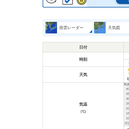
雨雲レーダー
天気図
日付
時刻
天気
気温
(℃)