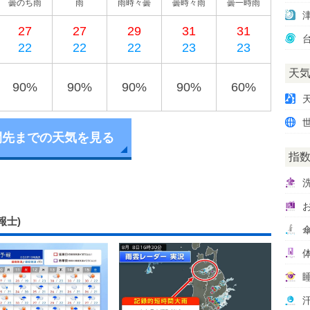
曇のち雨
雨
雨時々曇
曇時々雨
曇一時雨
27
27
29
31
31
22
22
22
23
23
天
90%
90%
90%
90%
60%
間先までの天気を見る
指
報士)