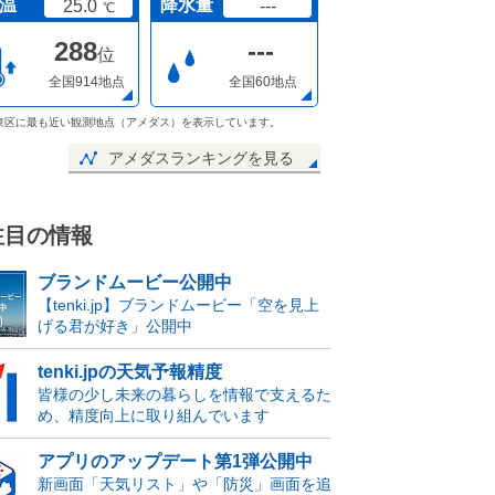
温
降水量
25.0
---
℃
288
---
位
全国914地点
全国60地点
東区に最も近い観測地点（アメダス）を表示しています。
アメダスランキングを見る
注目の情報
ブランドムービー公開中
【tenki.jp】ブランドムービー「空を見上
げる君が好き」公開中
tenki.jpの天気予報精度
皆様の少し未来の暮らしを情報で支えるた
め、精度向上に取り組んでいます
アプリのアップデート第1弾公開中
新画面「天気リスト」や「防災」画面を追