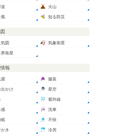
津波
火山
台風
知る防災
気図
天気図
気象衛星
世界衛星
数情報
洗濯
服装
お出かけ
星空
傘
紫外線
体感
洗車
睡眠
不快
汗かき
冷房