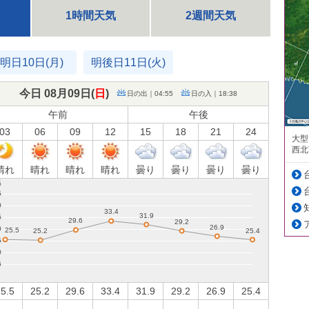
1時間天気
2週間天気
明日10日(月)
明後日11日(火)
今日 08月09日(
日
)
日の出｜04:55
日の入｜18:38
午前
午後
03
06
09
12
15
18
21
24
大型
西北
晴れ
晴れ
晴れ
晴れ
曇り
曇り
曇り
曇り
5.5
25.2
29.6
33.4
31.9
29.2
26.9
25.4