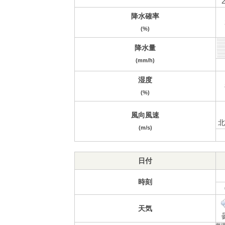
2
降水確率
(%)
降水量
(mm/h)
湿度
(%)
風向風速
北
(m/s)
日付
時刻
天気