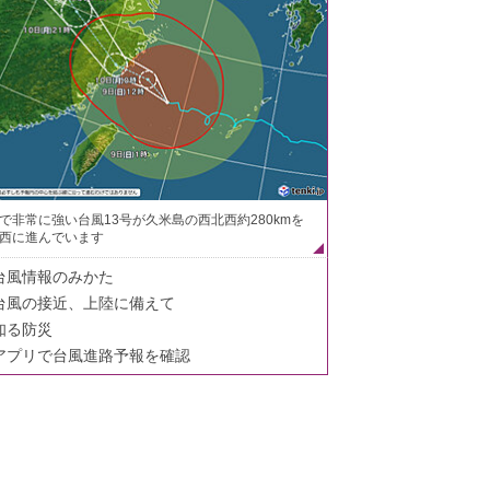
で非常に強い台風13号が久米島の西北西約280kmを
西に進んでいます
台風情報のみかた
台風の接近、上陸に備えて
知る防災
アプリで台風進路予報を確認