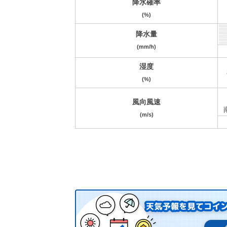
降水確率
(%)
降水量
(mm/h)
湿度
(%)
風向風速
(m/s)