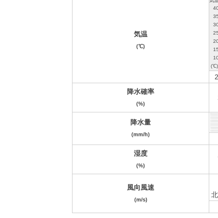
気温
(℃)
2
降水確率
(%)
降水量
(mm/h)
湿度
(%)
風向風速
北
(m/s)