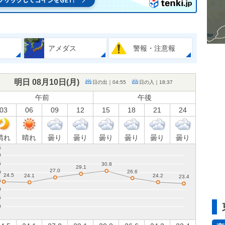
アメダス
警報・注意報
明日 08月10日(
月
)
日の出｜04:55
日の入｜18:37
午前
午後
03
06
09
12
15
18
21
24
晴れ
晴れ
曇り
曇り
曇り
曇り
曇り
曇り