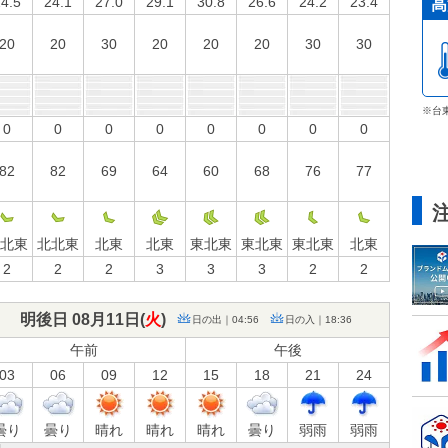
4.5
24.1
27.0
29.1
30.8
26.6
24.2
23.4
高
20
20
30
20
20
20
30
30
※台
0
0
0
0
0
0
0
0
82
82
69
64
60
68
76
77
北東
北北東
北東
北東
東北東
東北東
東北東
北東
2
2
2
3
3
3
2
2
明後日 08月11日(
火
)
日の出｜04:56
日の入｜18:36
午前
午後
03
06
09
12
15
18
21
24
曇り
曇り
晴れ
晴れ
晴れ
曇り
弱雨
弱雨