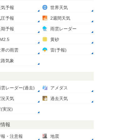
天気予報
世界天気
気圧予報
2週間天気
長期予報
雨雲レーダー
M2.5
黄砂
世界の雨雲
雷(予報)
道路気象
測
雨雲レーダー(過去)
アメダス
実況天気
過去天気
(実況)
災情報
警報・注意報
地震