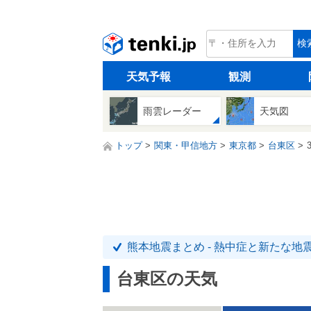
tenki.jp
検
天気予報
観測
雨雲レーダー
天気図
トップ
関東・甲信地方
東京都
台東区
熊本地震まとめ - 熱中症と新たな地
台東区の天気