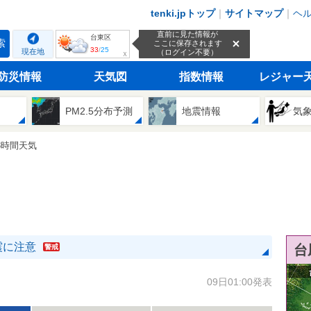
tenki.jpトップ
｜
サイトマップ
｜
ヘ
直前に見た情報が
台東区
索
ここに保存されます
33
/
25
現在地
（ログイン不要）
ｘ
防災情報
天気図
指数情報
レジャー
PM2.5分布予測
地震情報
気
3時間天気
震に注意
台
警戒
09日01:00発表