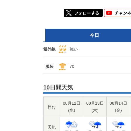
今日
紫外線
強い
服装
70
10日間天気
08月12日
08月13日
08月14日
日付
(
水
)
(
木
)
(
金
)
天気