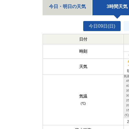
今日・明日の天気
3時間天気
今日09日(日)
日付
時刻
天気
気温
(℃)
2