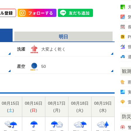
明日
P
洗濯
大変よく乾く
星空
50
観
雷
08月15日
08月16日
08月17日
08月18日
08月19日
(
土
)
(
日
)
(
月
)
(
火
)
(
水
)
防