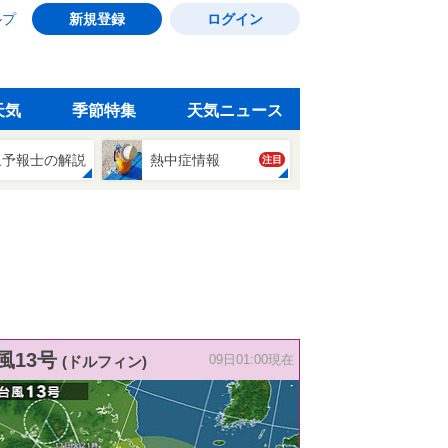
ルプ
新規登録
ログイン
天気
季節特集
天気ニュース
象予報士の解説
熱中症情報
注目
風13号
(ドルフィン)
09日01:00現在