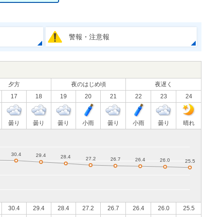
警報・注意報
夕方
夜のはじめ頃
夜遅く
17
18
19
20
21
22
23
24
曇り
曇り
曇り
小雨
曇り
小雨
曇り
晴れ
30.4
29.4
28.4
27.2
26.7
26.4
26.0
25.5