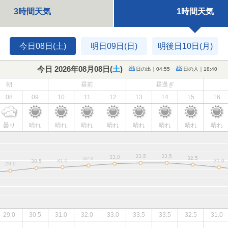
3時間天気
1時間天気
今日08日(土)
明日09日(日)
明後日10日(月)
今日 2026年08月08日(
土
)
日の出｜04:55
日の入｜18:40
朝
昼前
昼過ぎ
08
09
10
11
12
13
14
15
16
曇り
晴れ
晴れ
晴れ
晴れ
晴れ
晴れ
晴れ
晴れ
29.0
30.5
31.0
32.0
33.0
33.5
33.5
32.5
31.0