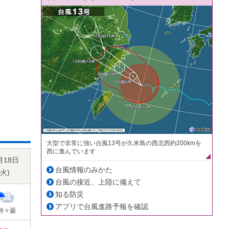
大型で非常に強い台風13号が久米島の西北西約200kmを
西に進んでいます
月18日
台風情報のみかた
火
)
台風の接近、上陸に備えて
知る防災
アプリで台風進路予報を確認
時々曇