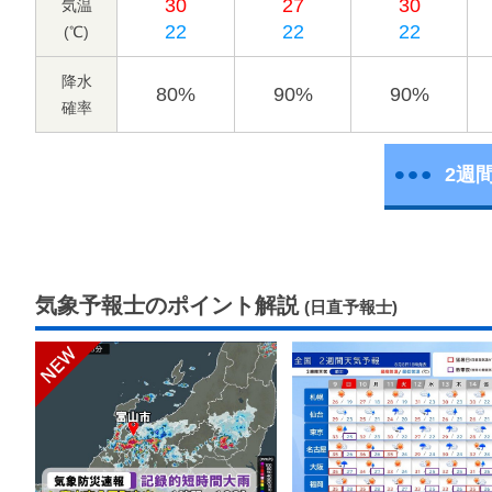
30
27
30
気温
22
22
22
(℃)
降水
80%
90%
90%
確率
2週
気象予報士のポイント解説
(日直予報士)