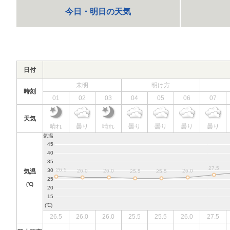
今日・明日の天気
日付
未明
明け方
時刻
01
02
03
04
05
06
07
天気
晴れ
曇り
晴れ
曇り
曇り
曇り
曇り
気温
(℃)
26.5
26.0
26.0
25.5
25.5
26.0
27.5