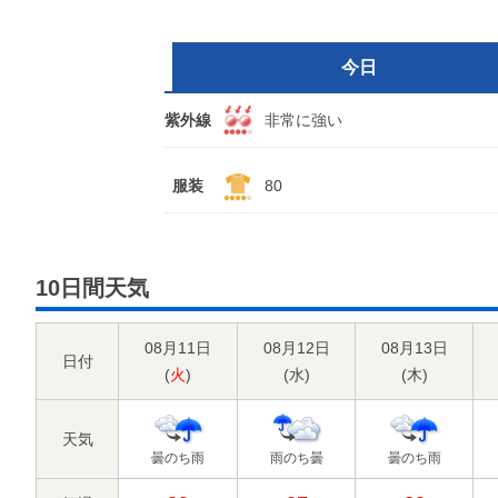
今日
紫外線
非常に強い
服装
80
10日間天気
08月11日
08月12日
08月13日
日付
(
火
)
(
水
)
(
木
)
天気
曇のち雨
雨のち曇
曇のち雨