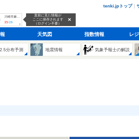
tenki.jpトップ
｜
直前に見た情報が
川崎市麻生区
ここに保存されます
35
/
26
（ログイン不要）
ｘ
報
天気図
指数情報
レジ
2.5分布予測
地震情報
気象予報士の解説