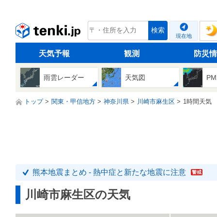
tenki.jp
検索
現在地
天気予報
観測
防災情
雨雲レーダー
天気図
PM
トップ
関東・甲信地方
神奈川県
川崎市麻生区
1時間天気
熊本地震まとめ - 熱中症と新たな地震に注意
警戒
川崎市麻生区の天気