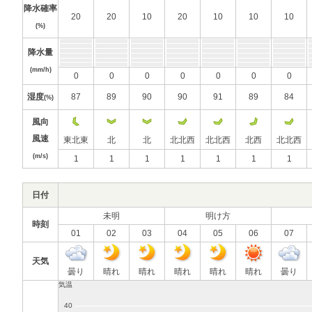
降水確率
20
20
10
20
10
10
10
(%)
降水量
(mm/h)
0
0
0
0
0
0
0
湿度
87
89
90
90
91
89
84
(%)
風向
風速
東北東
北
北
北北西
北北西
北西
北北西
(m/s)
1
1
1
1
1
1
1
日付
未明
明け方
時刻
01
02
03
04
05
06
07
天気
曇り
晴れ
晴れ
晴れ
晴れ
晴れ
曇り