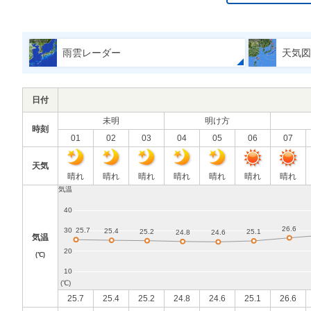
雨雲レーダー
天気図
日付
未明
明け方
時刻
01
02
03
04
05
06
07
天気
晴れ
晴れ
晴れ
晴れ
晴れ
晴れ
晴れ
気温
(℃)
25.7
25.4
25.2
24.8
24.6
25.1
26.6