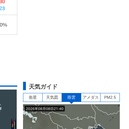
30
23
80%
天気ガイド
衛星
天気図
雨雲
アメダス
PM2.5