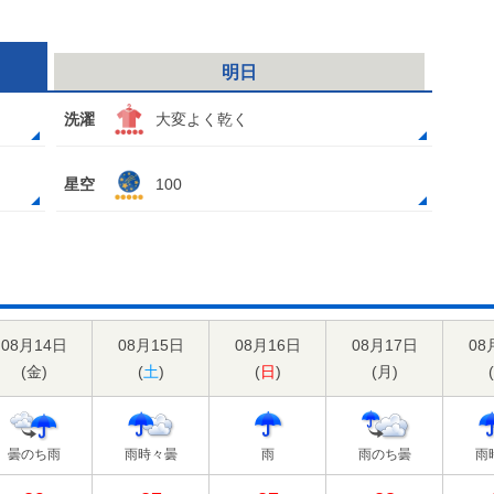
明日
洗濯
大変よく乾く
星空
100
08月14日
08月15日
08月16日
08月17日
08
(
金
)
(
土
)
(
日
)
(
月
)
(
曇のち雨
雨時々曇
雨
雨のち曇
雨