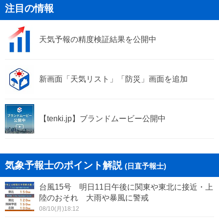
注目の情報
湯河原町
愛川町
天気予報の精度検証結果を公開中
清川村
新画面「天気リスト」「防災」画面を追加
【tenki.jp】ブランドムービー公開中
気象予報士のポイント解説
(日直予報士)
台風15号 明日11日午後に関東や東北に接近・上
陸のおそれ 大雨や暴風に警戒
08/10(月)18:12