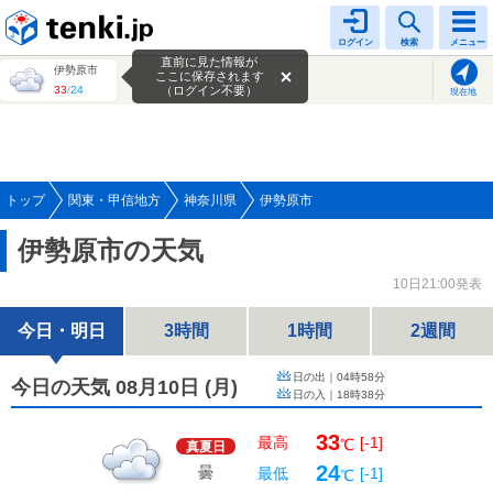
tenki.jp
ログイン
検索
メニュー
直前に見た情報が
伊勢原市
ここに保存されます
33
/
24
（ログイン不要）
現在地
トップ
関東・甲信地方
神奈川県
伊勢原市
伊勢原市の天気
10日21:00発表
今日・明日
3時間
1時間
2週間
日の出｜
04時58分
今日の天気 08月10日
(
月
)
日の入｜
18時38分
33
最高
[-1]
℃
真夏日
24
曇
最低
[-1]
℃