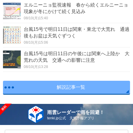
エルニーニョ監視速報 春から続くエルニーニョ
現象が冬にかけて続く見込み
08/10(月)15:40
台風15号で明日11日は関東・東北で大荒れ 通過
後もお盆は天気ぐずつく
08/10(月)15:06
台風15号は明日11日の午後には関東へ上陸か 大
荒れの天気 交通への影響に注意
08/10(月)13:28
解説記事一覧
雨雲レーダーで雨を回避！
tenki.jp公式 天気予報アプリ