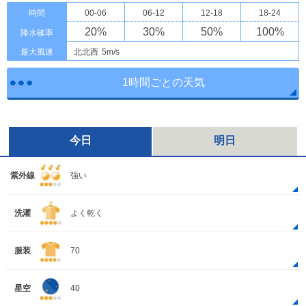
時間
00-06
06-12
12-18
18-24
20
%
30
%
50
%
100
%
降水確率
最大風速
北北西
5m/s
1時間ごとの天気
今日
明日
紫外線
強い
洗濯
よく乾く
服装
70
星空
40