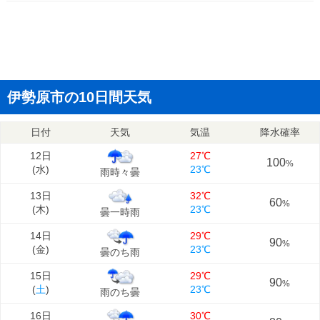
伊勢原市の10日間天気
日付
天気
気温
降水確率
12日
27℃
100
%
(
水
)
23℃
雨時々曇
13日
32℃
60
%
(
木
)
23℃
曇一時雨
14日
29℃
90
%
(
金
)
23℃
曇のち雨
15日
29℃
90
%
(
土
)
23℃
雨のち曇
16日
30℃