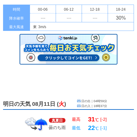
時間
00-06
06-12
12-18
18-24
---
---
---
30
%
降水確率
最大風速
東
3m/s
日の出｜
04時59分
明日の天気 08月11日
(
火
)
日の入｜
18時37分
31
最高
[-2]
℃
真夏日
22
曇のち雨
最低
[-1]
℃