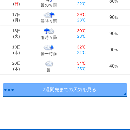
80
%
(
日
)
22℃
曇のち雨
17日
29℃
90
%
(
月
)
23℃
曇時々雨
18日
30℃
90
%
(
火
)
23℃
雨時々曇
19日
32℃
90
%
(
水
)
24℃
曇一時雨
20日
34℃
40
%
(
木
)
25℃
曇
2週間先までの天気を見る