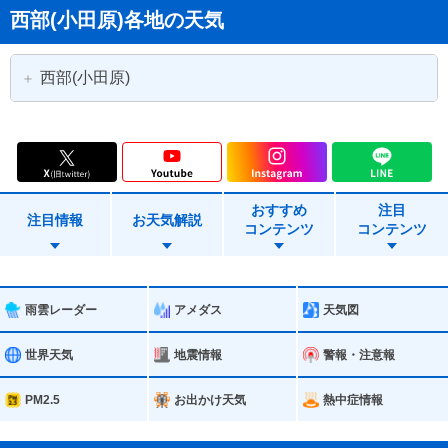
西部(小田原)各地の天気
西部(小田原)
相模原市
相模原市緑区
相模原市中央区
相模原市南区
おすすめ
注目
小田原市
秦野市
注目情報
お天気解説
コンテンツ
コンテンツ
厚木市
伊勢原市
南足柄市
中井町
雨雲レーダー
アメダス
天気図
大井町
松田町
世界天気
地震情報
警報・注意報
山北町
開成町
PM2.5
お出かけ天気
熱中症情報
箱根町
真鶴町