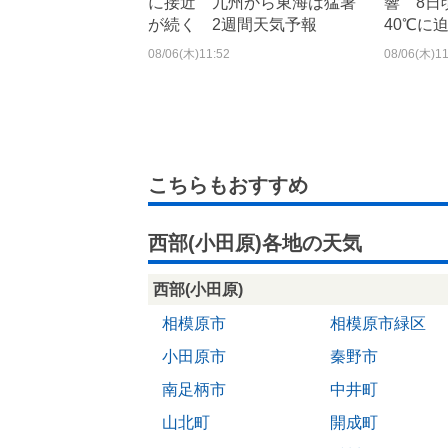
に接近 九州から東海は猛暑
響 8
が続く 2週間天気予報
40℃に
08/06(木)11:52
08/06(木)11
こちらもおすすめ
西部(小田原)各地の天気
西部(小田原)
相模原市
相模原市緑区
小田原市
秦野市
南足柄市
中井町
山北町
開成町