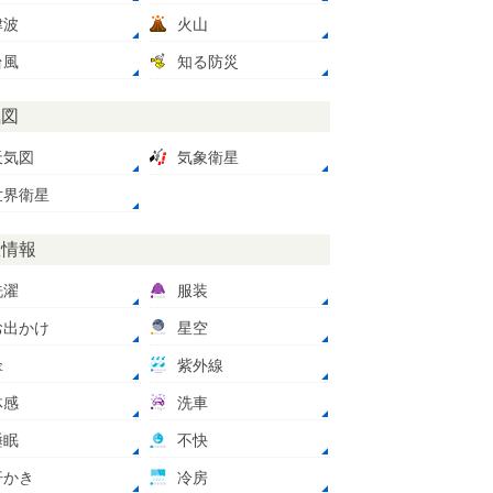
津波
火山
台風
知る防災
気図
天気図
気象衛星
世界衛星
数情報
洗濯
服装
お出かけ
星空
傘
紫外線
体感
洗車
睡眠
不快
汗かき
冷房