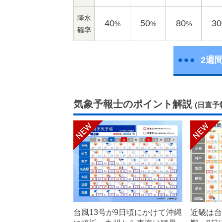
降水
40
50
80
30
%
%
%
確率
2週
気象予報士のポイント解説
(日直予
台風13号が9日頃にかけて沖縄
近畿は台