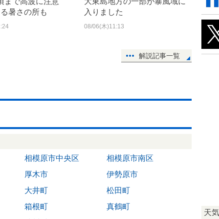
日頃まで高波に注意
大東島地方の一部が暴風域に
迫る暑さの所も
入りました
:24
08/06(木)11:13
解説記事一覧
相模原市中央区
相模原市南区
厚木市
伊勢原市
大井町
松田町
箱根町
真鶴町
天