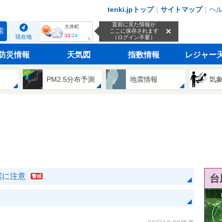
tenki.jpトップ
｜
サイトマップ
｜
ヘ
直前に見た情報が
大井町
索
ここに保存されます
33
/
24
現在地
（ログイン不要）
ｘ
防災情報
天気図
指数情報
レジャー
PM2.5分布予測
地震情報
気
震に注意
台
警戒