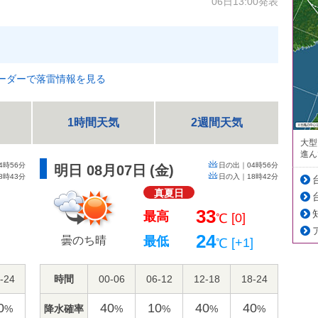
06日13:00発表
ーダーで落雷情報を見る
1時間天気
2週間天気
大型
進ん
4時56分
日の出｜
04時56分
明日 08月07日
(
金
)
8時43分
日の入｜
18時42分
真夏日
33
最高
[0]
℃
24
曇のち晴
最低
]
[+1]
℃
-24
時間
00-06
06-12
12-18
18-24
0
40
10
40
40
降水確率
%
%
%
%
%