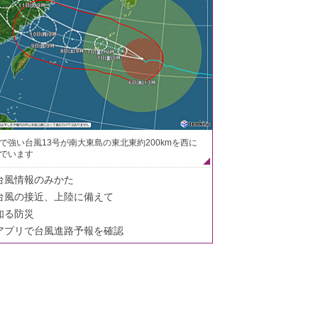
で強い台風13号が南大東島の東北東約200kmを西に
でいます
台風情報のみかた
台風の接近、上陸に備えて
知る防災
アプリで台風進路予報を確認