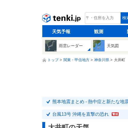
tenki.jp
検
天気予報
観測
雨雲レーダー
天気図
トップ
関東・甲信地方
神奈川県
大井町
熊本地震まとめ - 熱中症と新たな地
台風13号 沖縄を直撃の恐れ
警戒
大井町の天気