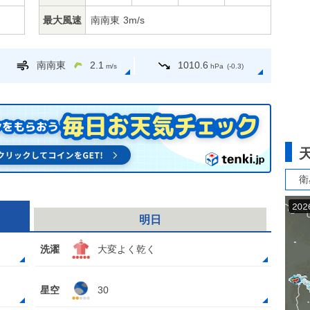
最大風速
南南東
3m/s
南南東
2.1
1010.6
m/s
hPa
(-0.3)
衛
明日
洗濯
大変よく乾く
星空
30