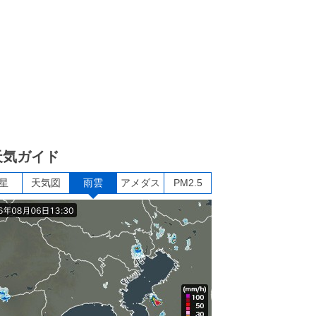
天気ガイド
星
天気図
雨雲
アメダス
PM2.5