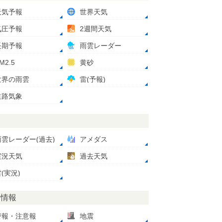
天気予報
世界天気
気圧予報
2週間天気
長期予報
雨雲レーダー
M2.5
黄砂
世界の雨雲
雷(予報)
道路気象
測
雨雲レーダー(過去)
アメダス
実況天気
過去天気
(実況)
災情報
警報・注意報
地震