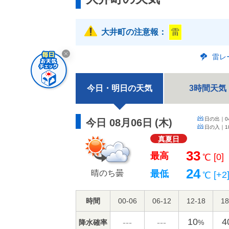
大井町の注意報：
雷
雷レ
今日・明日の天気
3時間天気
日の出｜
0
今日 08月06日
(
木
)
日の入｜
1
真夏日
33
最高
[0]
℃
24
晴のち曇
最低
[+2
℃
時間
00-06
06-12
12-18
18
10
4
---
---
降水確率
%