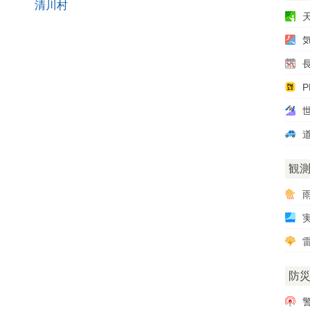
清川村
P
観
雷
防