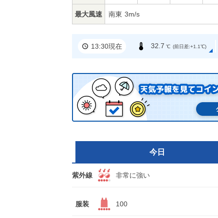
最大風速
南東
3m/s
32.7
13:30現在
℃
(前日差:+1.1℃)
今日
紫外線
非常に強い
服装
100