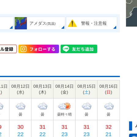
アメダス
警報・注意報
(気温)
11日
08月12日
08月13日
08月14日
08月15日
08月16日
火
)
(
水
)
(
木
)
(
金
)
(
土
)
(
日
)
曇
曇
曇
曇時々晴
曇
曇
9
30
31
31
31
32
2
22
22
23
23
21