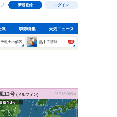
ルプ
新規登録
ログイン
天気
季節特集
天気ニュース
象予報士の解説
熱中症情報
注目
風13号
(ドルフィン)
06日13:00現在