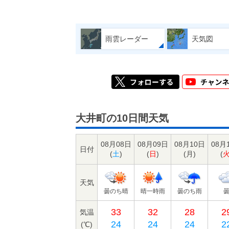
雨雲レーダー
天気図
大井町の10日間天気
08月08日
08月09日
08月10日
08月
日付
(
土
)
(
日
)
(
月
)
(
天気
曇のち晴
晴一時雨
曇のち雨
33
32
28
2
気温
24
24
24
2
(℃)