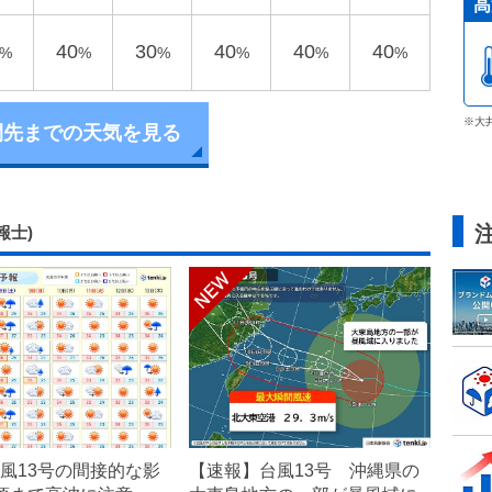
高
40
30
40
40
40
%
%
%
%
%
%
※大
間先までの天気を見る
報士)
風13号の間接的な影
【速報】台風13号 沖縄県の