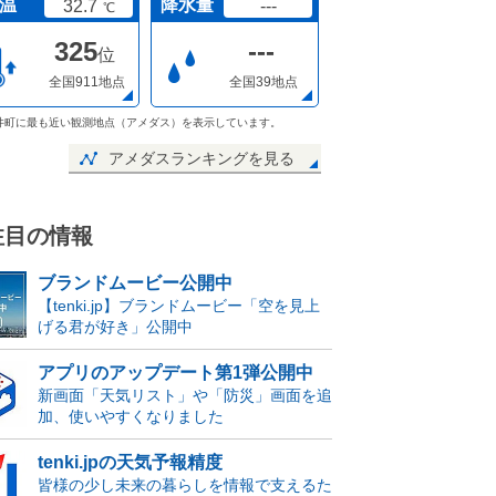
温
降水量
32.7
---
℃
325
---
位
全国911地点
全国39地点
井町に最も近い観測地点（アメダス）を表示しています。
アメダスランキングを見る
注目の情報
ブランドムービー公開中
【tenki.jp】ブランドムービー「空を見上
げる君が好き」公開中
アプリのアップデート第1弾公開中
新画面「天気リスト」や「防災」画面を追
加、使いやすくなりました
tenki.jpの天気予報精度
皆様の少し未来の暮らしを情報で支えるた