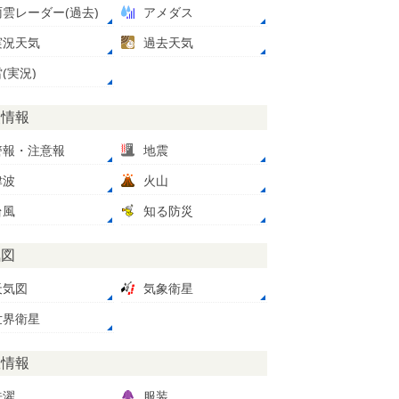
雨雲レーダー(過去)
アメダス
実況天気
過去天気
(実況)
災情報
警報・注意報
地震
津波
火山
台風
知る防災
気図
天気図
気象衛星
世界衛星
数情報
洗濯
服装