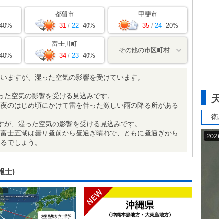
都留市
甲斐市
40%
31
/
22
40%
35
/
24
20%
富士川町
その他の市区町村
40%
34
/
23
40%
ていますが、湿った空気の影響を受けています。
った空気の影響を受ける見込みです。
ら夜のはじめ頃にかけて雷を伴った激しい雨の降る所がある
衛
すが、湿った空気の影響を受ける見込みです。
・富士五湖は曇り昼前から昼過ぎ晴れで、ともに昼過ぎから
あるでしょう。
報士)