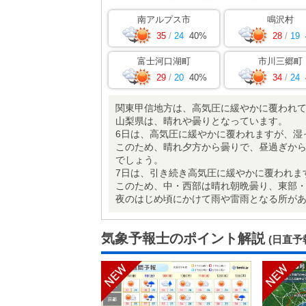
南アルプス市
鳴沢村
35
/
24
40%
28
/
19
富士河口湖町
市川三郷町
29
/
20
40%
34
/
24
関東甲信地方は、高気圧に緩やかに覆われ
山梨県は、晴れや曇りとなっています。
6日は、高気圧に緩やかに覆われますが、湿
このため、晴れ夕方から曇りで、昼過ぎか
でしょう。
7日は、引き続き高気圧に緩やかに覆われま
このため、中・西部は晴れ朝晩曇り、東部
夜のはじめ頃にかけて雨や雷雨となる所が
気象予報士のポイント解説
(日直予