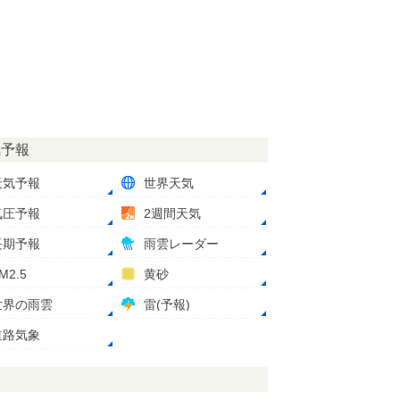
気予報
天気予報
世界天気
気圧予報
2週間天気
長期予報
雨雲レーダー
M2.5
黄砂
世界の雨雲
雷(予報)
道路気象
測