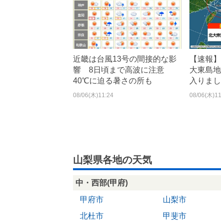
近畿は台風13号の間接的な影
【速報】
響 8日頃まで高波に注意
大東島地
40℃に迫る暑さの所も
入りまし
08/06(木)11:24
08/06(木)11
山梨県各地の天気
中・西部(甲府)
甲府市
山梨市
北杜市
甲斐市