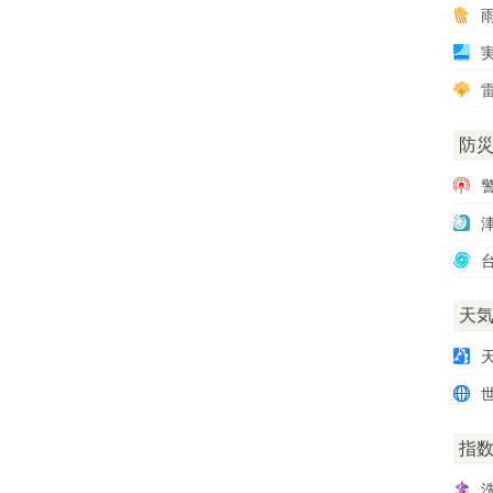
雷
防
天
指