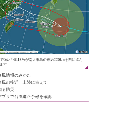
で強い台風13号が南大東島の東約220kmを西に進ん
ます
台風情報のみかた
台風の接近、上陸に備えて
知る防災
アプリで台風進路予報を確認