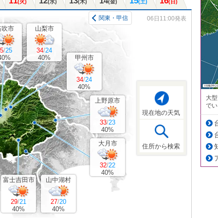
11
12
13
14
15
16
(火)
(水)
(木)
(金)
(土)
(日)
関東・甲信
06日11:00発表
笛吹市
山梨市
5
/
25
34
/
24
40%
40%
甲州市
34
/
24
40%
大型
上野原市
でい
現在地の天気
33
/
23
40%
大月市
住所から検索
32
/
22
40%
富士吉田市
山中湖村
29
/
21
27
/
20
40%
40%