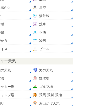
お出かけ
星空
傘
紫外線
体感
洗車
睡眠
不快
汗かき
冷房
アイス
ビール
ジャー天気
山の天気
海の天気
空港
野球場
サッカー場
ゴルフ場
キャンプ場
競馬·競艇·競輪
釣り
お出かけ天気