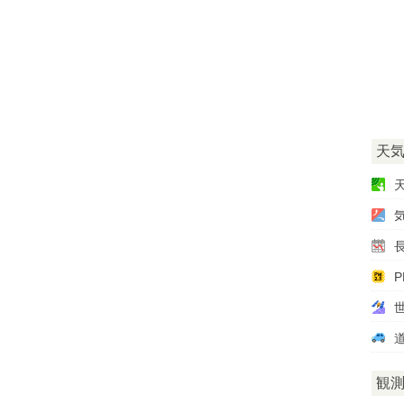
天
P
観