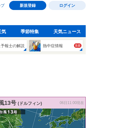
ルプ
新規登録
ログイン
天気
季節特集
天気ニュース
象予報士の解説
熱中症情報
注目
風13号
(ドルフィン)
06日11:00現在