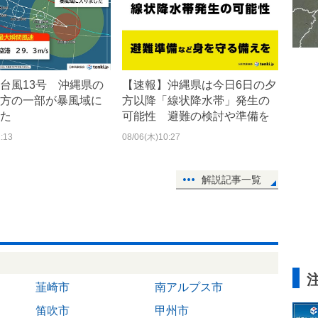
台風13号 沖縄県の
【速報】沖縄県は今日6日の夕
方の一部が暴風域に
方以降「線状降水帯」発生の
た
可能性 避難の検討や準備を
:13
08/06(木)10:27
解説記事一覧
韮崎市
南アルプス市
笛吹市
甲州市