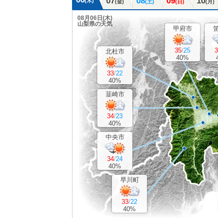
07
08
09
10
(木)
(金)
(土)
(日)
(月)
08月06日(
木
)
山梨県の天気
甲府市
35
/
25
3
北杜市
40%
33
/
22
40%
韮崎市
34
/
23
40%
中央市
34
/
24
40%
早川町
33
/
22
40%