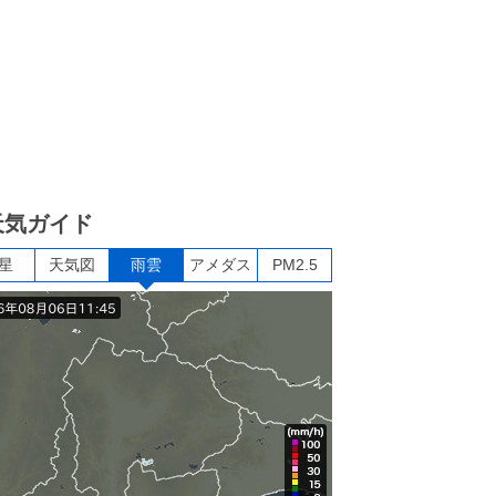
天気ガイド
星
天気図
雨雲
アメダス
PM2.5