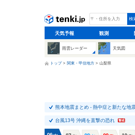
tenki.jp
検
天気予報
観測
雨雲レーダー
天気図
トップ
関東・甲信地方
山梨県
熊本地震まとめ - 熱中症と新たな地
台風13号 沖縄を直撃の恐れ
警戒
06