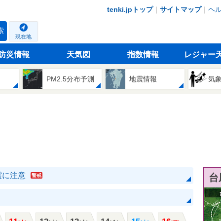
tenki.jpトップ
｜
サイトマップ
｜
ヘ
索
現在地
防災情報
天気図
指数情報
レジャー
PM2.5分布予測
地震情報
気
震に注意
台
警戒