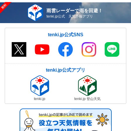
雨雲レーダーで雨を回避！
tenki.jp公式 天気予報アプリ
tenki.jp公式SNS
tenki.jp公式アプリ
tenki.jp
tenki.jp 登山天気