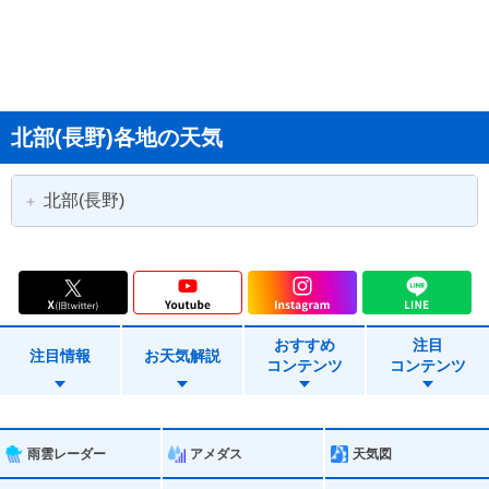
北部(長野)各地の天気
北部(長野)
長野市
須坂市
中野市
大町市
おすすめ
注目
飯山市
千曲市
注目情報
お天気解説
コンテンツ
コンテンツ
池田町
松川村
白馬村
小谷村
雨雲レーダー
アメダス
天気図