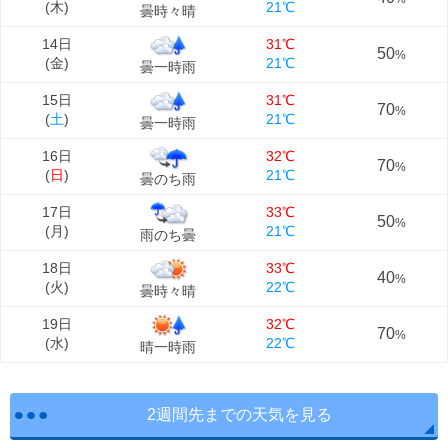
(
木
)
21℃
曇時々晴
14日
31℃
50
%
(
金
)
21℃
曇一時雨
15日
31℃
70
%
(
土
)
21℃
曇一時雨
16日
32℃
70
%
(
日
)
21℃
曇のち雨
17日
33℃
50
%
(
月
)
21℃
雨のち曇
18日
33℃
40
%
(
火
)
22℃
曇時々晴
19日
32℃
70
%
(
水
)
22℃
晴一時雨
2週間先までの天気を見る