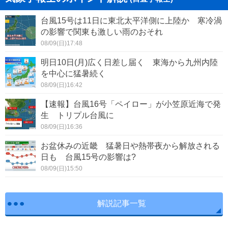
台風15号は11日に東北太平洋側に上陸か 寒冷渦
の影響で関東も激しい雨のおそれ
08/09(日)17:48
明日10日(月)広く日差し届く 東海から九州内陸
を中心に猛暑続く
08/09(日)16:42
【速報】台風16号「ペイロー」が小笠原近海で発
生 トリプル台風に
08/09(日)16:36
お盆休みの近畿 猛暑日や熱帯夜から解放される
日も 台風15号の影響は?
08/09(日)15:50
解説記事一覧