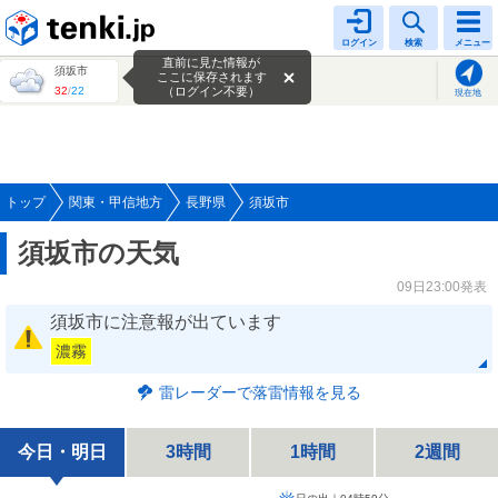
tenki.jp
ログイン
検索
メニュー
直前に見た情報が
須坂市
ここに保存されます
32
/
22
（ログイン不要）
現在地
トップ
関東・甲信地方
長野県
須坂市
須坂市の天気
09日23:00発表
須坂市に注意報が出ています
濃霧
雷レーダーで落雷情報を見る
今日・明日
3時間
1時間
2週間