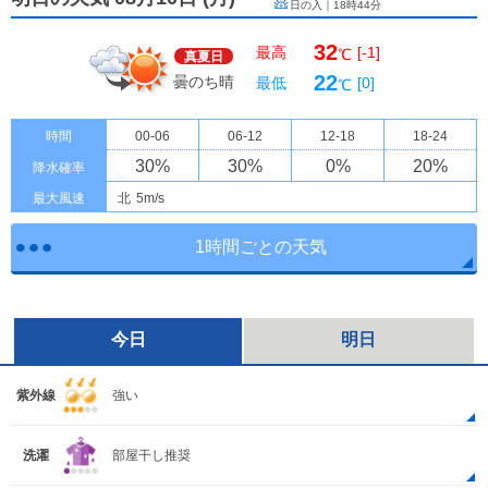
日の入｜
18時44分
32
最高
[-1]
℃
真夏日
22
曇のち晴
最低
[0]
℃
時間
00-06
06-12
12-18
18-24
30
%
30
%
0
%
20
%
降水確率
最大風速
北
5m/s
1時間ごとの天気
今日
明日
紫外線
強い
洗濯
部屋干し推奨