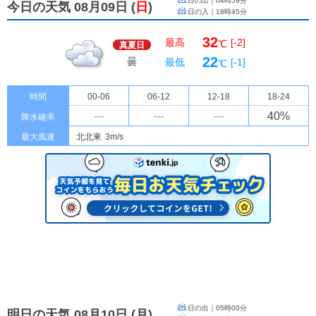
日の出｜
04時59分
今日の天気 08月09日
(
日
)
日の入｜
18時45分
32
最高
[-2]
℃
真夏日
22
曇
最低
[-1]
℃
時間
00-06
06-12
12-18
18-24
---
---
---
40
%
降水確率
最大風速
北北東
3m/s
日の出｜
05時00分
明日の天気 08月10日
(
月
)