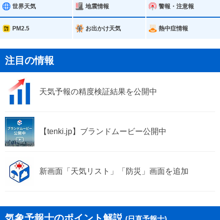
坂城町
小布施町
世界天気
地震情報
警報・注意報
高山村
山ノ内町
PM2.5
お出かけ天気
熱中症情報
木島平村
野沢温泉村
注目の情報
信濃町
小川村
天気予報の精度検証結果を公開中
飯綱町
栄村
【tenki.jp】ブランドムービー公開中
新画面「天気リスト」「防災」画面を追加
気象予報士のポイント解説
(日直予報士)