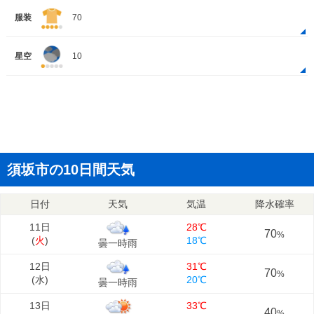
服装
70
星空
10
須坂市の10日間天気
日付
天気
気温
降水確率
11日
28℃
70
%
(
火
)
18℃
曇一時雨
12日
31℃
70
%
(
水
)
20℃
曇一時雨
13日
33℃
40
%