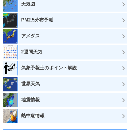
天気図
PM2.5分布予測
アメダス
2週間天気
気象予報士のポイント解説
世界天気
地震情報
熱中症情報