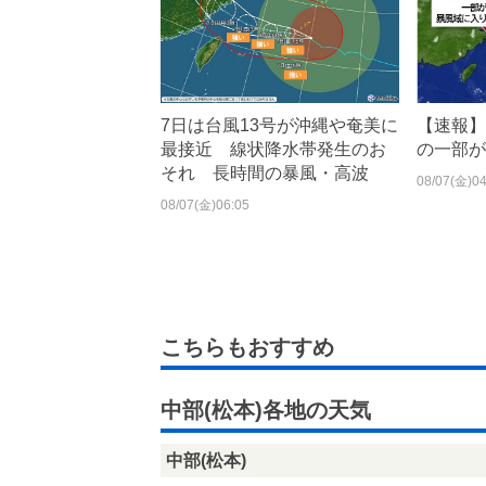
7日は台風13号が沖縄や奄美に
【速報】
最接近 線状降水帯発生のお
の一部が
それ 長時間の暴風・高波
08/07(金)04
08/07(金)06:05
こちらもおすすめ
中部(松本)各地の天気
中部(松本)