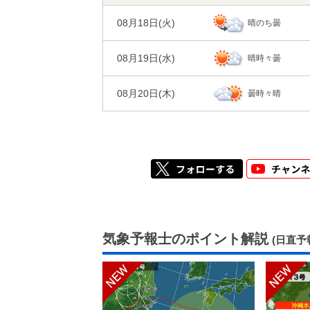
08月18日(
火
)
晴のち曇
風
90%
91%
1m/s
1m/s
湿度
08月19日(
水
)
晴時々曇
風
1m/s
1m/s
08月20日(
木
)
曇時々晴
気象予報士のポイント解説
(日直予