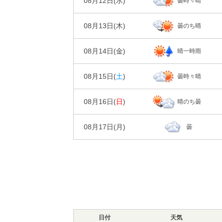
08月12日(
水
)
曇時々晴
00
06
時刻
---
---
30%
降水確率
風
91%
94%
湿度
日の出/入
気温
天気
日の出｜05:0
0㎜
降水量
08月13日(
木
)
曇のち晴
00
06
時刻
30%
降水確率
風
93%
97%
1m/s
1m/s
湿度
日の出/入
気温
天気
日の出｜05:0
0㎜
降水量
08月14日(
金
)
晴一時雨
00
06
時刻
30%
降水確率
風
95%
97%
1m/s
1m/s
湿度
日の出/入
気温
天気
日の出｜05:0
0㎜
降水量
08月15日(
土
)
曇時々晴
00
06
時刻
40%
降水確率
風
95%
95%
1m/s
1m/s
湿度
日の出/入
気温
天気
日の出｜05:0
0㎜
降水量
08月16日(
日
)
晴のち曇
00
06
時刻
20%
降水確率
風
91%
95%
1m/s
1m/s
湿度
日の出/入
気温
天気
日の出｜05:0
0㎜
降水量
08月17日(
月
)
曇
00
06
時刻
30%
降水確率
風
93%
89%
1m/s
1m/s
湿度
日の出/入
気温
天気
日の出｜05:0
0㎜
降水量
00
06
時刻
20%
降水確率
風
92%
92%
1m/s
1m/s
湿度
気温
天気
0㎜
降水量
20%
降水確率
風
92%
94%
1m/s
1m/s
湿度
気温
0㎜
降水量
風
日付
90%
天気
91%
1m/s
1m/s
湿度
気温