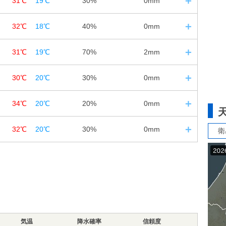
31℃
19℃
30%
0mm
12
18
24
30%
20%
30%
58%
87%
93%
1m/s
2m/s
1m/s
3
日の入｜18:43
0㎜
0㎜
0㎜
32℃
18℃
40%
0mm
12
18
24
30%
20%
30%
63%
82%
95%
2m/s
1m/s
1m/s
4
日の入｜18:42
0㎜
0㎜
0㎜
31℃
19℃
70%
2mm
12
18
24
30%
30%
30%
53%
67%
95%
1m/s
1m/s
1m/s
5
日の入｜18:41
0㎜
0㎜
0㎜
30℃
20℃
30%
0mm
12
18
24
20%
20%
20%
50%
67%
91%
1m/s
2m/s
1m/s
6
日の入｜18:40
0㎜
0㎜
0㎜
34℃
20℃
20%
0mm
12
18
24
20%
50%
70%
54%
65%
93%
2m/s
2m/s
1m/s
6
日の入｜18:38
0㎜
1㎜
1㎜
32℃
20℃
30%
0mm
衛
12
18
24
20%
30%
20%
50%
59%
92%
1m/s
2m/s
1m/s
7
日の入｜18:37
0㎜
0㎜
0㎜
12
18
24
20%
20%
20%
57%
70%
92%
1m/s
2m/s
1m/s
0㎜
0㎜
0㎜
20%
30%
30%
61%
68%
90%
1m/s
1m/s
1m/s
0㎜
0㎜
0㎜
気温
48%
降水確率
60%
信頼度
90%
1m/s
1m/s
1m/s