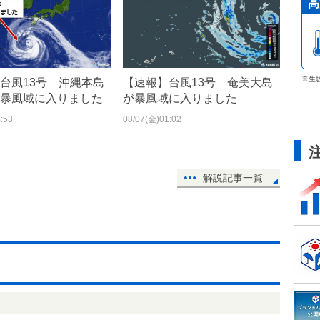
高
※生
台風13号 沖縄本島
【速報】台風13号 奄美大島
暴風域に入りました
が暴風域に入りました
:53
08/07(金)01:02
解説記事一覧