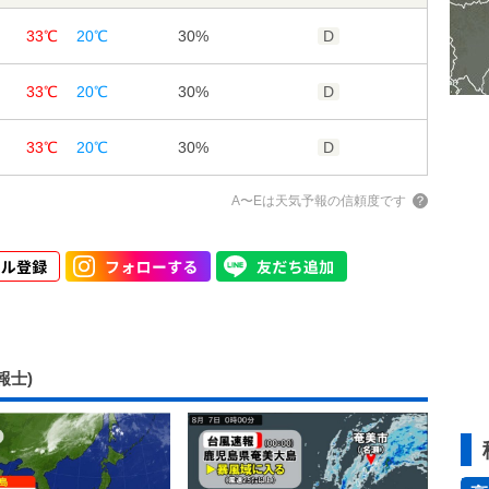
33℃
20℃
30%
D
53%
55%
88%
1m/s
1m/s
1m/s
33℃
20℃
30%
D
1m/s
2m/s
1m/s
33℃
20℃
30%
D
A〜Eは天気予報の信頼度です
報士)