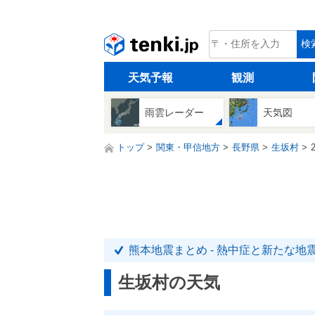
tenki.jp
検
天気予報
観測
雨雲レーダー
天気図
トップ
関東・甲信地方
長野県
生坂村
熊本地震まとめ - 熱中症と新たな地
生坂村の天気