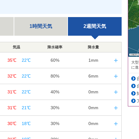
1時間天気
2週間天気
気温
降水確率
降水量
35℃
22℃
60%
1mm
大型
に進
9
日の入｜18:49
32℃
22℃
80%
6mm
12
18
24
---
0
日の入｜18:48
31℃
22℃
40%
0mm
12
18
24
---
60%
50%
1
日の入｜18:46
---
1㎜
0.3㎜
31℃
21℃
30%
0mm
12
18
24
40%
80%
60%
2
日の入｜18:45
0㎜
3㎜
3㎜
30℃
18℃
30%
0mm
12
18
24
40%
40%
40%
49%
73%
91%
2
日の入｜18:44
0㎜
0㎜
0㎜