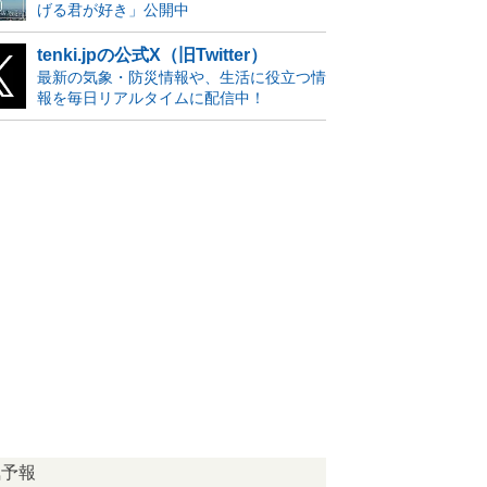
げる君が好き」公開中
tenki.jpの公式X（旧Twitter）
最新の気象・防災情報や、生活に役立つ情
報を毎日リアルタイムに配信中！
気予報