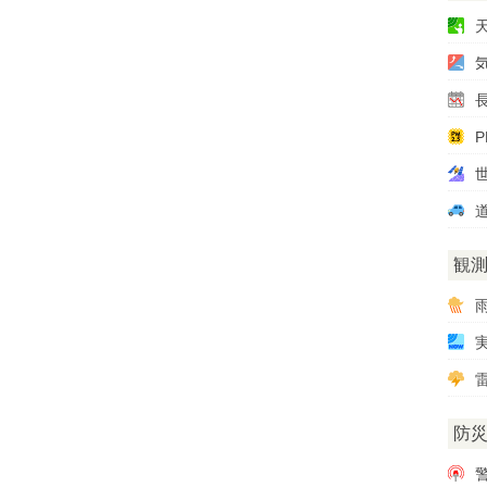
P
観
雷
防