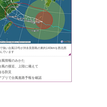
で強い台風13号が沖永良部島の東約140kmを西北西
んでいます
台風情報のみかた
台風の接近、上陸に備えて
知る防災
アプリで台風進路予報を確認