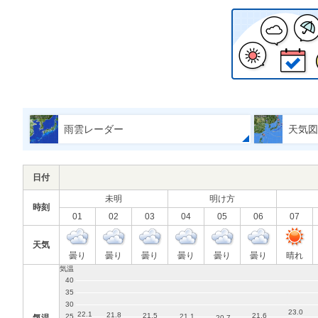
雨雲レーダー
天気図
日付
未明
明け方
時刻
01
02
03
04
05
06
07
天気
曇り
曇り
曇り
曇り
曇り
曇り
晴れ