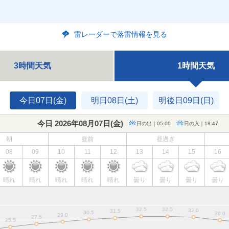
雷レーダーで落雷情報を見る
3時間天気
1時間天気
今日07日(金)
明日08日(土)
明後日09日(日)
今日 2026年08月07日(
金
)
日の出｜05:00
日の入｜18:47
朝
昼前
昼過ぎ
08
09
10
11
12
13
14
15
16
晴れ
晴れ
晴れ
晴れ
晴れ
曇り
曇り
曇り
曇り