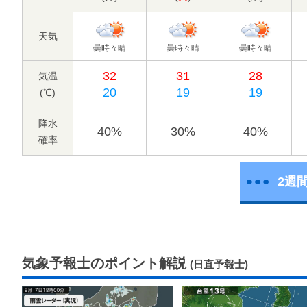
天気
曇時々晴
曇時々晴
曇時々晴
32
31
28
気温
20
19
19
(℃)
降水
40%
30%
40%
確率
2週
気象予報士のポイント解説
(日直予報士)