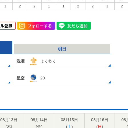
1
2
2
1
1
2
2
1
2
明日
洗濯
よく乾く
星空
20
08月13日
08月14日
08月15日
08月16日
08
(
木
)
(
金
)
(
土
)
(
日
)
(