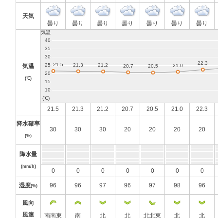
天気
曇り
曇り
曇り
曇り
曇り
曇り
曇り
気温
(℃)
21.5
21.3
21.2
20.7
20.5
21.0
22.3
降水確率
30
30
30
20
20
20
20
(%)
降水量
(mm/h)
0
0
0
0
0
0
0
湿度
96
96
97
96
97
98
96
(%)
風向
風速
南南東
南
北
北
北北東
北
北