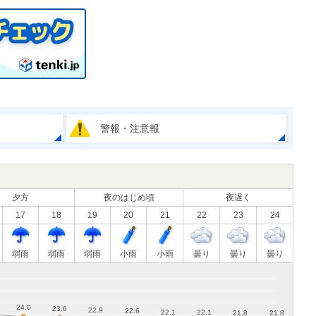
警報・注意報
夕方
夜のはじめ頃
夜遅く
17
18
19
20
21
22
23
24
弱雨
弱雨
弱雨
小雨
小雨
曇り
曇り
曇り