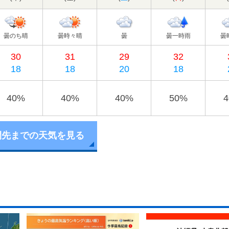
曇のち晴
曇時々晴
曇
曇一時雨
曇
30
31
29
32
18
18
20
18
40%
40%
40%
50%
間先までの天気を見る