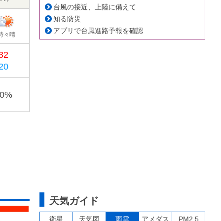
台風の接近、上陸に備えて
知る防災
アプリで台風進路予報を確認
時々晴
32
20
40%
天気ガイド
衛星
天気図
雨雲
アメダス
PM2.5