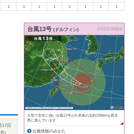
1
1
1
1
1
1
1
1
台風13号
(ドルフィン)
07日22:00現在
大型で非常に強い台風13号が久米島の北約100kmを西北
西に進んでいます
月17日
台風情報のみかた
月
)