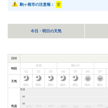
駒ヶ根市の注意報：
雷
今日・明日の天気
日付
未明
明け方
時刻
01
02
03
04
05
06
07
天気
晴れ
晴れ
晴れ
晴れ
晴れ
晴れ
晴れ
気温