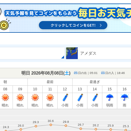
アメダス
明日 2026年08月08日(
土
)
日の出｜05:01
日の入｜18:46
朝
昼前
昼過ぎ
08
09
10
11
12
13
14
15
16
晴れ
晴れ
晴れ
晴れ
小雨
小雨
小雨
弱雨
雨