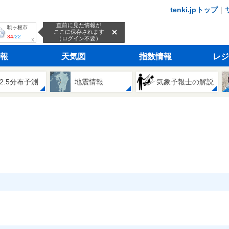
tenki.jpトップ
｜
直前に見た情報が
駒ヶ根市
ここに保存されます
34
/
22
（ログイン不要）
ｘ
報
天気図
指数情報
レジ
2.5分布予測
地震情報
気象予報士の解説