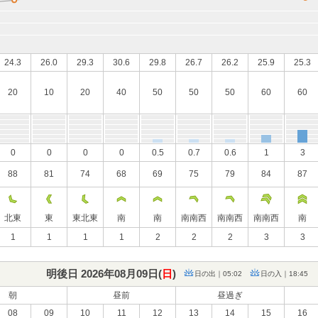
24.3
26.0
29.3
30.6
29.8
26.7
26.2
25.9
25.3
20
10
20
40
50
50
50
60
60
0
0
0
0
0.5
0.7
0.6
1
3
88
81
74
68
69
75
79
84
87
北東
東
東北東
南
南
南南西
南南西
南南西
南
1
1
1
1
2
2
2
3
3
明後日 2026年08月09日(
日
)
日の出｜05:02
日の入｜18:45
朝
昼前
昼過ぎ
08
09
10
11
12
13
14
15
16