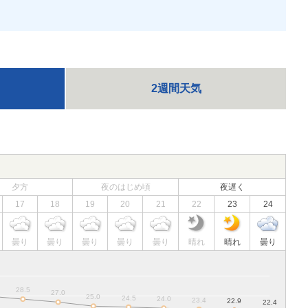
2週間天気
夕方
夜のはじめ頃
夜遅く
17
18
19
20
21
22
23
24
曇り
曇り
曇り
曇り
曇り
晴れ
晴れ
曇り