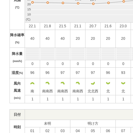
気温
(℃)
22.1
21.8
21.5
21.1
20.7
21.6
23.0
降水確率
40
40
40
20
20
20
20
(%)
降水量
(mm/h)
0
0
0
0
0
0
0
湿度
96
96
97
97
97
96
93
(%)
風向
風速
南
南南西
南南西
南南西
北北西
北
北
(m/s)
1
1
1
1
1
1
1
日付
未明
明け方
時刻
01
02
03
04
05
06
07