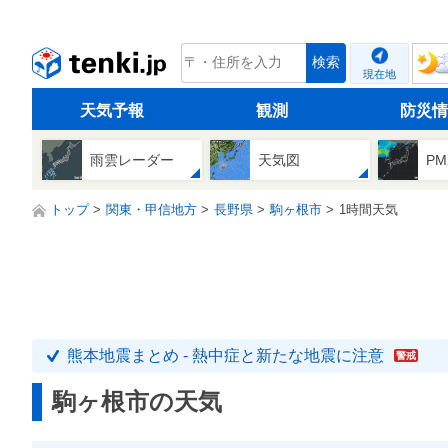
tenki.jp
検索
現在地
天気予報
観測
防災情
雨雲レーダー
天気図
PM
トップ
関東・甲信地方
長野県
駒ヶ根市
1時間天気
熊本地震まとめ - 熱中症と新たな地震に注意
警戒
駒ヶ根市の天気