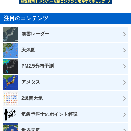
注目のコンテンツ
雨雲レーダー
天気図
PM2.5分布予測
アメダス
2週間天気
気象予報士のポイント解説
世界天気