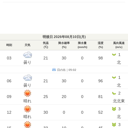
明後日 2026年08月10日(
月
)
気温
降水確率
降水量
湿度
風向風速
時刻
天気
(℃)
(%)
(mm/h)
(%)
(m/s)
1
03
21
30
0
98
曇り
北
日の出｜05:02
1
06
21
30
0
96
曇り
北
2
09
25
20
0
81
晴れ
北北東
3
12
30
0
0
52
晴れ
北
3