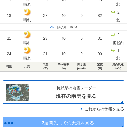
15
33
10
0
45
晴れ
北
2
18
27
40
0
62
晴れ
北
日の入り｜18:44
2
21
23
40
0
81
晴れ
北北西
1
24
21
10
0
90
晴れ
北
気温
降水確率
降水量
湿度
風向風速
時刻
天気
(℃)
(%)
(mm/h)
(%)
(m/s)
長野県の雨雲レーダー
現在の雨雲を見る
これからの予報を見る
2週間先までの天気を見る