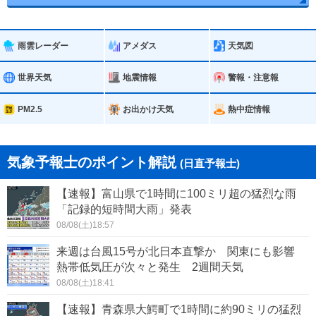
雨雲レーダー
アメダス
天気図
世界天気
地震情報
警報・注意報
PM2.5
お出かけ天気
熱中症情報
気象予報士のポイント解説
(日直予報士)
【速報】富山県で1時間に100ミリ超の猛烈な雨
「記録的短時間大雨」発表
08/08(土)18:57
来週は台風15号が北日本直撃か 関東にも影響
熱帯低気圧が次々と発生 2週間天気
08/08(土)18:41
【速報】青森県大鰐町で1時間に約90ミリの猛烈