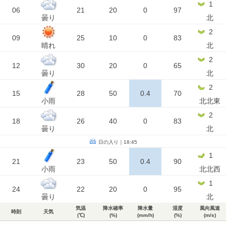
1
06
21
20
0
97
曇り
北
2
09
25
10
0
83
晴れ
北
2
12
30
20
0
65
曇り
北
2
15
28
50
0.4
70
小雨
北北東
2
18
26
40
0
83
曇り
北
日の入り｜18:45
1
21
23
50
0.4
90
小雨
北北西
1
24
22
20
0
95
曇り
北
気温
降水確率
降水量
湿度
風向風速
時刻
天気
(℃)
(%)
(mm/h)
(%)
(m/s)