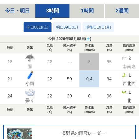
今日・明日
3時間
1時間
2週間
今日08日(土)
明日09日(日)
明後日10日(月)
今日 2026年08月08日(
土
)
気温
降水確率
降水量
湿度
風向風速
時刻
天気
(℃)
(%)
(mm/h)
(%)
(m/s)
2
18
22
---
8
95
雨
南南東
1
21
22
50
0.4
94
小雨
西北西
1
24
22
20
0
96
曇り
北
気温
降水確率
降水量
湿度
風向風速
時刻
天気
(℃)
(%)
(mm/h)
(%)
(m/s)
長野県の雨雲レーダー