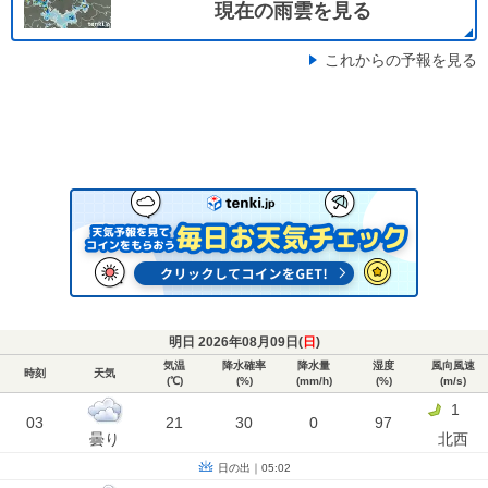
現在の雨雲を見る
これからの予報を見る
明日 2026年08月09日(
日
)
気温
降水確率
降水量
湿度
風向風速
時刻
天気
(℃)
(%)
(mm/h)
(%)
(m/s)
1
03
21
30
0
97
曇り
北西
日の出｜05:02