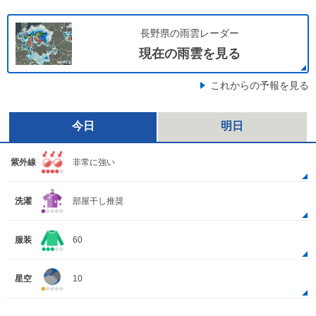
長野県の雨雲レーダー
現在の雨雲を見る
これからの予報を見る
今日
明日
紫外線
非常に強い
洗濯
部屋干し推奨
服装
60
星空
10