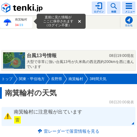
tenki.jp
ログイン
検索
メニュー
直前に見た情報が
南箕輪村
ここに保存されます
34
/
23
（ログイン不要）
現在地
台風13号情報
08日19:00現在
大型で非常に強い台風13号が久米島の西北西約200kmを西に進ん
でいます
トップ
関東・甲信地方
長野県
南箕輪村
3時間天気
南箕輪村の天気
08日20:00発表
南箕輪村に注意報が出ています
雷
雷レーダーで落雷情報を見る