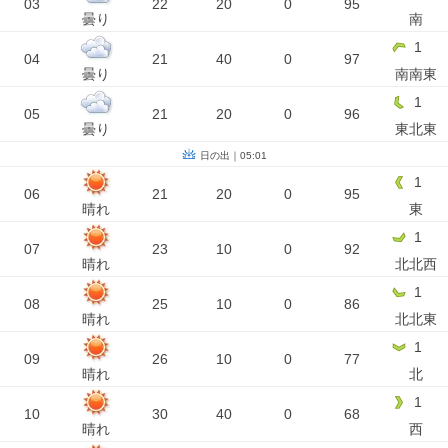
03
22
20
0
95
曇り
南
1
04
21
40
0
97
曇り
南南東
1
05
21
20
0
96
曇り
東北東
日の出｜05:01
1
06
21
20
0
95
晴れ
東
1
07
23
10
0
92
晴れ
北北西
1
08
25
10
0
86
晴れ
北北東
1
09
26
10
0
77
晴れ
北
1
10
30
40
0
68
晴れ
西