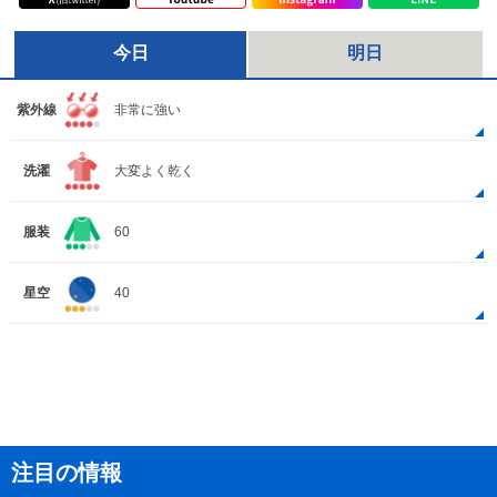
今日
明日
紫外線
非常に強い
洗濯
大変よく乾く
服装
60
星空
40
注目の情報