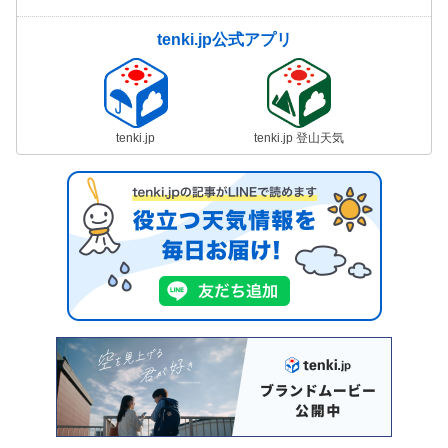
tenki.jp公式アプリ
tenki.jp
tenki.jp 登山天気