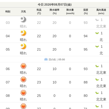
今日 2026年08月07日(
金
)
気温
降水確率
降水量
湿度
風向風速
時刻
天気
(℃)
(%)
(mm/h)
(%)
(m/s)
1
03
22
20
0
93
晴れ
北北東
1
04
22
20
0
94
晴れ
北
1
05
21
20
0
95
晴れ
北
日の出｜05:00
1
06
22
10
0
93
晴れ
北北東
1
07
23
10
0
88
晴れ
北北東
1
08
25
0
0
80
晴れ
北北東
1