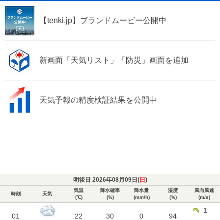
【tenki.jp】ブランドムービー公開中
新画面「天気リスト」「防災」画面を追加
天気予報の精度検証結果を公開中
明後日 2026年08月09日(
日
)
気温
降水確率
降水量
湿度
風向風速
時刻
天気
(℃)
(%)
(mm/h)
(%)
(m/s)
1
01
22
30
0
94