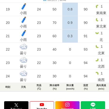
1
19
24
50
0.8
90
小雨
東南東
1
20
23
70
0.9
90
小雨
東北東
1
21
23
60
0.3
91
小雨
北
1
22
23
40
0
93
曇り
北東
1
23
22
30
0
94
曇り
北西
1
24
22
30
0
94
曇り
南西
気温
降水確率
降水量
湿度
風向風速
時刻
天気
(℃)
(%)
(mm/h)
(%)
(m/s)