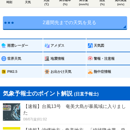
気温
降水確率
降水量
湿度
風向風速
時刻
天気
(℃)
(%)
(mm/h)
(%)
(m/s)
2週間先までの天気を見る
雨雲レーダー
アメダス
天気図
世界天気
地震情報
警報・注意報
PM2.5
お出かけ天気
熱中症情報
気象予報士のポイント解説
(日直予報士)
【速報】台風13号 奄美大島が暴風域に入りまし
た
08/07(金)01:02