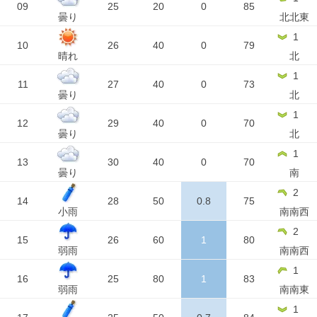
09
25
20
0
85
曇り
北北東
1
10
26
40
0
79
晴れ
北
1
11
27
40
0
73
曇り
北
1
12
29
40
0
70
曇り
北
1
13
30
40
0
70
曇り
南
2
14
28
50
0.8
75
小雨
南南西
2
15
26
60
1
80
弱雨
南南西
1
16
25
80
1
83
弱雨
南南東
1