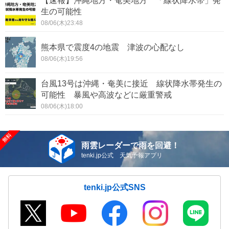
【速報】沖縄地方・奄美地方 「線状降水帯」発
生の可能性
08/06(木)23:48
熊本県で震度4の地震 津波の心配なし
08/06(木)19:56
台風13号は沖縄・奄美に接近 線状降水帯発生の
可能性 暴風や高波などに厳重警戒
08/06(木)18:00
雨雲レーダーで雨を回避！
tenki.jp公式 天気予報アプリ
tenki.jp公式SNS