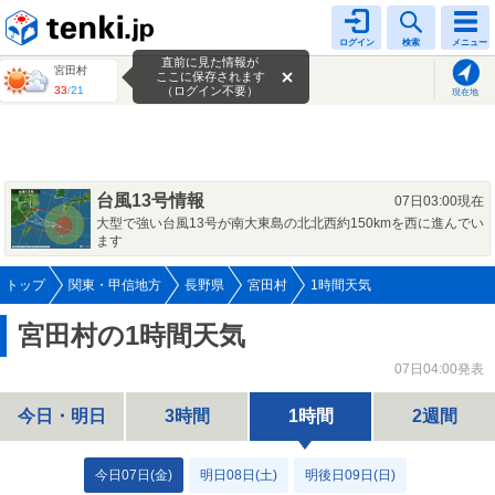
tenki.jp
ログイン
検索
メニュー
直前に見た情報が
宮田村
ここに保存されます
33
/
21
（ログイン不要）
現在地
台風13号情報
07日03:00現在
大型で強い台風13号が南大東島の北北西約150kmを西に進んでい
ます
トップ
関東・甲信地方
長野県
宮田村
1時間天気
宮田村の1時間天気
07日04:00発表
今日・明日
3時間
1時間
2週間
今日07日(金)
明日08日(土)
明後日09日(日)