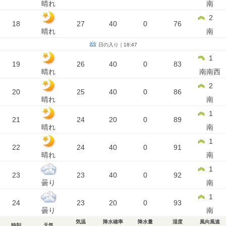
晴れ
南
2
18
27
40
0
76
晴れ
南
日の入り｜18:47
1
19
26
40
0
83
晴れ
南南西
2
20
25
40
0
86
晴れ
南
1
21
24
20
0
89
晴れ
南
1
22
24
40
0
91
晴れ
南
1
23
23
40
0
92
曇り
南
1
24
23
20
0
93
曇り
南
気温
降水確率
降水量
湿度
風向風速
時刻
天気