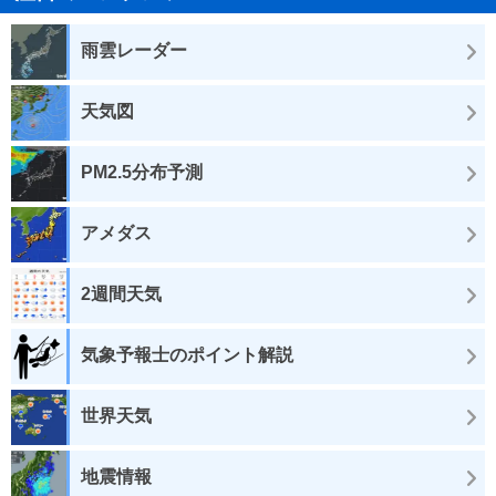
雨雲レーダー
天気図
PM2.5分布予測
アメダス
2週間天気
気象予報士のポイント解説
世界天気
地震情報