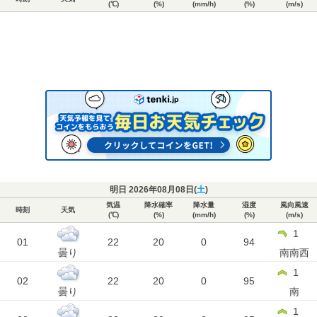
(℃)
(%)
(mm/h)
(%)
(m/s)
明日 2026年08月08日(
土
)
気温
降水確率
降水量
湿度
風向風速
時刻
天気
(℃)
(%)
(mm/h)
(%)
(m/s)
1
01
22
20
0
94
曇り
南南西
1
02
22
20
0
95
曇り
南
1