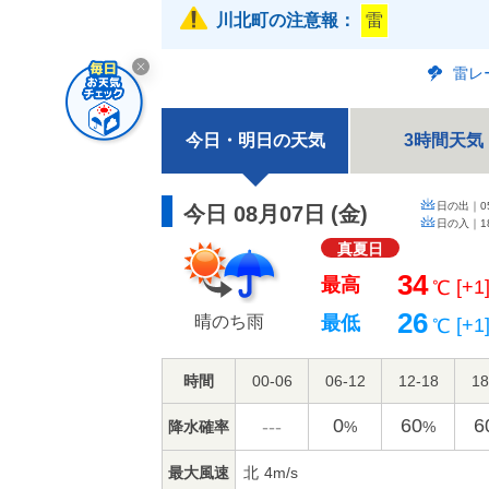
川北町の注意報：
雷
雷レ
今日・明日の天気
3時間天気
日の出｜
0
今日 08月07日
(
金
)
日の入｜
1
真夏日
34
最高
[+1
℃
26
晴のち雨
最低
[+1
℃
時間
00-06
06-12
12-18
18
0
60
6
---
降水確率
%
%
最大風速
北
4m/s