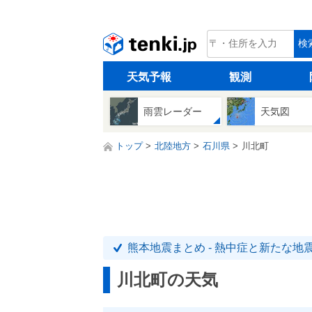
tenki.jp
検
天気予報
観測
雨雲レーダー
天気図
トップ
北陸地方
石川県
川北町
熊本地震まとめ - 熱中症と新たな地
川北町の天気