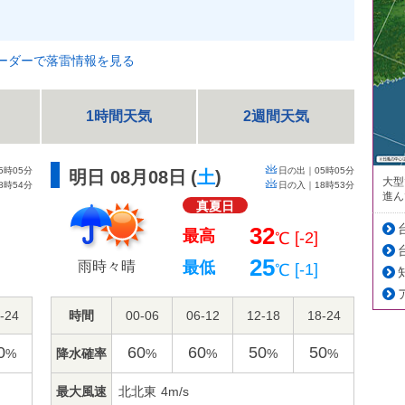
ーダーで落雷情報を見る
1時間天気
2週間天気
5時05分
日の出｜
05時05分
明日 08月08日
(
土
)
大型
8時54分
日の入｜
18時53分
進ん
真夏日
32
最高
]
[-2]
℃
25
雨時々晴
最低
]
[-1]
℃
-24
時間
00-06
06-12
12-18
18-24
0
60
60
50
50
降水確率
%
%
%
%
%
最大風速
北北東
4m/s