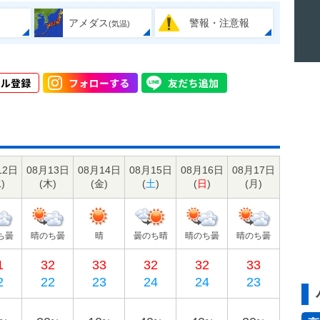
アメダス
警報・注意報
(気温)
12日
08月13日
08月14日
08月15日
08月16日
08月17日
水
)
(
木
)
(
金
)
(
土
)
(
日
)
(
月
)
ち曇
晴のち曇
晴
曇のち晴
晴のち曇
晴のち曇
1
32
33
32
32
33
2
22
23
24
24
23