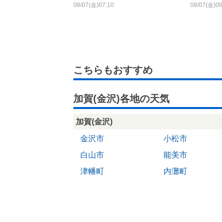
08/07(金)07:10
08/07(金)06
こちらもおすすめ
加賀(金沢)各地の天気
加賀(金沢)
金沢市
小松市
白山市
能美市
津幡町
内灘町