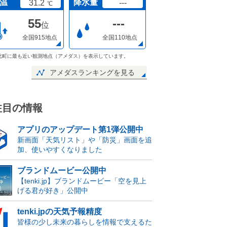
温
降水量
31.2
---
℃
55
---
位
全国915地点
全国110地点
北町に最も近い観測地点（アメダス）を表示しています。
アメダスランキングを見る
注目の情報
アプリのアップデート第1弾公開中
新画面「天気リスト」や「防災」画面を追
加、使いやすくなりました
ブランドムービー公開中
【tenki.jp】ブランドムービー「空を見上
げる君が好き」公開中
tenki.jpの天気予報精度
皆様の少し未来の暮らしを情報で支えるた