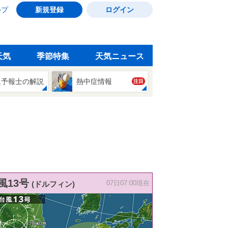
ルプ
新規登録
ログイン
天気
季節特集
天気ニュース
象予報士の解説
熱中症情報
注目
風13号
(ドルフィン)
07日07:00現在