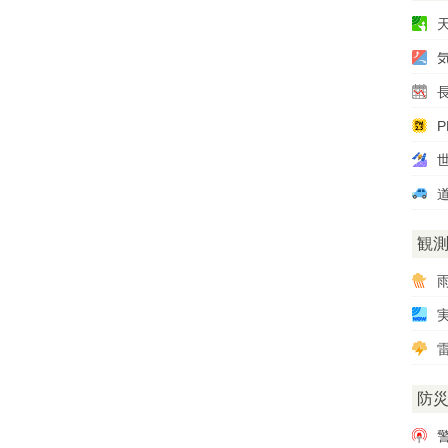
P
観
雷
防