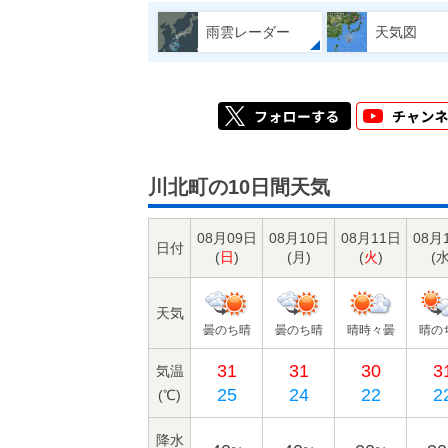
雨雲レーダー
天気図
川北町の10日間天気
08月09日
08月10日
08月11日
08月
日付
(
日
)
(
月
)
(
火
)
(
天気
曇のち晴
曇のち晴
晴時々曇
晴の
31
31
30
3
気温
25
24
22
2
(℃)
降水