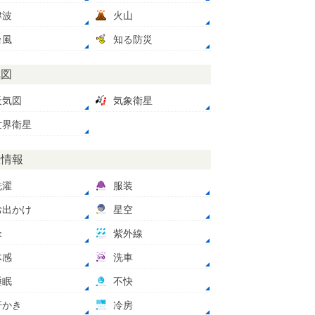
津波
火山
台風
知る防災
気図
天気図
気象衛星
世界衛星
数情報
洗濯
服装
お出かけ
星空
傘
紫外線
体感
洗車
睡眠
不快
汗かき
冷房