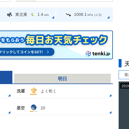
東北東
1.4
1008.1
m/s
hPa
(-1.5)
衛
明日
洗濯
よく乾く
星空
20