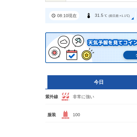
31.5
08:10現在
℃
(前日差:+1.1℃)
今日
紫外線
非常に強い
服装
100