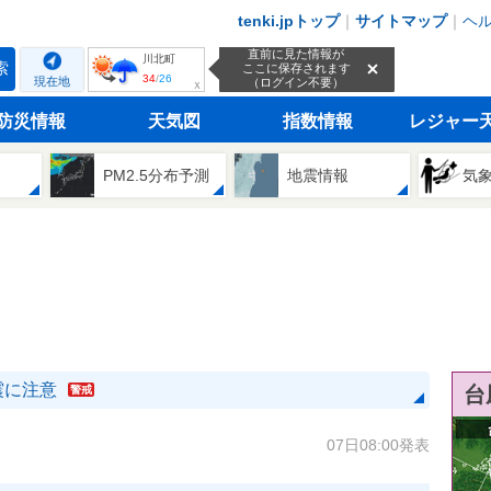
tenki.jpトップ
｜
サイトマップ
｜
ヘ
直前に見た情報が
川北町
索
ここに保存されます
34
/
26
現在地
（ログイン不要）
ｘ
防災情報
天気図
指数情報
レジャー
PM2.5分布予測
地震情報
気
震に注意
台
警戒
07日08:00発表