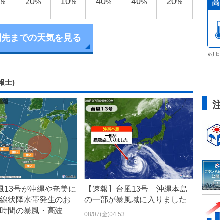
20
10
40
40
20
高
%
%
%
%
%
%
間先までの天気を見る
※川
報士)
風13号が沖縄や奄美に
【速報】台風13号 沖縄本島
線状降水帯発生のお
の一部が暴風域に入りました
時間の暴風・高波
08/07(金)04:53