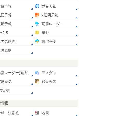
天気予報
世界天気
気圧予報
2週間天気
長期予報
雨雲レーダー
M2.5
黄砂
世界の雨雲
雷(予報)
道路気象
測
雨雲レーダー(過去)
アメダス
実況天気
過去天気
(実況)
災情報
警報・注意報
地震