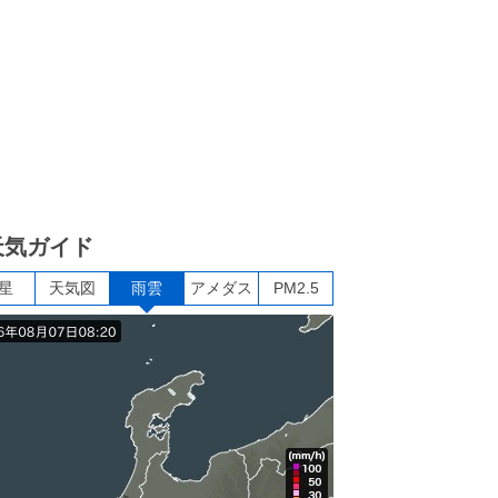
天気ガイド
星
天気図
雨雲
アメダス
PM2.5