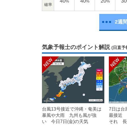
40
40
20
30
%
%
%
確率
2週
気象予報士のポイント解説
(日直予
台風13号接近で沖縄・奄美は
7日は台
暴風や大雨 九州も風が強
最接近 
い 今日7日(金)の天気
それ 長