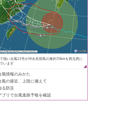
で強い台風13号が沖永良部島の東約70kmを西北西に
でいます
台風情報のみかた
台風の接近、上陸に備えて
知る防災
アプリで台風進路予報を確認