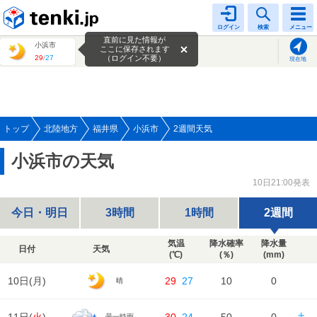
tenki.jp
ログイン
検索
メニュー
直前に見た情報が
小浜市
ここに保存されます
29
/
27
（ログイン不要）
現在地
トップ
北陸地方
福井県
小浜市
2週間天気
小浜市の天気
10日21:00発表
今日・明日
3時間
1時間
2週間
気温
降水確率
降水量
日付
天気
(℃)
(％)
(mm)
10日(
月
)
29
27
10
0
晴
曇一時雨