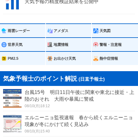
天気予報の精度検証結果を公開中
雨雲レーダー
アメダス
天気図
世界天気
地震情報
警報・注意報
PM2.5
お出かけ天気
熱中症情報
気象予報士のポイント解説
(日直予報士)
台風15号 明日11日午後に関東や東北に接近・上
陸のおそれ 大雨や暴風に警戒
08/10(月)18:12
エルニーニョ監視速報 春から続くエルニーニョ
現象が冬にかけて続く見込み
08/10(月)15:40