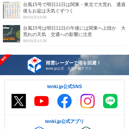
台風15号で明日11日は関東・東北で大荒れ 通過
後もお盆は天気ぐずつく
08/10(月)15:06
台風15号は明日11日の午後には関東へ上陸か 大
荒れの天気 交通への影響に注意
08/10(月)13:28
雨雲レーダーで雨を回避！
tenki.jp公式 天気予報アプリ
tenki.jp公式SNS
tenki.jp公式アプリ