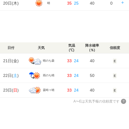
日の出｜05:19
日の入｜18:42
20日(
木
)
35
25
40
0
晴
風
時刻
00
06
12
18
24
3m/s
2m/s
5m/s
3m/s
3m/s
降水確率
50%
50%
20%
10%
湿度
82%
82%
59%
67%
81%
気温
降水量
2㎜
1㎜
0㎜
0㎜
天気
日の出/入
日の出｜05:20
日の入｜18:41
風
時刻
00
06
12
18
24
3m/s
2m/s
4m/s
3m/s
3m/s
降水確率
10%
10%
20%
10%
湿度
81%
83%
62%
69%
87%
気温
降水量
0㎜
0㎜
0㎜
0㎜
天気
風
3m/s
2m/s
3m/s
2m/s
2m/s
降水確率
10%
40%
40%
20%
湿度
87%
86%
64%
74%
89%
気温
降水量
0㎜
0㎜
0㎜
0㎜
気温
降水確率
日付
天気
信頼度
風
(℃)
(％)
2m/s
2m/s
3m/s
3m/s
2m/s
湿度
89%
88%
71%
77%
88%
気温
21日(
金
)
33
24
40
晴のち曇
E
風
2m/s
2m/s
4m/s
3m/s
2m/s
湿度
88%
87%
62%
74%
90%
22日(
土
)
33
24
50
雨のち晴
E
風
2m/s
2m/s
3m/s
2m/s
2m/s
23日(
日
)
33
24
40
曇時々晴
E
A〜Eは天気予報の信頼度です