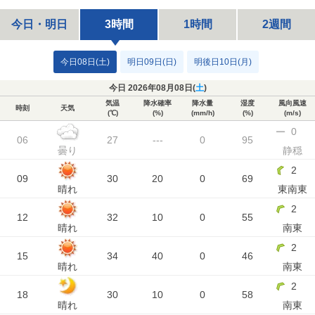
今日・明日
3時間
1時間
2週間
今日08日(土)
明日09日(日)
明後日10日(月)
今日 2026年08月08日(
土
)
気温
降水確率
降水量
湿度
風向風速
時刻
天気
(℃)
(%)
(mm/h)
(%)
(m/s)
0
06
27
---
0
95
曇り
静穏
2
09
30
20
0
69
晴れ
東南東
2
12
32
10
0
55
晴れ
南東
2
15
34
40
0
46
晴れ
南東
2
18
30
10
0
58
晴れ
南東