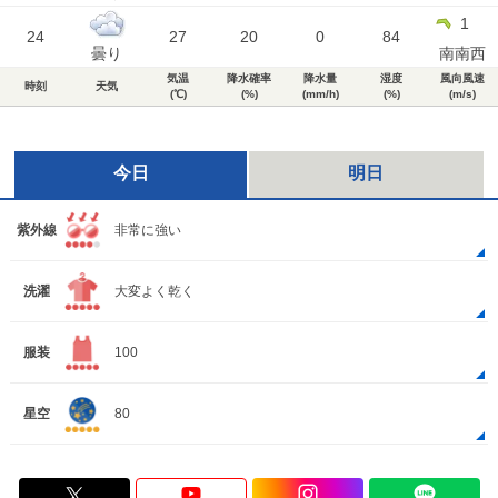
1
24
27
20
0
84
曇り
南南西
気温
降水確率
降水量
湿度
風向風速
時刻
天気
(℃)
(%)
(mm/h)
(%)
(m/s)
今日
明日
紫外線
非常に強い
洗濯
大変よく乾く
服装
100
星空
80