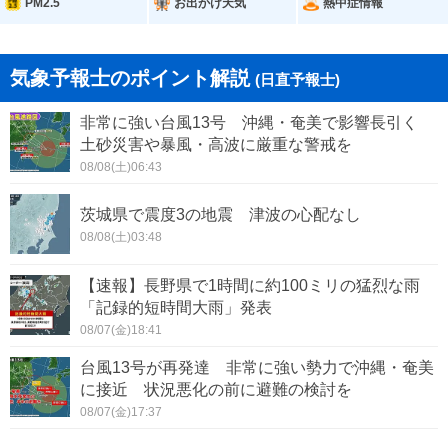
PM2.5
お出かけ天気
熱中症情報
気象予報士のポイント解説
(日直予報士)
非常に強い台風13号 沖縄・奄美で影響長引く
土砂災害や暴風・高波に厳重な警戒を
08/08(土)06:43
茨城県で震度3の地震 津波の心配なし
08/08(土)03:48
【速報】長野県で1時間に約100ミリの猛烈な雨
「記録的短時間大雨」発表
08/07(金)18:41
台風13号が再発達 非常に強い勢力で沖縄・奄美
に接近 状況悪化の前に避難の検討を
08/07(金)17:37