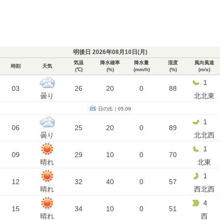
明後日 2026年08月10日(
月
)
気温
降水確率
降水量
湿度
風向風速
時刻
天気
(℃)
(%)
(mm/h)
(%)
(m/s)
1
03
26
20
0
88
曇り
北北東
日の出｜05:09
1
06
25
20
0
89
曇り
北北西
1
09
29
10
0
70
晴れ
北東
1
12
32
40
0
57
晴れ
西北西
4
15
34
10
0
51
晴れ
西