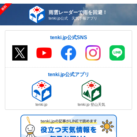
雨雲レーダーで雨を回避！
tenki.jp公式 天気予報アプリ
tenki.jp公式SNS
tenki.jp公式アプリ
tenki.jp
tenki.jp 登山天気