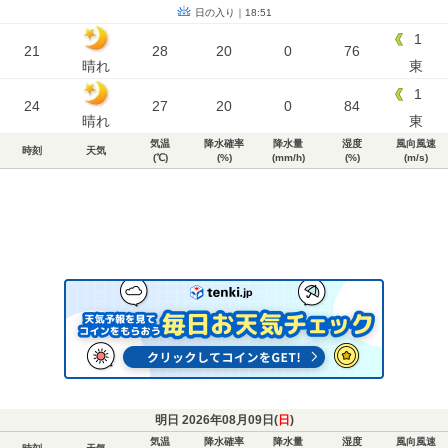
日の入り｜18:51
1
21
28
20
0
76
晴れ
東
1
24
27
20
0
84
晴れ
東
気温
降水確率
降水量
湿度
風向風速
時刻
天気
(℃)
(%)
(mm/h)
(%)
(m/s)
明日 2026年08月09日(
日
)
気温
降水確率
降水量
湿度
風向風速