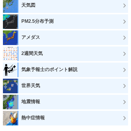
天気図
PM2.5分布予測
アメダス
2週間天気
気象予報士のポイント解説
世界天気
地震情報
熱中症情報