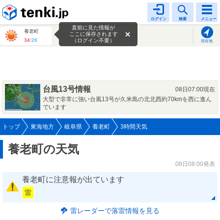
tenki.jp
ログイン
検索
メニュー
直前に見た情報が
養老町
ここに保存されます
34
/
26
（ログイン不要）
現在地
台風13号情報
08日07:00現在
大型で非常に強い台風13号が久米島の北北西約70kmを西に進ん
でいます
トップ
東海地方
岐阜県
養老町
3時間天気
養老町の天気
08日08:00発表
養老町に注意報が出ています
雷
雷レーダーで落雷情報を見る