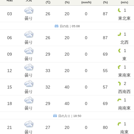
時刻
天気
(℃)
(%)
(mm/h)
(%)
(m/s)
1
03
26
20
0
87
曇り
東北東
日の出｜05:08
1
06
26
20
0
87
曇り
北西
1
09
29
20
0
69
曇り
東
1
12
33
20
0
55
曇り
東南東
2
15
32
40
0
57
曇り
西南西
1
18
29
40
0
69
曇り
南南東
日の入り｜18:50
1
21
27
20
0
80
曇り
南東