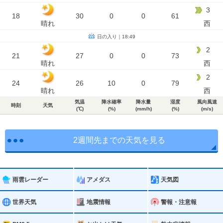
3
18
30
0
0
61
晴れ
西
日の入り｜18:49
2
21
27
0
0
73
晴れ
西
2
24
26
10
0
79
晴れ
西
気温
降水確率
降水量
湿度
風向風速
時刻
天気
(℃)
(%)
(mm/h)
(%)
(m/s)
2週間先までの天気を見る
雨雲レーダー
アメダス
天気図
世界天気
地震情報
警報・注意報