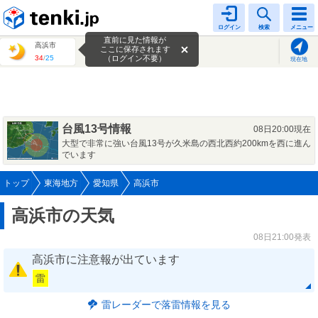
tenki.jp
ログイン
検索
メニュー
直前に見た情報が
高浜市
ここに保存されます
34
/
25
（ログイン不要）
現在地
台風13号情報
08日20:00現在
大型で非常に強い台風13号が久米島の西北西約200kmを西に進ん
でいます
トップ
東海地方
愛知県
高浜市
高浜市の天気
08日21:00発表
高浜市に注意報が出ています
雷
雷レーダーで落雷情報を見る