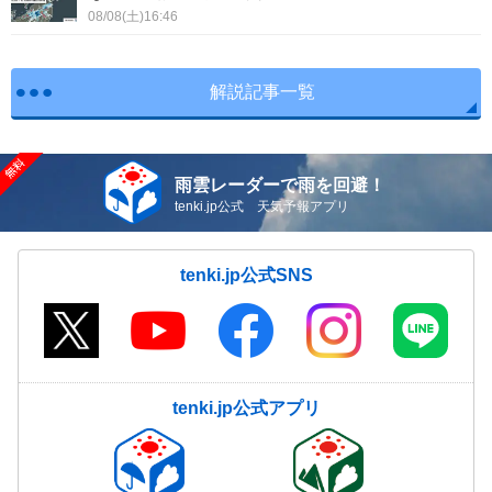
北名古屋市
弥富市
08/08(土)16:46
みよし市
あま市
解説記事一覧
長久手市
東郷町
豊山町
大口町
雨雲レーダーで雨を回避！
扶桑町
tenki.jp公式 天気予報アプリ
大治町
蟹江町
飛島村
tenki.jp公式SNS
阿久比町
東浦町
南知多町
美浜町
武豊町
幸田町
tenki.jp公式アプリ