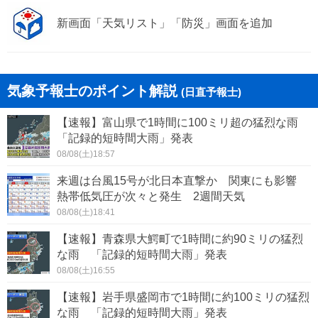
刈谷市
豊田市
新画面「天気リスト」「防災」画面を追加
安城市
西尾市
犬山市
常滑市
気象予報士のポイント解説
(日直予報士)
江南市
小牧市
【速報】富山県で1時間に100ミリ超の猛烈な雨
稲沢市
東海市
「記録的短時間大雨」発表
08/08(土)18:57
大府市
知多市
来週は台風15号が北日本直撃か 関東にも影響
熱帯低気圧が次々と発生 2週間天気
知立市
尾張旭市
08/08(土)18:41
高浜市
岩倉市
【速報】青森県大鰐町で1時間に約90ミリの猛烈
な雨 「記録的短時間大雨」発表
豊明市
日進市
08/08(土)16:55
愛西市
清須市
【速報】岩手県盛岡市で1時間に約100ミリの猛烈
な雨 「記録的短時間大雨」発表