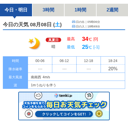
今日・明日
3時間
1時間
2週間
日の出｜
05時06分
今日の天気 08月08日
(
土
)
日の入｜
18時49分
34
最高
[0]
℃
真夏日
25
晴
最低
[-1]
℃
時間
00-06
06-12
12-18
18-24
---
---
---
20
%
降水確率
最大風速
南南西
4m/s
波
1mうねりを伴う