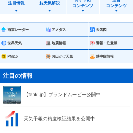
おすすめ
注目
名古屋市西区
名古屋市中村区
注目情報
お天気解説
コンテンツ
コンテンツ
名古屋市中区
名古屋市昭和区
名古屋市瑞穂区
名古屋市熱田区
雨雲レーダー
アメダス
天気図
名古屋市中川区
名古屋市港区
世界天気
地震情報
警報・注意報
名古屋市南区
名古屋市守山区
PM2.5
お出かけ天気
熱中症情報
名古屋市緑区
名古屋市名東区
注目の情報
名古屋市天白区
岡崎市
【tenki.jp】ブランドムービー公開中
一宮市
瀬戸市
半田市
春日井市
天気予報の精度検証結果を公開中
津島市
碧南市