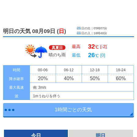
日の出｜
05時07分
明日の天気 08月09日
(
日
)
日の入｜
18時48分
32
最高
[-2]
℃
真夏日
26
晴のち雨
最低
[0]
℃
時間
00-06
06-12
12-18
18-24
20
%
40
%
50
%
60
%
降水確率
最大風速
南
3m/s
波
1mうねりを伴う
1時間ごとの天気
今日
明日