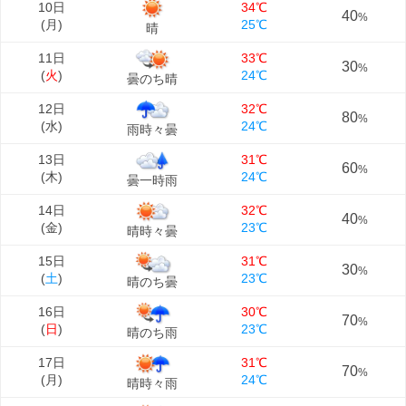
10日
34℃
40
%
(
月
)
25℃
晴
11日
33℃
30
%
(
火
)
24℃
曇のち晴
12日
32℃
80
%
(
水
)
24℃
雨時々曇
13日
31℃
60
%
(
木
)
24℃
曇一時雨
14日
32℃
40
%
(
金
)
23℃
晴時々曇
15日
31℃
30
%
(
土
)
23℃
晴のち曇
16日
30℃
70
%
(
日
)
23℃
晴のち雨
17日
31℃
70
%
(
月
)
24℃
晴時々雨