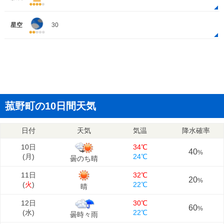
星空
30
菰野町の10日間天気
日付
天気
気温
降水確率
10日
34℃
40
%
(
月
)
24℃
曇のち晴
11日
32℃
20
%
(
火
)
22℃
晴
12日
30℃
60
%
(
水
)
22℃
曇時々雨