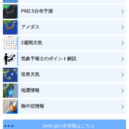
PM2.5分布予測
アメダス
2週間天気
気象予報士のポイント解説
世界天気
地震情報
熱中症情報
tenki.jpの全情報はこちら