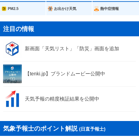
朝日町
川越町
PM2.5
お出かけ天気
熱中症情報
多気町
明和町
注目の情報
新画面「天気リスト」「防災」画面を追加
【tenki.jp】ブランドムービー公開中
天気予報の精度検証結果を公開中
気象予報士のポイント解説
(日直予報士)