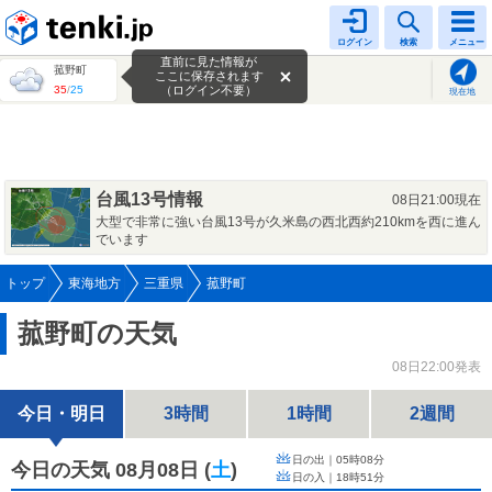
tenki.jp
ログイン
検索
メニュー
直前に見た情報が
菰野町
ここに保存されます
35
/
25
（ログイン不要）
現在地
台風13号情報
08日21:00現在
大型で非常に強い台風13号が久米島の西北西約210kmを西に進ん
でいます
トップ
東海地方
三重県
菰野町
菰野町の天気
08日22:00発表
今日・明日
3時間
1時間
2週間
日の出｜
05時08分
今日の天気 08月08日
(
土
)
日の入｜
18時51分