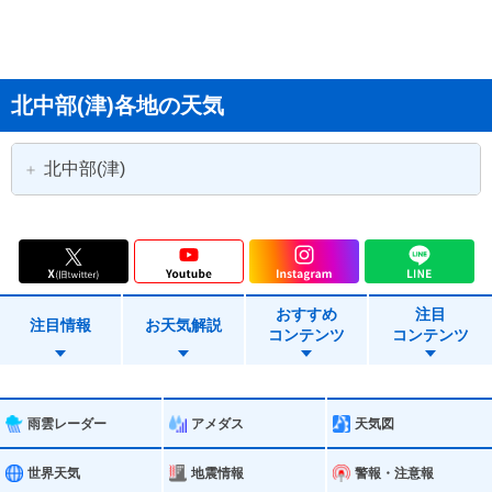
北中部(津)各地の天気
北中部(津)
津市
四日市市
松阪市
桑名市
おすすめ
注目
鈴鹿市
名張市
注目情報
お天気解説
コンテンツ
コンテンツ
亀山市
いなべ市
伊賀市
木曽岬町
雨雲レーダー
アメダス
天気図
東員町
菰野町
世界天気
地震情報
警報・注意報