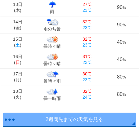
13日
27℃
90
%
(
木
)
23℃
雨
14日
32℃
90
%
(
金
)
23℃
雨のち曇
15日
32℃
40
%
(
土
)
23℃
曇時々晴
16日
31℃
40
%
(
日
)
23℃
曇時々晴
17日
30℃
80
%
(
月
)
23℃
曇時々雨
18日
32℃
80
%
(
火
)
24℃
曇一時雨
2週間先までの天気を見る