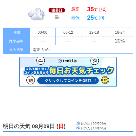
35
最高
[+2]
℃
猛暑日
25
曇
最低
[0]
℃
時間
00-06
06-12
12-18
18-24
---
---
---
20
%
降水確率
最大風速
南東
3m/s
日の出｜
05時09分
明日の天気 08月09日
(
日
)
日の入｜
18時50分