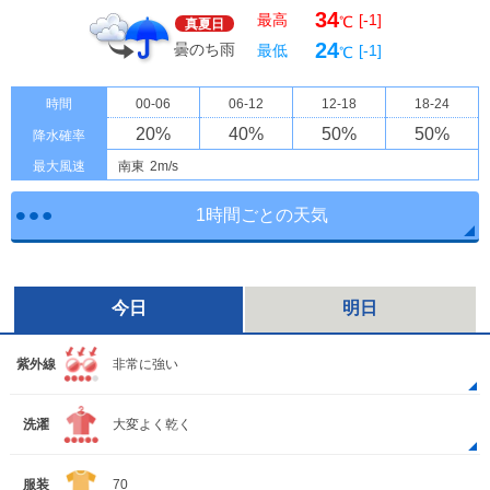
34
最高
[-1]
℃
真夏日
24
曇のち雨
最低
[-1]
℃
時間
00-06
06-12
12-18
18-24
20
%
40
%
50
%
50
%
降水確率
最大風速
南東
2m/s
1時間ごとの天気
今日
明日
紫外線
非常に強い
洗濯
大変よく乾く
服装
70