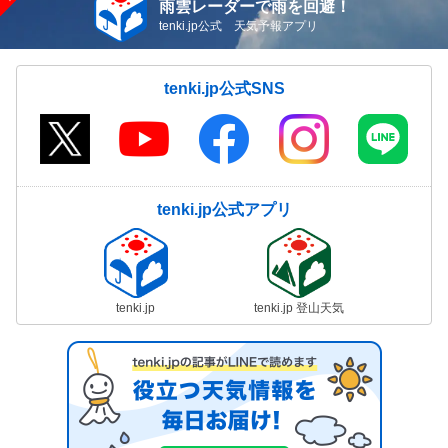
雨雲レーダーで雨を回避！
tenki.jp公式 天気予報アプリ
tenki.jp公式SNS
tenki.jp公式アプリ
tenki.jp
tenki.jp 登山天気