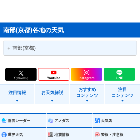
南部(京都)各地の天気
南部(京都)
京都市
京都市北区
京都市上京区
京都市左京区
おすすめ
注目
京都市中京区
京都市東山区
注目情報
お天気解説
コンテンツ
コンテンツ
京都市下京区
京都市南区
京都市右京区
京都市伏見区
雨雲レーダー
アメダス
天気図
京都市山科区
京都市西京区
世界天気
地震情報
警報・注意報