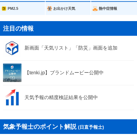
宇治市
亀岡市
PM2.5
お出かけ天気
熱中症情報
城陽市
向日市
注目の情報
長岡京市
八幡市
新画面「天気リスト」「防災」画面を追加
京田辺市
南丹市
木津川市
大山崎町
【tenki.jp】ブランドムービー公開中
久御山町
井手町
宇治田原町
笠置町
天気予報の精度検証結果を公開中
和束町
精華町
南山城村
京丹波町
気象予報士のポイント解説
(日直予報士)