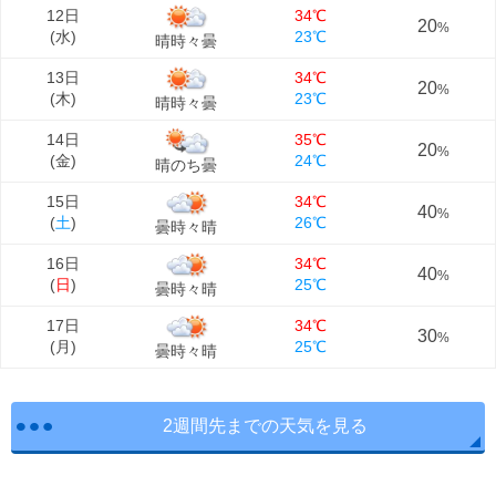
12日
34℃
20
%
(
水
)
23℃
晴時々曇
13日
34℃
20
%
(
木
)
23℃
晴時々曇
14日
35℃
20
%
(
金
)
24℃
晴のち曇
15日
34℃
40
%
(
土
)
26℃
曇時々晴
16日
34℃
40
%
(
日
)
25℃
曇時々晴
17日
34℃
30
%
(
月
)
25℃
曇時々晴
2週間先までの天気を見る