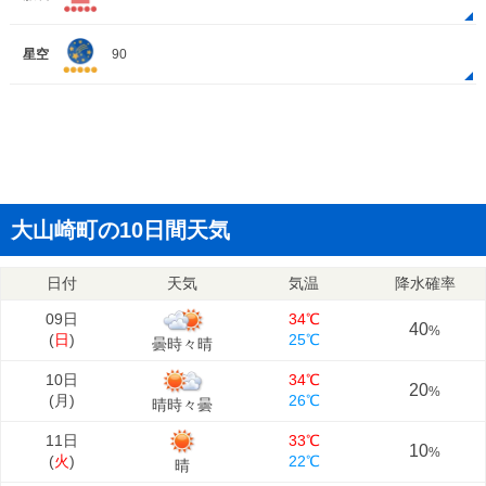
星空
90
大山崎町の10日間天気
日付
天気
気温
降水確率
09日
34℃
40
%
(
日
)
25℃
曇時々晴
10日
34℃
20
%
(
月
)
26℃
晴時々曇
11日
33℃
10
%
(
火
)
22℃
晴