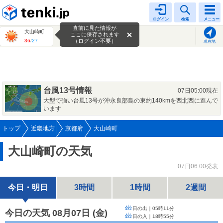
tenki.jp
ログイン
検索
メニュー
直前に見た情報が
大山崎町
ここに保存されます
36
/
27
（ログイン不要）
現在地
台風13号情報
07日05:00現在
大型で強い台風13号が沖永良部島の東約140kmを西北西に進んで
います
トップ
近畿地方
京都府
大山崎町
大山崎町の天気
07日06:00発表
今日・明日
3時間
1時間
2週間
日の出｜
05時11分
今日の天気 08月07日
(
金
)
日の入｜
18時55分