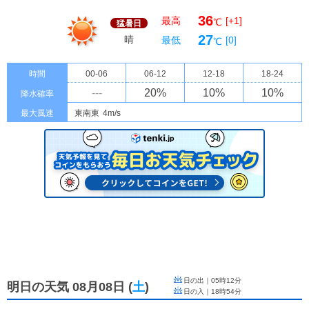
36
最高
[+1]
℃
猛暑日
27
晴
最低
[0]
℃
時間
00-06
06-12
12-18
18-24
---
20
%
10
%
10
%
降水確率
最大風速
東南東
4m/s
日の出｜
05時12分
明日の天気 08月08日
(
土
)
日の入｜
18時54分