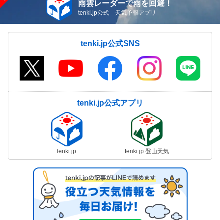
雨雲レーダーで雨を回避！
tenki.jp公式 天気予報アプリ
tenki.jp公式SNS
tenki.jp公式アプリ
tenki.jp
tenki.jp 登山天気