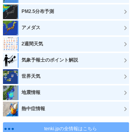
PM2.5分布予測
アメダス
2週間天気
気象予報士のポイント解説
世界天気
地震情報
熱中症情報
tenki.jpの全情報はこちら