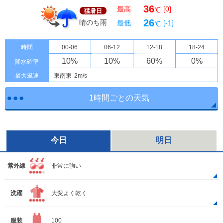
36
最高
[0]
℃
猛暑日
26
晴のち雨
最低
[-1]
℃
時間
00-06
06-12
12-18
18-24
10
%
10
%
60
%
0
%
降水確率
最大風速
東南東
2m/s
1時間ごとの天気
今日
明日
紫外線
非常に強い
洗濯
大変よく乾く
服装
100