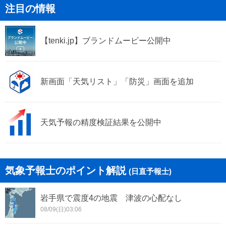
注目の情報
大阪市住吉区
大阪市東住吉区
【tenki.jp】ブランドムービー公開中
大阪市西成区
大阪市淀川区
大阪市鶴見区
大阪市住之江区
新画面「天気リスト」「防災」画面を追加
大阪市平野区
大阪市北区
大阪市中央区
堺市
天気予報の精度検証結果を公開中
堺市堺区
堺市中区
堺市東区
堺市西区
気象予報士のポイント解説
(日直予報士)
堺市南区
堺市北区
岩手県で震度4の地震 津波の心配なし
堺市美原区
岸和田市
08/09(日)03:06
豊中市
池田市