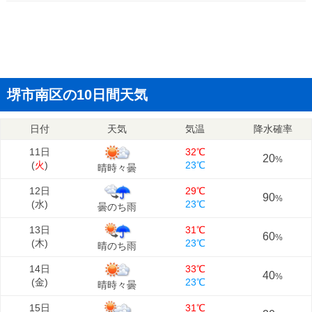
堺市南区の10日間天気
日付
天気
気温
降水確率
11日
32℃
20
%
(
火
)
23℃
晴時々曇
12日
29℃
90
%
(
水
)
23℃
曇のち雨
13日
31℃
60
%
(
木
)
23℃
晴のち雨
14日
33℃
40
%
(
金
)
23℃
晴時々曇
15日
31℃