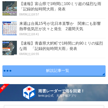
【速報】富山県で1時間に100ミリ超の猛烈な雨
「記録的短時間大雨」発表
吹田市
泉大津市
08/08(土)18:57
高槻市
貝塚市
来週は台風15号が北日本直撃か 関東にも影響
熱帯低気圧が次々と発生 2週間天気
守口市
枚方市
08/08(土)18:41
茨木市
八尾市
【速報】青森県大鰐町で1時間に約90ミリの猛烈
な雨 「記録的短時間大雨」発表
泉佐野市
富田林市
08/08(土)16:55
寝屋川市
河内長野市
解説記事一覧
松原市
大東市
和泉市
箕面市
雨雲レーダーで雨を回避！
tenki.jp公式 天気予報アプリ
柏原市
羽曳野市
門真市
摂津市