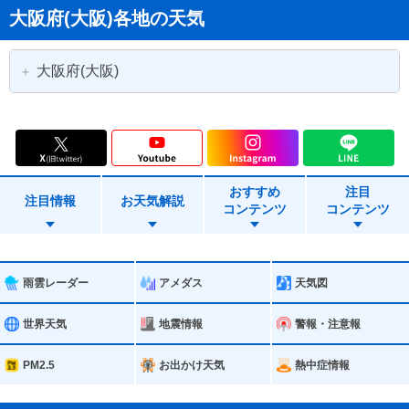
大阪府(大阪)各地の天気
大阪府(大阪)
大阪市
大阪市都島区
大阪市福島区
大阪市此花区
おすすめ
注目
大阪市西区
大阪市港区
注目情報
お天気解説
コンテンツ
コンテンツ
大阪市大正区
大阪市天王寺区
大阪市浪速区
大阪市西淀川区
雨雲レーダー
アメダス
天気図
大阪市東淀川区
大阪市東成区
世界天気
地震情報
警報・注意報
大阪市生野区
大阪市旭区
PM2.5
お出かけ天気
熱中症情報
大阪市城東区
大阪市阿倍野区