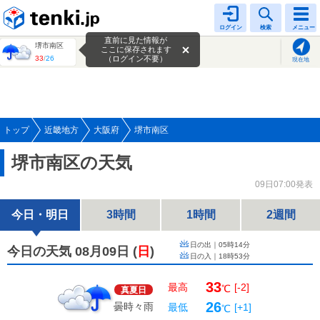
tenki.jp
ログイン
検索
メニュー
直前に見た情報が
堺市南区
ここに保存されます
33
/
26
（ログイン不要）
現在地
トップ
近畿地方
大阪府
堺市南区
堺市南区の天気
09日07:00発表
今日・明日
3時間
1時間
2週間
日の出｜
05時14分
今日の天気 08月09日
(
日
)
日の入｜
18時53分
33
最高
[-2]
℃
真夏日
26
曇時々雨
最低
[+1]
℃