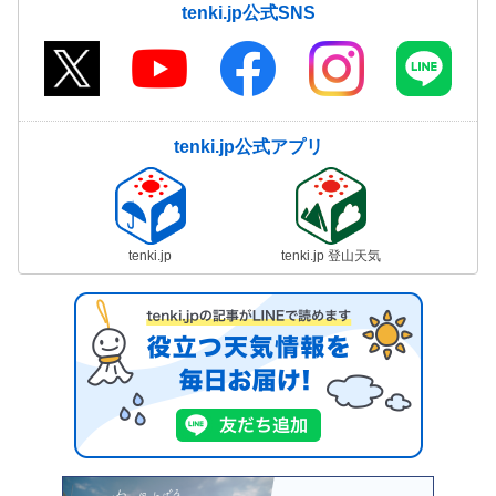
tenki.jp公式SNS
高石市
藤井寺市
東大阪市
泉南市
四條畷市
交野市
tenki.jp公式アプリ
大阪狭山市
阪南市
島本町
豊能町
tenki.jp
tenki.jp 登山天気
能勢町
忠岡町
熊取町
田尻町
岬町
太子町
河南町
千早赤阪村