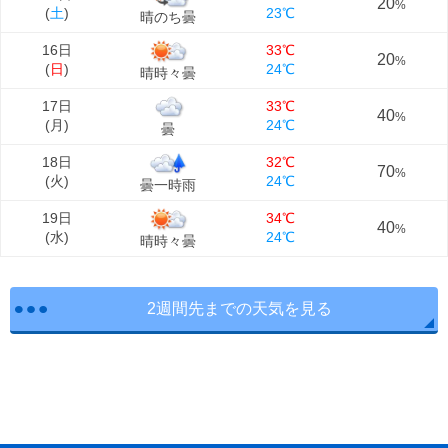
20
%
(
土
)
23℃
晴のち曇
16日
33℃
20
%
(
日
)
24℃
晴時々曇
17日
33℃
40
%
(
月
)
24℃
曇
18日
32℃
70
%
(
火
)
24℃
曇一時雨
19日
34℃
40
%
(
水
)
24℃
晴時々曇
2週間先までの天気を見る