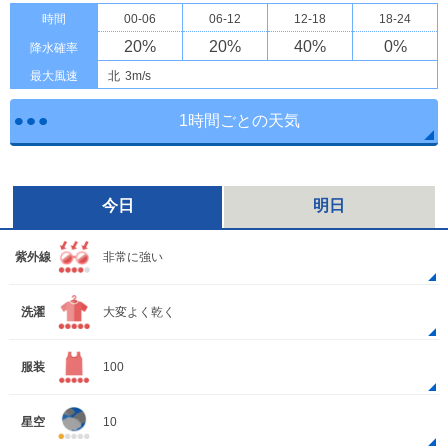
時間
00-06
06-12
12-18
18-24
20
%
20
%
40
%
0
%
降水確率
最大風速
北
3m/s
1時間ごとの天気
今日
明日
紫外線
非常に強い
洗濯
大変よく乾く
服装
100
星空
10