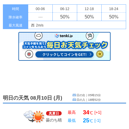
時間
00-06
06-12
12-18
18-24
---
50
%
50
%
50
%
降水確率
最大風速
西
2m/s
日の出｜
05時15分
明日の天気 08月10日
(
月
)
日の入｜
18時52分
34
最高
[+1]
℃
真夏日
25
曇のち晴
最低
[-1]
℃