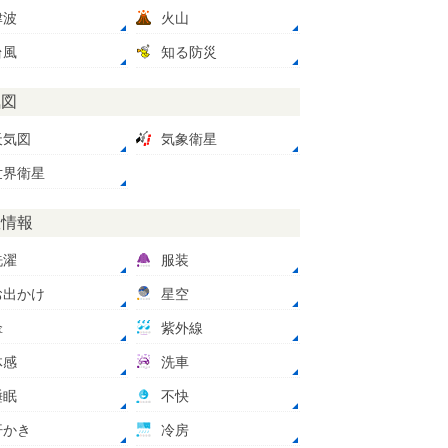
津波
火山
台風
知る防災
気図
天気図
気象衛星
世界衛星
数情報
洗濯
服装
お出かけ
星空
傘
紫外線
体感
洗車
睡眠
不快
汗かき
冷房