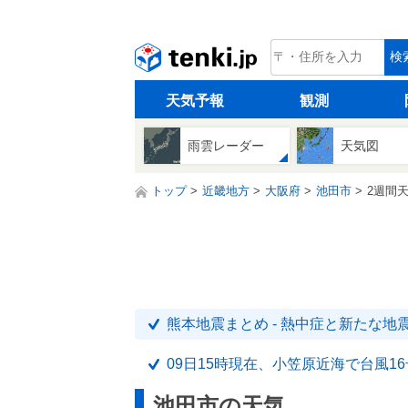
tenki.jp
検
天気予報
観測
雨雲レーダー
天気図
トップ
近畿地方
大阪府
池田市
2週間
熊本地震まとめ - 熱中症と新たな地
09日15時現在、小笠原近海で台風1
池田市の天気