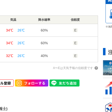
高
20%
20%
20%
62%
62%
79%
3m/s
3m/s
3m/s
0㎜
0㎜
0㎜
気温
66%
降水確率
71%
信頼度
88%
3m/s
3m/s
2m/s
※池
34℃
26℃
60%
E
68%
69%
89%
3m/s
3m/s
3m/s
34℃
26℃
60%
E
4m/s
3m/s
1m/s
32℃
26℃
40%
E
A〜Eは天気予報の信頼度です
報士)