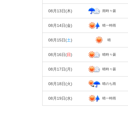
60%
降水確率
日の出/入
天気
日の出｜05:1
1㎜
降水量
08月13日(
木
)
雨時々曇
00
06
時刻
0%
降水確率
日の出/入
気温
天気
日の出｜05:1
0㎜
降水量
08月14日(
金
)
晴一時雨
00
06
時刻
70%
降水確率
83%
84%
湿度
日の出/入
気温
天気
日の出｜05:1
1㎜
降水量
08月15日(
土
)
晴
00
06
時刻
70%
降水確率
風
76%
78%
2m/s
2m/s
湿度
日の出/入
気温
天気
日の出｜05:1
1㎜
降水量
08月16日(
日
)
晴時々曇
00
06
時刻
10%
降水確率
風
73%
81%
2m/s
2m/s
湿度
日の出/入
気温
天気
日の出｜05:1
0㎜
降水量
08月17日(
月
)
晴時々曇
00
06
時刻
10%
降水確率
風
83%
86%
2m/s
2m/s
湿度
日の出/入
気温
天気
日の出｜05:2
0㎜
降水量
08月18日(
火
)
晴のち雨
00
06
時刻
20%
降水確率
風
82%
86%
2m/s
2m/s
湿度
日の出/入
気温
天気
日の出｜05:2
0㎜
降水量
08月19日(
水
)
晴一時雨
00
06
時刻
40%
降水確率
風
81%
82%
2m/s
2m/s
湿度
日の出/入
気温
天気
日の出｜05:2
0㎜
降水量
00
06
時刻
10%
降水確率
風
79%
81%
1m/s
2m/s
湿度
気温
天気
0㎜
降水量