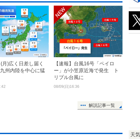
日(月)広く日差し届く
【速報】台風16号「ペイロ
九州内陸を中心に猛
ー」が小笠原近海で発生 ト
リプル台風に
:42
08/09(日)16:36
解説記事一覧
天