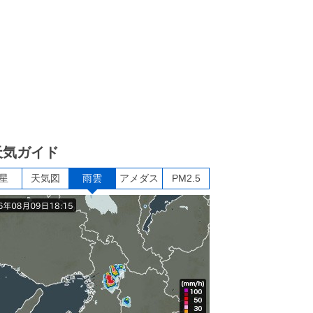
天気ガイド
星
天気図
雨雲
アメダス
PM2.5