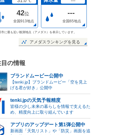
温
降水量
31.0
---
℃
42
---
位
全国913地点
全国65地点
田市に最も近い観測地点（アメダス）を表示しています。
アメダスランキングを見る
注目の情報
ブランドムービー公開中
【tenki.jp】ブランドムービー「空を見上
げる君が好き」公開中
tenki.jpの天気予報精度
皆様の少し未来の暮らしを情報で支えるた
め、精度向上に取り組んでいます
アプリのアップデート第1弾公開中
新画面「天気リスト」や「防災」画面を追