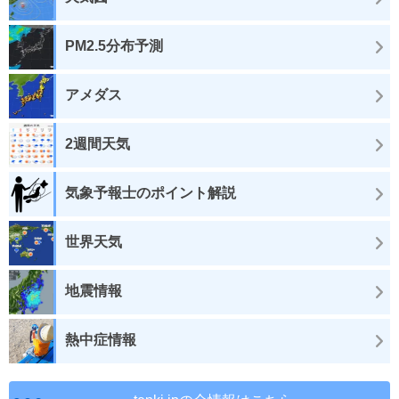
PM2.5分布予測
アメダス
2週間天気
気象予報士のポイント解説
世界天気
地震情報
熱中症情報