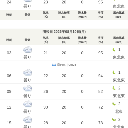
24
23
20
0
95
曇り
東北東
気温
降水確率
降水量
湿度
風向風速
時刻
天気
(℃)
(%)
(mm/h)
(%)
(m/s)
明後日 2026年08月10日(
月
)
気温
降水確率
降水量
湿度
風向風速
時刻
天気
(℃)
(%)
(mm/h)
(%)
(m/s)
1
03
21
20
0
95
曇り
東北東
日の出｜05:25
1
06
22
20
0
94
曇り
東北東
2
09
26
20
0
82
曇り
東北東
2
12
30
20
0
72
曇り
北東
2
15
28
20
0
73
曇り
北北東