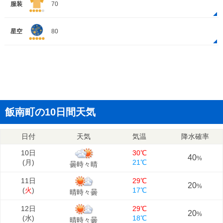
服装
70
星空
80
飯南町の10日間天気
日付
天気
気温
降水確率
10日
30℃
40
%
(
月
)
21℃
曇時々晴
11日
29℃
20
%
(
火
)
17℃
晴時々曇
12日
29℃
20
%
(
水
)
18℃
晴時々曇