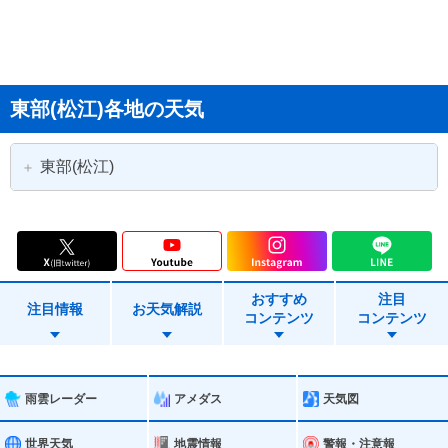
東部(松江)各地の天気
東部(松江)
松江市
出雲市
安来市
雲南市
おすすめ
注目
奥出雲町
飯南町
注目情報
お天気解説
コンテンツ
コンテンツ
雨雲レーダー
アメダス
天気図
世界天気
地震情報
警報・注意報