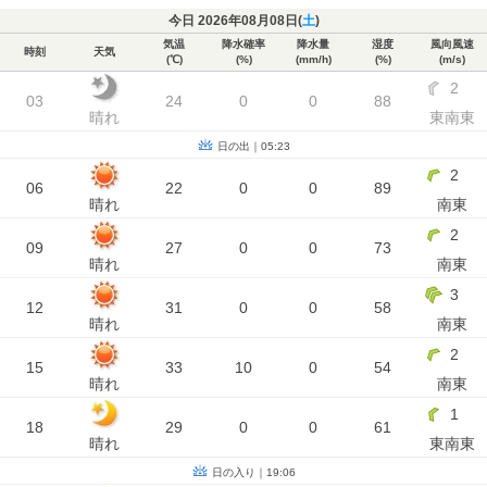
今日 2026年08月08日(
土
)
気温
降水確率
降水量
湿度
風向風速
時刻
天気
(℃)
(%)
(mm/h)
(%)
(m/s)
2
03
24
0
0
88
晴れ
東南東
日の出｜05:23
2
06
22
0
0
89
晴れ
南東
2
09
27
0
0
73
晴れ
南東
3
12
31
0
0
58
晴れ
南東
2
15
33
10
0
54
晴れ
南東
1
18
29
0
0
61
晴れ
東南東
日の入り｜19:06