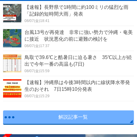
【速報】長野県で1時間に約100ミリの猛烈な雨
「記録的短時間大雨」発表
08/07(金)18:41
台風13号が再発達 非常に強い勢力で沖縄・奄美
に接近 状況悪化の前に避難の検討を
08/07(金)17:37
鳥取で39.6℃と酷暑日に迫る暑さ 35℃以上が続
出で今年一番の高温も(7日)
08/07(金)15:59
【速報】沖縄県は今後3時間以内に線状降水帯発
生のおそれ 7日15時10分発表
08/07(金)15:29
解説記事一覧