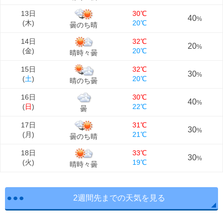
13日
30℃
40
%
(
木
)
20℃
曇のち晴
14日
32℃
20
%
(
金
)
20℃
晴時々曇
15日
32℃
30
%
(
土
)
20℃
晴のち曇
16日
30℃
40
%
(
日
)
22℃
曇
17日
31℃
30
%
(
月
)
21℃
曇のち晴
18日
33℃
30
%
(
火
)
19℃
晴時々曇
2週間先までの天気を見る