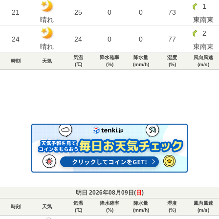
1
21
25
0
0
73
晴れ
東南東
2
24
24
0
0
77
晴れ
東南東
気温
降水確率
降水量
湿度
風向風速
時刻
天気
(℃)
(%)
(mm/h)
(%)
(m/s)
明日 2026年08月09日(
日
)
気温
降水確率
降水量
湿度
風向風速
時刻
天気
(℃)
(%)
(mm/h)
(%)
(m/s)