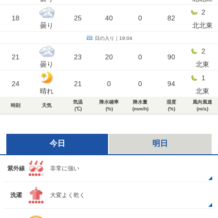
2
18
25
40
0
82
曇り
北北東
日の入り｜19:04
2
21
23
20
0
90
曇り
北東
1
24
21
0
0
94
晴れ
北東
気温
降水確率
降水量
湿度
風向風速
時刻
天気
(℃)
(%)
(mm/h)
(%)
(m/s)
今日
明日
紫外線
非常に強い
洗濯
大変よく乾く