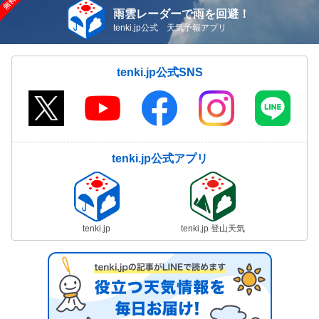
雨雲レーダーで雨を回避！
tenki.jp公式 天気予報アプリ
tenki.jp公式SNS
tenki.jp公式アプリ
tenki.jp
tenki.jp 登山天気