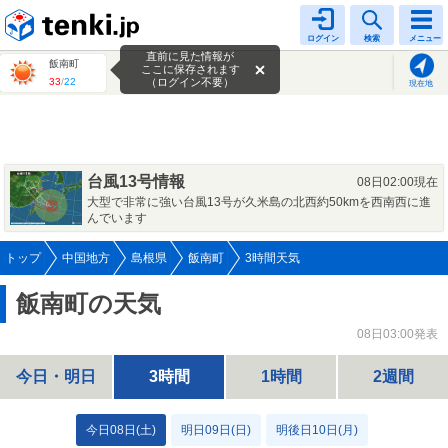
tenki.jp
ログイン
検索
メニュー
直前に見た情報が
飯南町
ここに保存されます
33
/
22
（ログイン不要）
現在地
台風13号情報
08日02:00現在
大型で非常に強い台風13号が久米島の北西約50kmを西南西に進
んでいます
トップ
中国地方
島根県
飯南町
3時間天気
飯南町の天気
08日03:00発表
今日・明日
3時間
1時間
2週間
今日08日(土)
明日09日(日)
明後日10日(月)