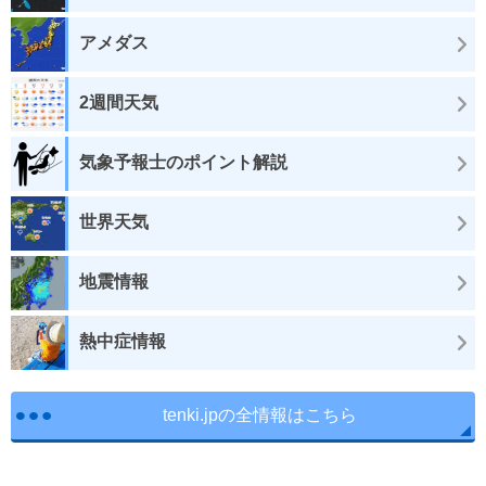
アメダス
2週間天気
気象予報士のポイント解説
世界天気
地震情報
熱中症情報
tenki.jpの全情報はこちら