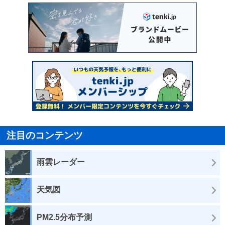
注目のコンテンツ
雨雲レーダー
天気図
PM2.5分布予測