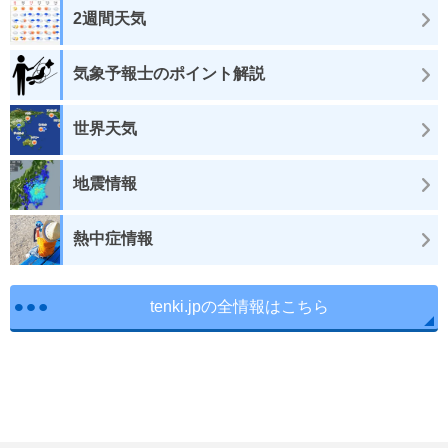
2週間天気
気象予報士のポイント解説
世界天気
地震情報
熱中症情報
tenki.jpの全情報はこちら