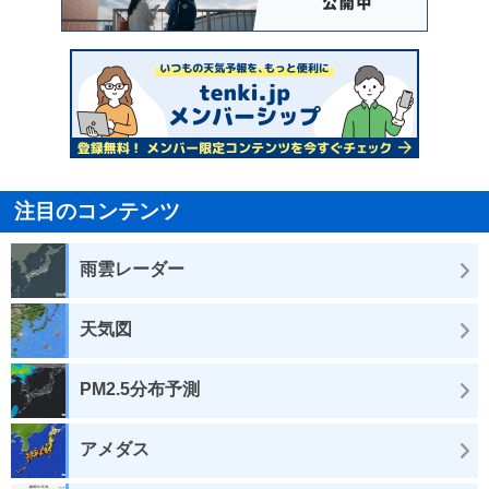
注目のコンテンツ
雨雲レーダー
天気図
PM2.5分布予測
アメダス