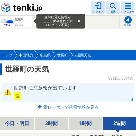
tenki.jp
ログイン
検索
メニュー
直前に見た情報が
世羅町
ここに保存されます
32
/
21
（ログイン不要）
現在地
トップ
中国地方
広島県
世羅町
2週間天気
世羅町の天気
09日20:00発表
世羅町に注意報が出ています
雷
雷レーダーで落雷情報を見る
今日・明日
3時間
1時間
2週間