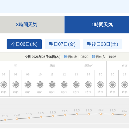
3時間天気
1時間天気
今日06日(木)
明日07日(金)
明後日08日(土)
今日 2026年08月06日(
木
)
日の出｜05:22
日の入｜19:06
朝
昼前
昼過ぎ
夕方
07
08
09
10
11
12
13
14
15
16
17
晴れ
晴れ
晴れ
晴れ
晴れ
晴れ
晴れ
晴れ
晴れ
晴れ
晴れ