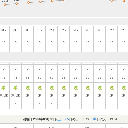
28.2
29.3
30.3
31.2
32.1
32.7
34.2
34.8
34.0
32.4
32.0
10
0
0
0
0
0
10
10
10
10
10
0
0
0
0
0
0
0
0
0
0
0
77
73
68
65
62
58
57
55
57
57
59
東北東
東北東
東
東
東
東
東
東
東
東
東
3
4
3
4
4
3
3
3
3
3
3
明後日 2026年08月08日(
土
)
日の出｜05:24
日の入｜19:04
朝
昼前
昼過ぎ
夕方