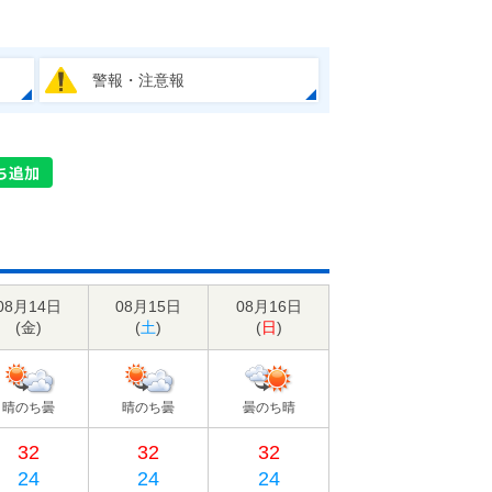
警報・注意報
08月14日
08月15日
08月16日
(
金
)
(
土
)
(
日
)
晴のち曇
晴のち曇
曇のち晴
32
32
32
24
24
24