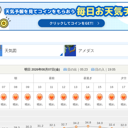
天気図
アメダス
明日 2026年08月07日(
金
)
日の出｜05:23
日の入｜19:05
朝
昼前
昼過ぎ
夕方
07
08
09
10
11
12
13
14
15
16
17
晴れ
晴れ
晴れ
晴れ
晴れ
晴れ
晴れ
晴れ
晴れ
晴れ
晴れ