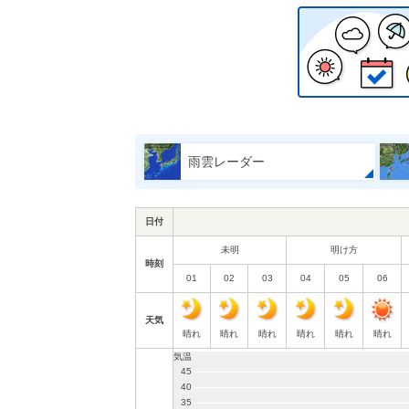
雨雲レーダー
日付
未明
明け方
時刻
01
02
03
04
05
06
天気
晴れ
晴れ
晴れ
晴れ
晴れ
晴れ