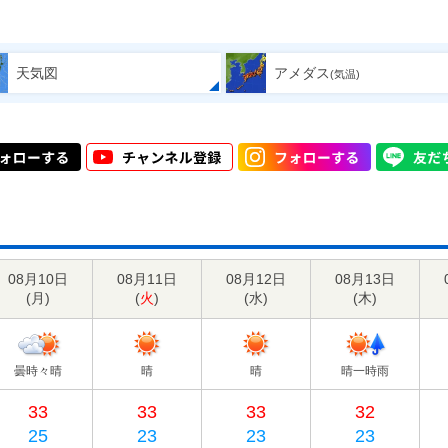
天気図
アメダス
(気温)
08月10日
08月11日
08月12日
08月13日
(
月
)
(
火
)
(
水
)
(
木
)
曇時々晴
晴
晴
晴一時雨
33
33
33
32
25
23
23
23