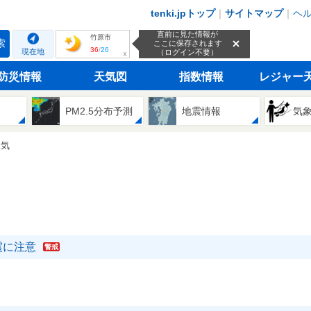
tenki.jpトップ
｜
サイトマップ
｜
ヘ
直前に見た情報が
竹原市
索
ここに保存されます
36
/
26
現在地
（ログイン不要）
ｘ
防災情報
天気図
指数情報
レジャー
PM2.5分布予測
地震情報
気
天気
震に注意
警戒