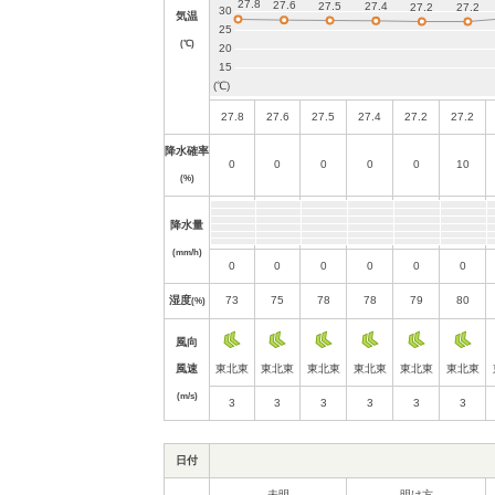
気温
(℃)
27.8
27.6
27.5
27.4
27.2
27.2
降水確率
0
0
0
0
0
10
(%)
降水量
(mm/h)
0
0
0
0
0
0
湿度
73
75
78
78
79
80
(%)
風向
風速
東北東
東北東
東北東
東北東
東北東
東北東
(m/s)
3
3
3
3
3
3
日付
未明
明け方