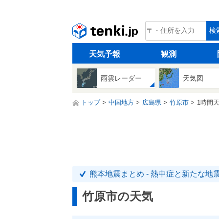
tenki.jp
検
天気予報
観測
雨雲レーダー
天気図
トップ
中国地方
広島県
竹原市
1時間
熊本地震まとめ - 熱中症と新たな地
竹原市の天気