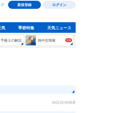
ルプ
新規登録
ログイン
天気
季節特集
天気ニュース
象予報士の解説
熱中症情報
注目
06日20:00発表