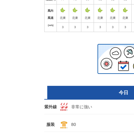
風向
風速
北東
北東
北東
北東
北東
北東
(m/s)
3
3
3
3
3
3
今日
紫外線
非常に強い
服装
80