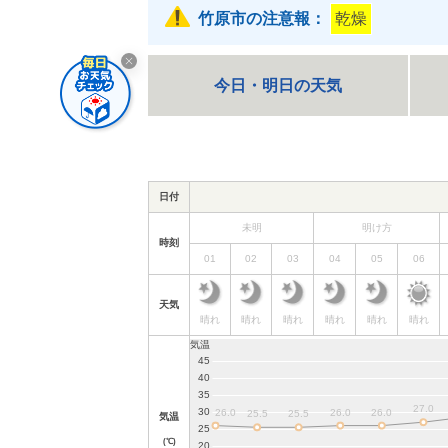
竹原市の注意報：
乾燥
今日・明日の天気
日付
未明
明け方
時刻
01
02
03
04
05
06
天気
晴れ
晴れ
晴れ
晴れ
晴れ
晴れ
気温
(℃)