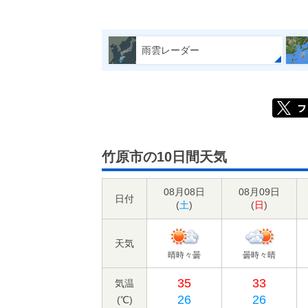
雨雲レーダー
竹原市の10日間天気
08月08日
08月09日
日付
(
土
)
(
日
)
天気
晴時々曇
曇時々晴
35
33
気温
26
26
(℃)