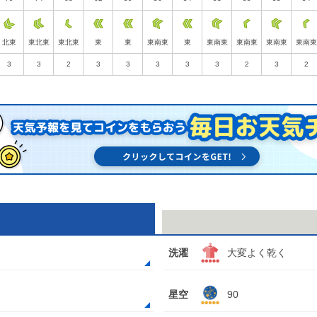
北東
東北東
東北東
東
東
東南東
東
東南東
東南東
東南東
東南東
3
3
2
3
3
3
3
3
2
3
2
洗濯
大変よく乾く
星空
90