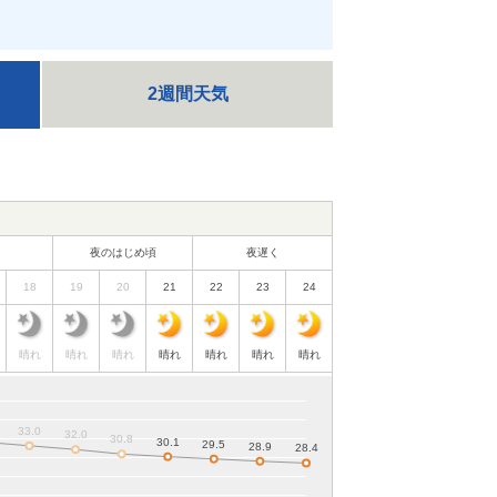
2週間天気
夜のはじめ頃
夜遅く
18
19
20
21
22
23
24
晴れ
晴れ
晴れ
晴れ
晴れ
晴れ
晴れ