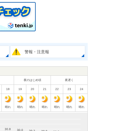
警報・注意報
夜のはじめ頃
夜遅く
18
19
20
21
22
23
24
晴れ
晴れ
晴れ
晴れ
晴れ
晴れ
晴れ