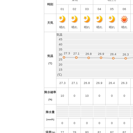
時刻
01
02
03
04
05
06
天気
晴れ
晴れ
晴れ
晴れ
晴れ
晴れ
気温
(℃)
27.3
27.1
26.8
26.9
26.4
26.3
降水確率
10
0
10
0
0
0
(%)
降水量
(mm/h)
0
0
0
0
0
0
湿度
77
78
80
81
82
82
(%)