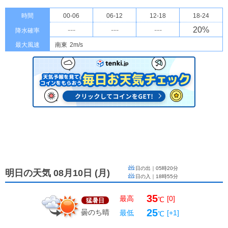
時間
00-06
06-12
12-18
18-24
---
---
---
20
%
降水確率
最大風速
南東
2m/s
日の出｜
05時20分
明日の天気 08月10日
(
月
)
日の入｜
18時55分
35
最高
[0]
℃
猛暑日
25
曇のち晴
最低
[+1]
℃