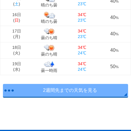
40
%
(
土
)
23℃
晴のち曇
16日
34℃
40
%
(
日
)
23℃
晴のち曇
17日
34℃
40
%
(
月
)
23℃
曇のち晴
18日
34℃
40
%
(
火
)
24℃
曇のち晴
19日
34℃
50
%
(
水
)
24℃
曇一時雨
2週間先までの天気を見る