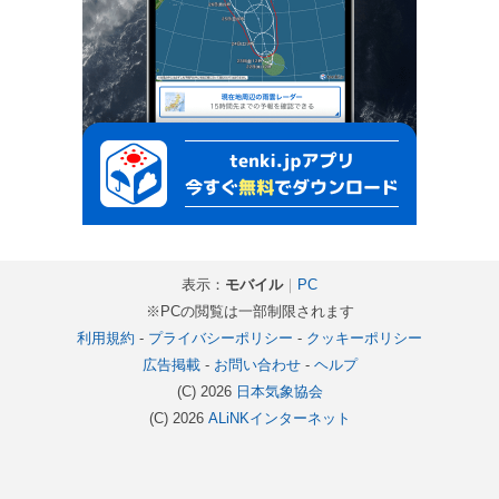
表示：
モバイル
｜
PC
※PCの閲覧は一部制限されます
利用規約
-
プライバシーポリシー
-
クッキーポリシー
広告掲載
-
お問い合わせ
-
ヘルプ
(C) 2026
日本気象協会
(C) 2026
ALiNKインターネット