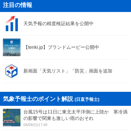
注目の情報
天気予報の精度検証結果を公開中
【tenki.jp】ブランドムービー公開中
新画面「天気リスト」「防災」画面を追加
気象予報士のポイント解説
(日直予報士)
台風15号は11日に東北太平洋側に上陸か 寒冷渦
の影響で関東も激しい雨のおそれ
08/09(日)17:48