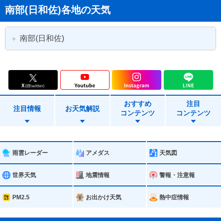
南部(日和佐)各地の天気
南部(日和佐)
阿南市
勝浦町
上勝町
那賀町
おすすめ
注目
牟岐町
美波町
注目情報
お天気解説
コンテンツ
コンテンツ
海陽町
雨雲レーダー
アメダス
天気図
世界天気
地震情報
警報・注意報
PM2.5
お出かけ天気
熱中症情報