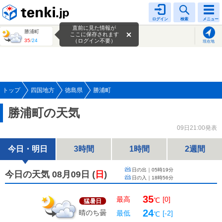
tenki.jp
ログイン
検索
メニュー
直前に見た情報が
勝浦町
ここに保存されます
35
/
24
（ログイン不要）
現在地
トップ
四国地方
徳島県
勝浦町
勝浦町の天気
09日21:00発表
今日・明日
3時間
1時間
2週間
日の出｜
05時19分
今日の天気 08月09日
(
日
)
日の入｜
18時56分
35
最高
[0]
℃
猛暑日
24
晴のち曇
最低
[-2]
℃