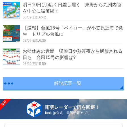
明日10日(月)広く日差し届く 東海から九州内陸
を中心に猛暑続く
08/09(日)16:42
【速報】台風16号「ペイロー」が小笠原近海で発
生 トリプル台風に
08/09(日)16:36
お盆休みの近畿 猛暑日や熱帯夜から解放される
日も 台風15号の影響は?
08/09(日)15:50
解説記事一覧
雨雲レーダーで雨を回避！
tenki.jp公式 天気予報アプリ