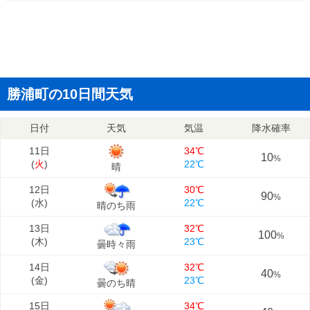
勝浦町の10日間天気
日付
天気
気温
降水確率
11日
34℃
10
%
(
火
)
22℃
晴
12日
30℃
90
%
(
水
)
22℃
晴のち雨
13日
32℃
100
%
(
木
)
23℃
曇時々雨
14日
32℃
40
%
(
金
)
23℃
曇のち晴
15日
34℃