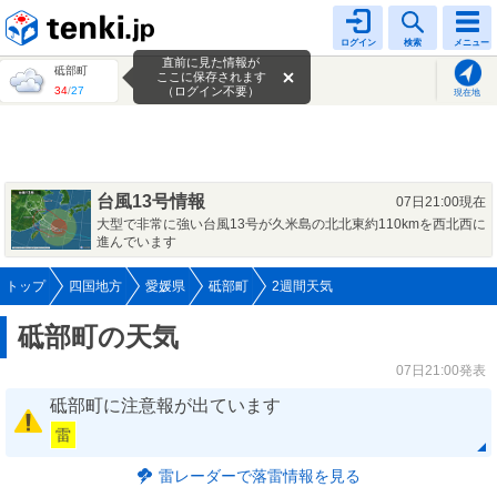
tenki.jp
ログイン
検索
メニュー
直前に見た情報が
砥部町
ここに保存されます
34
/
27
（ログイン不要）
現在地
台風13号情報
07日21:00現在
大型で非常に強い台風13号が久米島の北北東約110kmを西北西に
進んでいます
トップ
四国地方
愛媛県
砥部町
2週間天気
砥部町の天気
07日21:00発表
砥部町に注意報が出ています
雷
雷レーダーで落雷情報を見る