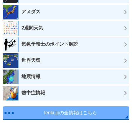
アメダス
2週間天気
気象予報士のポイント解説
世界天気
地震情報
熱中症情報
tenki.jpの全情報はこちら