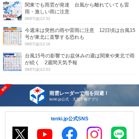
関東でも雨雲が発達 台風から離れていても雷
雨・激しい雨に注意
08/07(金)12:32
今週末は突然の雨や雷雨に注意 12日頃は台風15
号が東北に直撃する恐れも
08/07(金)12:16
台風15号の影響でお盆休みの週は関東や東北で雨
が続く 2週間天気予報
08/07(金)12:03
雨雲レーダーで雨を回避！
tenki.jp公式 天気予報アプリ
tenki.jp公式SNS