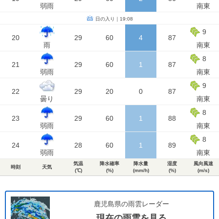
弱雨
南東
日の入り｜19:08
9
20
29
60
4
87
雨
南東
8
21
29
60
1
87
弱雨
南東
9
22
29
20
0
87
曇り
南東
8
23
29
60
1
88
弱雨
南東
8
24
28
60
1
89
弱雨
南東
気温
降水確率
降水量
湿度
風向風速
時刻
天気
(℃)
(%)
(mm/h)
(%)
(m/s)
鹿児島県の雨雲レーダー
現在の雨雲を見る