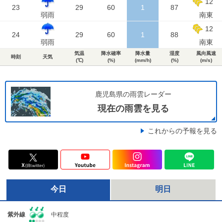
12
23
29
60
1
87
弱雨
南東
12
24
29
60
1
88
弱雨
南東
気温
降水確率
降水量
湿度
風向風速
時刻
天気
(℃)
(%)
(mm/h)
(%)
(m/s)
鹿児島県の雨雲レーダー
現在の雨雲を見る
これからの予報を見る
今日
明日
紫外線
中程度