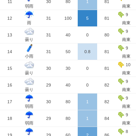
11
30
80
1
81
弱雨
南東
9
12
31
100
5
81
雨
南東
9
13
31
40
0
80
曇り
南東
9
14
31
50
0.8
81
小雨
南東
10
15
30
30
0
81
曇り
南東
9
16
29
40
0
82
曇り
南東
9
17
30
80
1
82
弱雨
南東
9
18
29
80
1
84
弱雨
南東
8
19
29
60
2
86