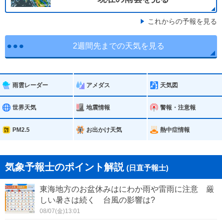
これからの予報を見る
2週間先までの天気を見る
雨雲レーダー
アメダス
天気図
世界天気
地震情報
警報・注意報
PM2.5
お出かけ天気
熱中症情報
気象予報士のポイント解説
(日直予報士)
東海地方のお盆休みはにわか雨や雷雨に注意 厳
しい暑さは続く 台風の影響は?
08/07(金)13:01