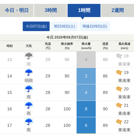
今日・明日
3時間
1時間
2週間
今日07日(金)
明日08日(土)
明後日09日(日)
今日 2026年08月07日(
金
)
気温
降水確率
降水量
湿度
風向風速
時刻
天気
(℃)
(%)
(mm/h)
(%)
(m/s)
19
13
29
90
4
88
雨
東南東
19
14
29
90
2
86
弱雨
東南東
20
15
28
90
4
89
雨
東南東
21
16
28
100
8
90
雨
東南東
22
17
28
100
6
89
雨
東南東