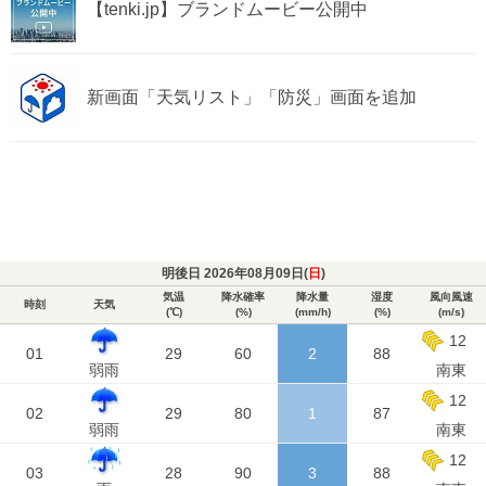
【tenki.jp】ブランドムービー公開中
新画面「天気リスト」「防災」画面を追加
明後日 2026年08月09日(
日
)
気温
降水確率
降水量
湿度
風向風速
時刻
天気
(℃)
(%)
(mm/h)
(%)
(m/s)
12
01
29
60
2
88
弱雨
南東
12
02
29
80
1
87
弱雨
南東
12
03
28
90
3
88