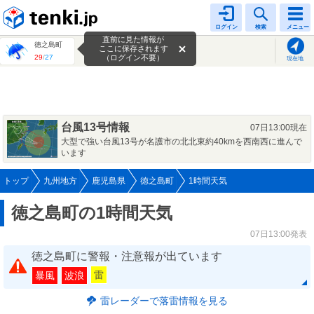
tenki.jp
ログイン
検索
メニュー
直前に見た情報が
徳之島町
ここに保存されます
29
/
27
（ログイン不要）
現在地
台風13号情報
07日13:00現在
大型で強い台風13号が名護市の北北東約40kmを西南西に進んで
います
トップ
九州地方
鹿児島県
徳之島町
1時間天気
徳之島町の1時間天気
07日13:00発表
徳之島町に警報・注意報が出ています
雷
暴風
波浪
雷レーダーで落雷情報を見る