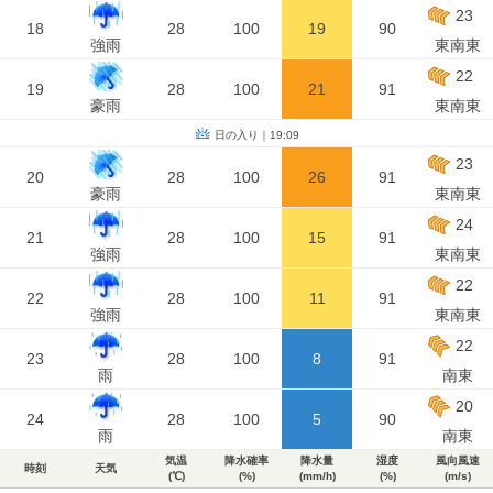
23
18
28
100
19
90
強雨
東南東
22
19
28
100
21
91
豪雨
東南東
日の入り｜19:09
23
20
28
100
26
91
豪雨
東南東
24
21
28
100
15
91
強雨
東南東
22
22
28
100
11
91
強雨
東南東
22
23
28
100
8
91
雨
南東
20
24
28
100
5
90
雨
南東
気温
降水確率
降水量
湿度
風向風速
時刻
天気
(℃)
(%)
(mm/h)
(%)
(m/s)