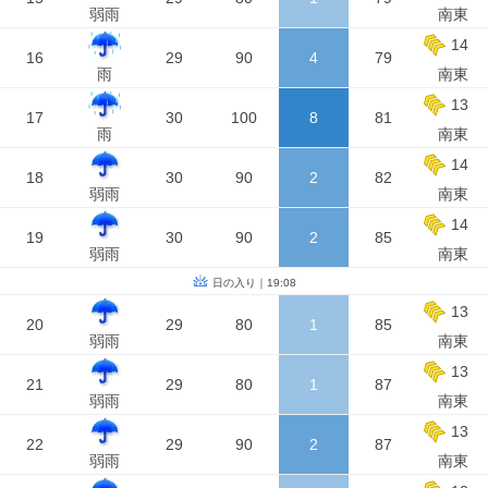
弱雨
南東
14
16
29
90
4
79
雨
南東
13
17
30
100
8
81
雨
南東
14
18
30
90
2
82
弱雨
南東
14
19
30
90
2
85
弱雨
南東
日の入り｜19:08
13
20
29
80
1
85
弱雨
南東
13
21
29
80
1
87
弱雨
南東
13
22
29
90
2
87
弱雨
南東