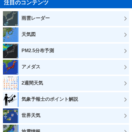
注目のコンテンツ
雨雲レーダー
天気図
PM2.5分布予測
アメダス
2週間天気
気象予報士のポイント解説
世界天気
地震情報