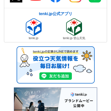
tenki.jp公式アプリ
tenki.jp
tenki.jp 登山天気