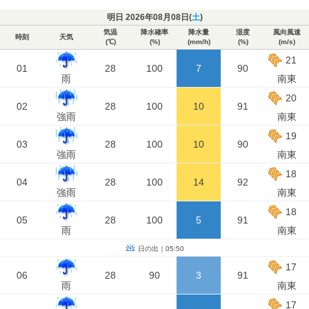
明日 2026年08月08日(
土
)
気温
降水確率
降水量
湿度
風向風速
時刻
天気
(℃)
(%)
(mm/h)
(%)
(m/s)
21
01
28
100
7
90
雨
南東
20
02
28
100
10
91
強雨
南東
19
03
28
100
10
90
強雨
南東
18
04
28
100
14
92
強雨
南東
18
05
28
100
5
91
雨
南東
日の出｜05:50
17
06
28
90
3
91
雨
南東
17