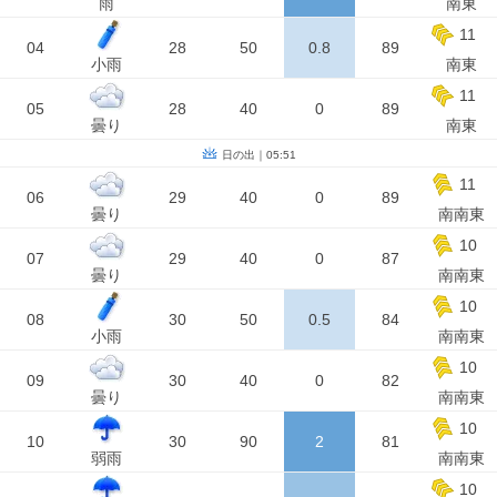
雨
南東
11
04
28
50
0.8
89
小雨
南東
11
05
28
40
0
89
曇り
南東
日の出｜05:51
11
06
29
40
0
89
曇り
南南東
10
07
29
40
0
87
曇り
南南東
10
08
30
50
0.5
84
小雨
南南東
10
09
30
40
0
82
曇り
南南東
10
10
30
90
2
81
弱雨
南南東
10