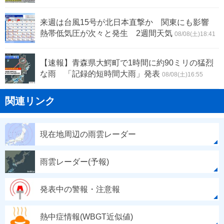
来週は台風15号が北日本直撃か 関東にも影響
熱帯低気圧が次々と発生 2週間天気
08/08(土)18:41
【速報】青森県大鰐町で1時間に約90ミリの猛烈
な雨 「記録的短時間大雨」発表
08/08(土)16:55
関連リンク
現在地周辺の雨雲レーダー
雨雲レーダー(予報)
発表中の警報・注意報
熱中症情報(WBGT近似値)