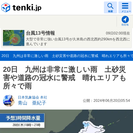
tenki.jp
検索
メニュー
現在地
台風13号情報
09日02:00現在
大型で非常に強い台風13号が久米島の西北西約290kmを西北西に
進んでいます
20日 九州は非常に激しい雨 土砂災害や道路の冠水に警戒 晴れエリアも所々で雨(2
20日 九州は非常に激しい雨 土砂災
害や道路の冠水に警戒 晴れエリアも
所々で雨
日本気象協会 本社
公開：2024年06月20日05:54
青山 亜紀子