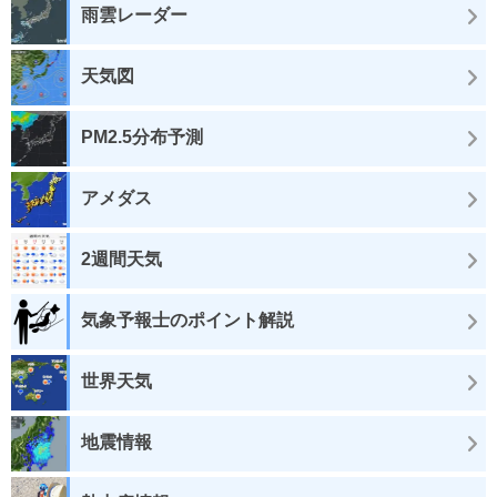
雨雲レーダー
天気図
PM2.5分布予測
アメダス
2週間天気
気象予報士のポイント解説
世界天気
地震情報