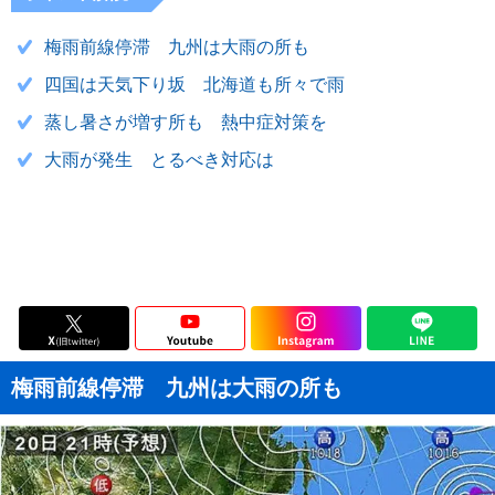
梅雨前線停滞 九州は大雨の所も
四国は天気下り坂 北海道も所々で雨
蒸し暑さが増す所も 熱中症対策を
大雨が発生 とるべき対応は
梅雨前線停滞 九州は大雨の所も