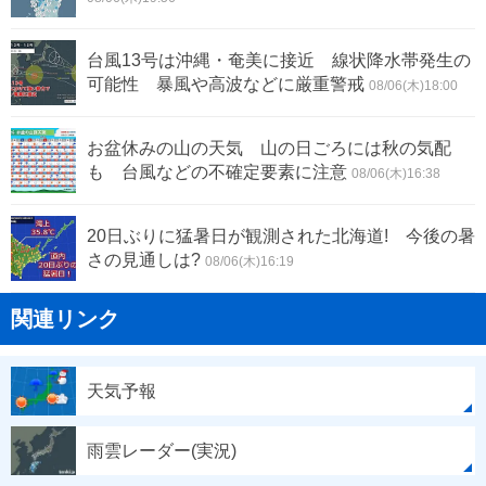
台風13号は沖縄・奄美に接近 線状降水帯発生の
可能性 暴風や高波などに厳重警戒
08/06(木)18:00
お盆休みの山の天気 山の日ごろには秋の気配
も 台風などの不確定要素に注意
08/06(木)16:38
20日ぶりに猛暑日が観測された北海道! 今後の暑
さの見通しは?
08/06(木)16:19
関連リンク
天気予報
雨雲レーダー(実況)