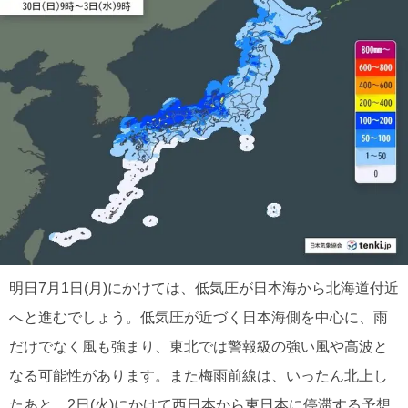
明日7月1日(月)にかけては、低気圧が日本海から北海道付近
へと進むでしょう。低気圧が近づく日本海側を中心に、雨
だけでなく風も強まり、東北では警報級の強い風や高波と
なる可能性があります。また梅雨前線は、いったん北上し
たあと、2日(火)にかけて西日本から東日本に停滞する予想