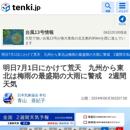
tenki.jp
検索
メニュー
現在地
台風13号情報
06日20:00現在
大型で強い台風13号が南大東島の北北東約90kmを西に進んでい
ます
明日7月1日にかけて荒天 九州から東北は梅雨の最盛期の大雨に警戒 2週間天気(20
明日7月1日にかけて荒天 九州から東
北は梅雨の最盛期の大雨に警戒 2週間
天気
日本気象協会 本社
公開：2024年06月30日07:58
青山 亜紀子