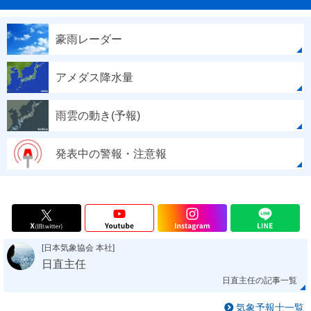
豪雨レーダー
アメダス降水量
雨雲の動き(予報)
発表中の警報・注意報
[日本気象協会 本社]
日直主任
日直主任の記事一覧
気象予報士一覧