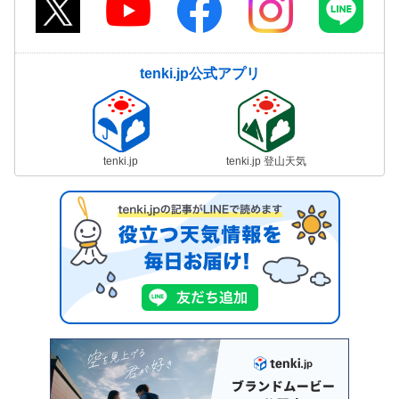
tenki.jp公式アプリ
tenki.jp
tenki.jp 登山天気