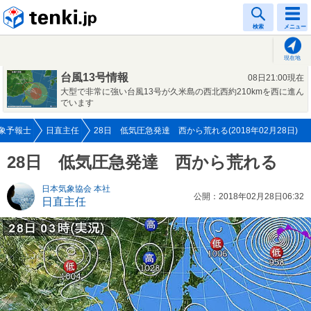
tenki.jp
検索
メニュー
現在地
台風13号情報
08日21:00現在
大型で非常に強い台風13号が久米島の西北西約210kmを西に進ん
でいます
象予報士
日直主任
28日 低気圧急発達 西から荒れる(2018年02月28日)
28日 低気圧急発達 西から荒れる
日本気象協会 本社
公開：2018年02月28日06:32
日直主任