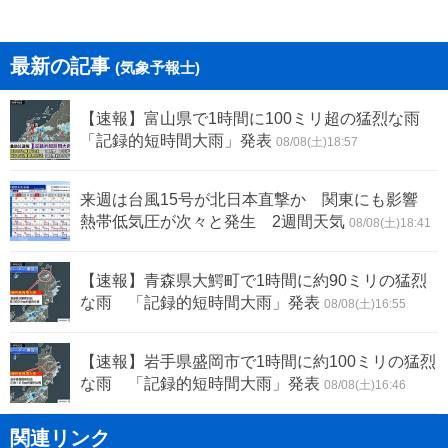
最新の記事
(気象予報士)
【速報】富山県で1時間に100ミリ超の猛烈な雨
「記録的短時間大雨」発表
08/08(土)18:57
来週は台風15号が北日本直撃か 関東にも影響
熱帯低気圧が次々と発生 2週間天気
08/08(土)18:41
【速報】青森県大鰐町で1時間に約90ミリの猛烈
な雨 「記録的短時間大雨」発表
08/08(土)16:55
【速報】岩手県盛岡市で1時間に約100ミリの猛烈
な雨 「記録的短時間大雨」発表
08/08(土)16:46
関連リンク