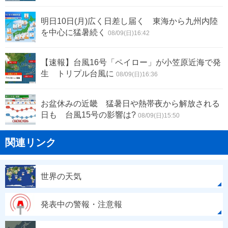
明日10日(月)広く日差し届く 東海から九州内陸
を中心に猛暑続く
08/09(日)16:42
【速報】台風16号「ペイロー」が小笠原近海で発
生 トリプル台風に
08/09(日)16:36
お盆休みの近畿 猛暑日や熱帯夜から解放される
日も 台風15号の影響は?
08/09(日)15:50
関連リンク
世界の天気
発表中の警報・注意報