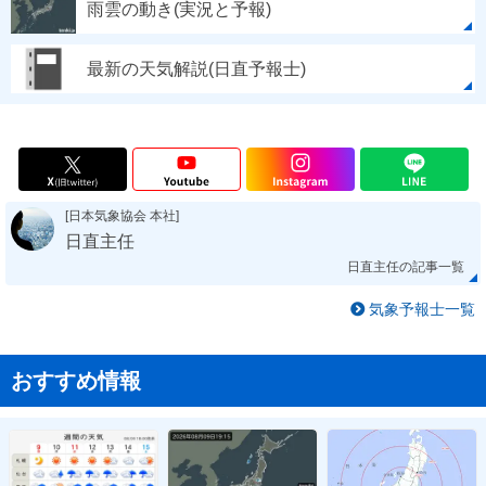
雨雲の動き(実況と予報)
最新の天気解説(日直予報士)
[日本気象協会 本社]
日直主任
日直主任の記事一覧
気象予報士一覧
おすすめ情報