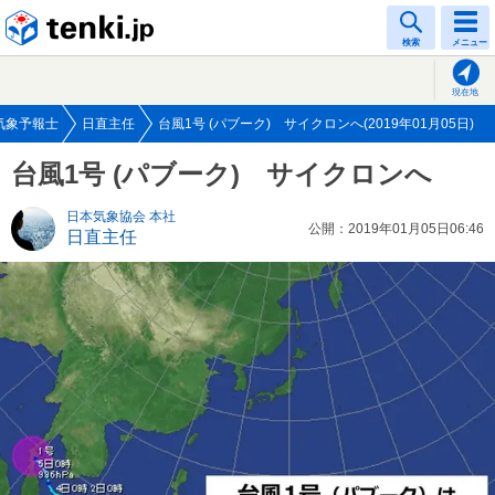
tenki.jp
検索
メニュー
現在地
気象予報士
日直主任
台風1号 (パブーク) サイクロンへ(2019年01月05日)
台風1号 (パブーク) サイクロンへ
日本気象協会 本社
公開：2019年01月05日06:46
日直主任