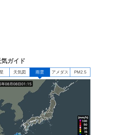
天気ガイド
星
天気図
雨雲
アメダス
PM2.5