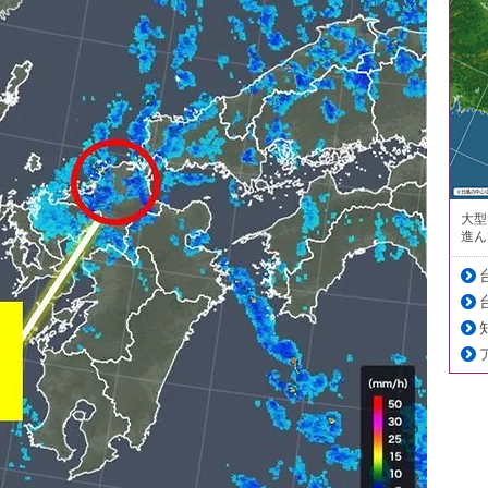
大型
進ん