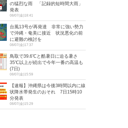
の猛烈な雨 「記録的短時間大雨」
発表
08/07(金)18:41
台風13号が再発達 非常に強い勢力
で沖縄・奄美に接近 状況悪化の前
に避難の検討を
08/07(金)17:37
鳥取で39.6℃と酷暑日に迫る暑さ
35℃以上が続出で今年一番の高温も
(7日)
08/07(金)15:59
【速報】沖縄県は今後3時間以内に線
状降水帯発生のおそれ 7日15時10
分発表
08/07(金)15:29