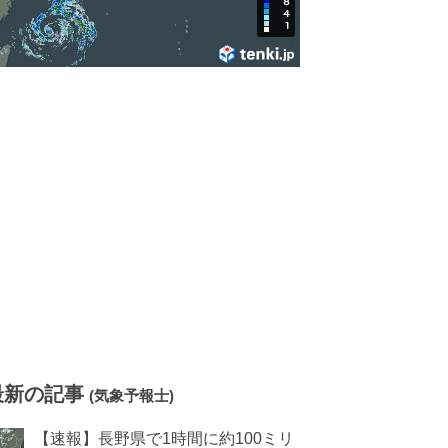
最新の記事
(気象予報士)
【速報】長野県で1時間に約100ミリ