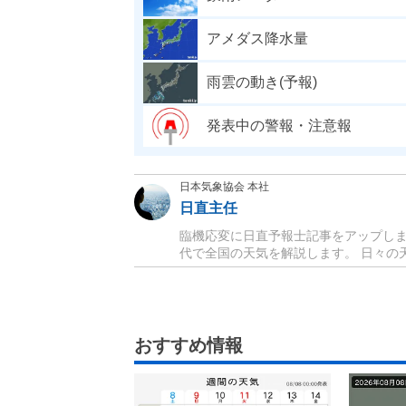
アメダス降水量
雨雲の動き(予報)
発表中の警報・注意報
日本気象協会 本社
日直主任
臨機応変に日直予報士記事をアップしま
代で全国の天気を解説します。 日々の天
おすすめ情報