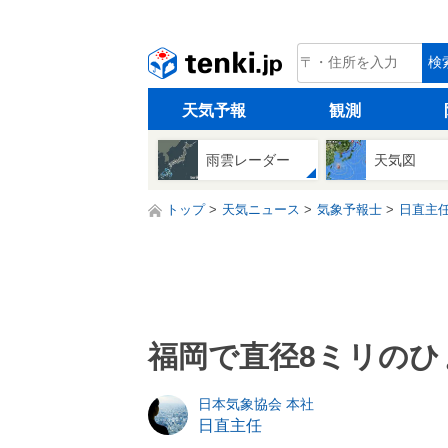
tenki.jp
検
天気予報
観測
雨雲レーダー
天気図
トップ
天気ニュース
気象予報士
日直主
福岡で直径8ミリのひ
日本気象協会 本社
日直主任