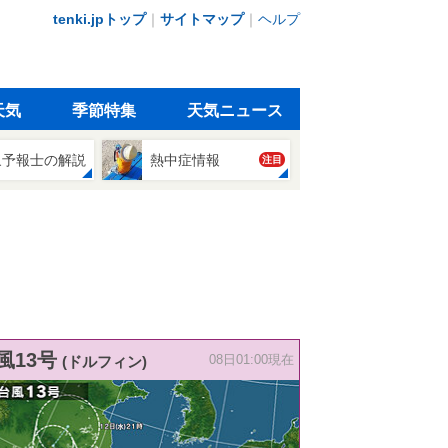
tenki.jpトップ
｜
サイトマップ
｜
ヘルプ
天気
季節特集
天気ニュース
象予報士の解説
熱中症情報
注目
風13号
(ドルフィン)
08日01:00現在