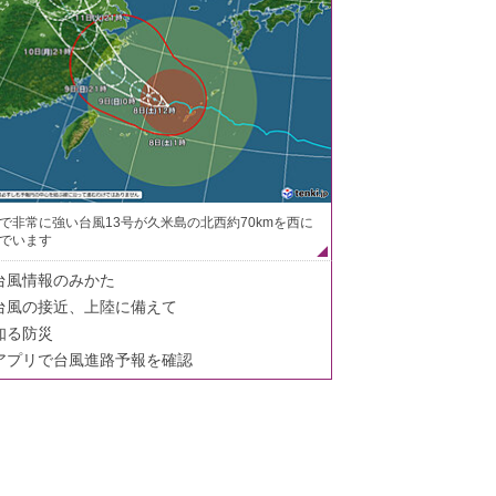
で非常に強い台風13号が久米島の北西約70kmを西に
でいます
台風情報のみかた
台風の接近、上陸に備えて
知る防災
アプリで台風進路予報を確認