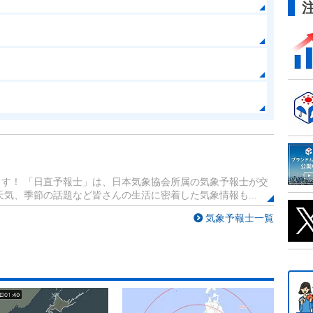
す！ 「日直予報士」は、日本気象協会所属の気象予報士が交
気、季節の話題など皆さんの生活に密着した気象情報も...
気象予報士一覧