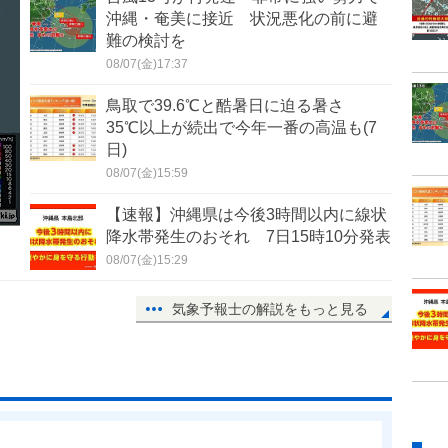
沖縄・奄美に接近 状況悪化の前に避
難の検討を
08/07(金)17:37
鳥取で39.6℃と酷暑日に迫る暑さ
35℃以上が続出で今年一番の高温も(7
日)
08/07(金)15:59
【速報】沖縄県は今後3時間以内に線状
降水帯発生のおそれ 7日15時10分発表
08/07(金)15:29
気象予報士の解説をもっと見る