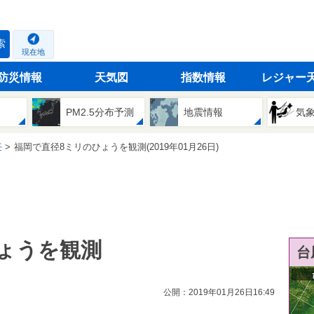
索
現在地
防災情報
天気図
指数情報
レジャー
PM2.5分布予測
地震情報
気
任
福岡で直径8ミリのひょうを観測(2019年01月26日)
ょうを観測
台
公開：2019年01月26日16:49