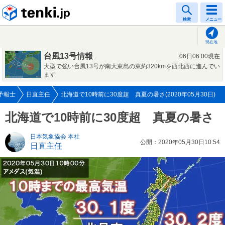
tenki.jp
検索
メニュー
現在地
台風13号情報
06日06:00現在
大型で強い台風13号が南大東島の東約320kmを西北西に進んでい
ます
予報士
日直主任
北海道で10時前に30度超 真夏の暑さ(2020年05月30日)
北海道で10時前に30度超 真夏の暑さ
日本気象協会 本社
公開：2020年05月30日10:54
日直主任