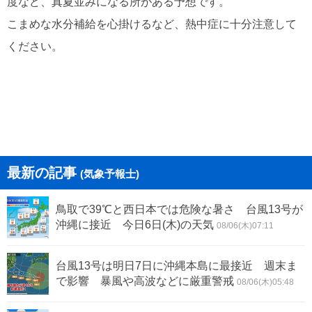
度など、真夏並みになる所がある予想です。
こまめな水分補給を心掛けるなど、熱中症に十分注意して
ください。
最新の記事
(気象予報士)
鳥取で39℃と西日本では危険な暑さ 台風13号が
沖縄に接近 今日6日(木)の天気
08/06(木)07:11
台風13号は明日7日に沖縄本島に最接近 週末ま
で影響 暴風や高波などに厳重警戒
08/06(木)05:48