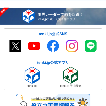
雨雲レーダーで雨を回避！
tenki.jp公式 天気予報アプリ
tenki.jp公式SNS
tenki.jp公式アプリ
tenki.jp
tenki.jp 登山天気