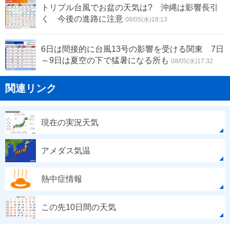
トリプル台風でお盆の天気は? 沖縄は影響長引
く 今後の進路に注意
08/05(水)18:13
6日は間接的に台風13号の影響を受ける関東 7日
～9日は夏空の下で猛暑になる所も
08/05(水)17:32
関連リンク
現在の実況天気
アメダス気温
熱中症情報
この先10日間の天気