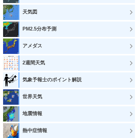
天気図
PM2.5分布予測
アメダス
2週間天気
気象予報士のポイント解説
世界天気
地震情報
熱中症情報