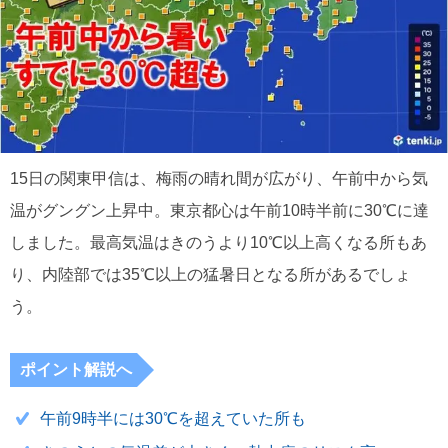
15日の関東甲信は、梅雨の晴れ間が広がり、午前中から気
温がグングン上昇中。東京都心は午前10時半前に30℃に達
しました。最高気温はきのうより10℃以上高くなる所もあ
り、内陸部では35℃以上の猛暑日となる所があるでしょ
う。
ポイント解説へ
午前9時半には30℃を超えていた所も