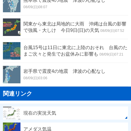
熊本県で震度4の地震 津波の心配なし
08/09(日)08:07
関東から東北は局地的に大雨 沖縄は台風の影響
で強風・大しけ 今日9日(日)の天気
08/09(日)07:52
台風15号は11日に東北に上陸のおそれ 台風のた
まご次々と発生でお盆休みに影響も
08/09(日)07:21
岩手県で震度4の地震 津波の心配なし
08/09(日)03:06
関連リンク
現在の実況天気
アメダス気温