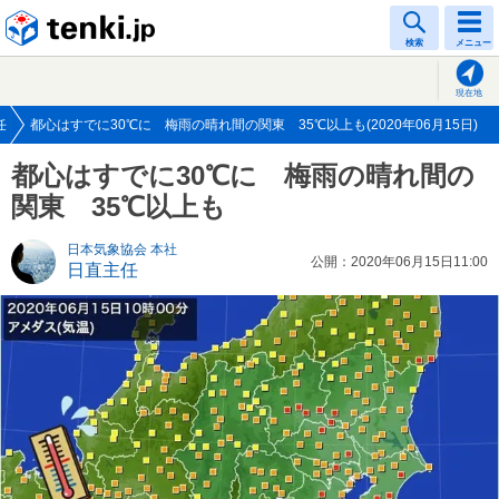
tenki.jp
検索
メニュー
現在地
任
都心はすでに30℃に 梅雨の晴れ間の関東 35℃以上も(2020年06月15日)
都心はすでに30℃に 梅雨の晴れ間の
関東 35℃以上も
日本気象協会 本社
公開：2020年06月15日11:00
日直主任