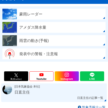
豪雨レーダー
アメダス降水量
雨雲の動き(予報)
発表中の警報・注意報
[日本気象協会 本社]
日直主任
日直主任の記事一覧
気象予報士一覧