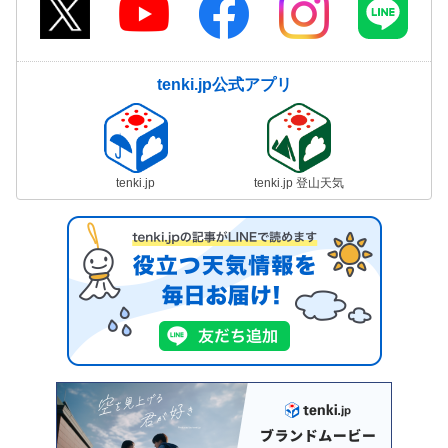
tenki.jp公式アプリ
tenki.jp
tenki.jp 登山天気