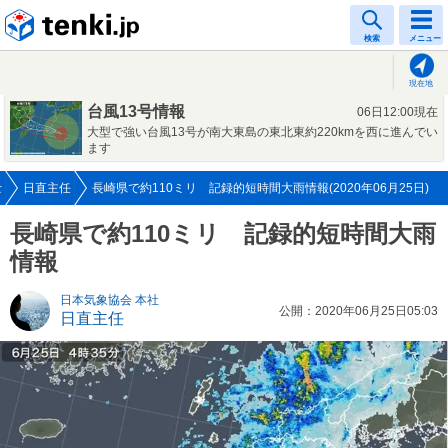
tenki.jp
検索
メニュー
現在地
台風13号情報
06日12:00現在
大型で強い台風13号が南大東島の東北東約220kmを西に進んでい
ます
士
日直主任
長崎県で約110ミリ 記録的短時間大雨情報(2020年06月25日)
長崎県で約110ミリ 記録的短時間大雨
情報
日本気象協会 本社
公開：2020年06月25日05:03
日直主任