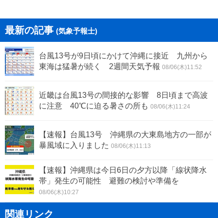
最新の記事
(気象予報士)
台風13号が9日頃にかけて沖縄に接近 九州から
東海は猛暑が続く 2週間天気予報
08/06(木)11:52
近畿は台風13号の間接的な影響 8日頃まで高波
に注意 40℃に迫る暑さの所も
08/06(木)11:24
【速報】台風13号 沖縄県の大東島地方の一部が
暴風域に入りました
08/06(木)11:13
【速報】沖縄県は今日6日の夕方以降「線状降水
帯」発生の可能性 避難の検討や準備を
08/06(木)10:27
関連リンク