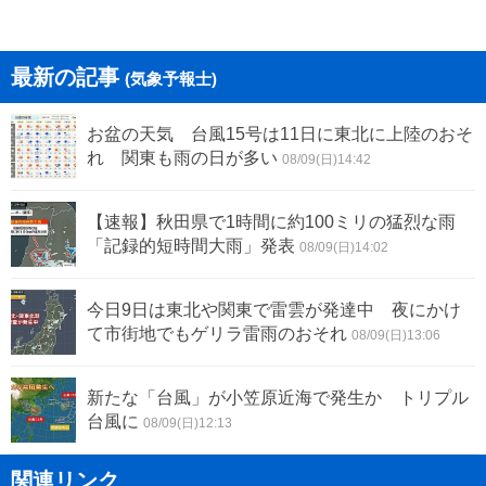
最新の記事
(気象予報士)
お盆の天気 台風15号は11日に東北に上陸のおそ
れ 関東も雨の日が多い
08/09(日)14:42
【速報】秋田県で1時間に約100ミリの猛烈な雨
「記録的短時間大雨」発表
08/09(日)14:02
今日9日は東北や関東で雷雲が発達中 夜にかけ
て市街地でもゲリラ雷雨のおそれ
08/09(日)13:06
新たな「台風」が小笠原近海で発生か トリプル
台風に
08/09(日)12:13
関連リンク