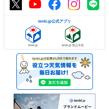
tenki.jp公式アプリ
tenki.jp
tenki.jp 登山天気