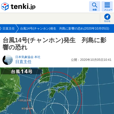
tenki.jp
検索
メニュー
現在地
日直主任
台風14号(チャンホン)発生 列島に影響の恐れ(2020年10月05日)
台風14号(チャンホン)発生 列島に影
響の恐れ
日本気象協会 本社
公開：2020年10月05日10:41
日直主任