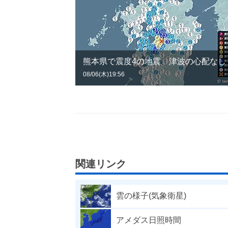
熊本県で震度4の地震 津波の心配なし
08/06(木)19:56
関連リンク
雲の様子(気象衛星)
アメダス日照時間