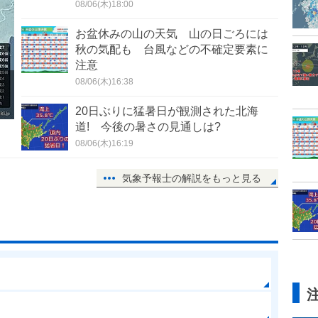
08/06(木)18:00
お盆休みの山の天気 山の日ごろには
秋の気配も 台風などの不確定要素に
注意
08/06(木)16:38
20日ぶりに猛暑日が観測された北海
道! 今後の暑さの見通しは?
08/06(木)16:19
気象予報士の解説をもっと見る