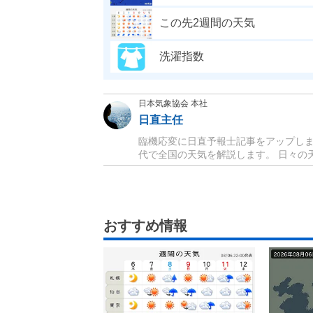
この先2週間の天気
洗濯指数
日本気象協会 本社
日直主任
臨機応変に日直予報士記事をアップしま
代で全国の天気を解説します。 日々の天
おすすめ情報