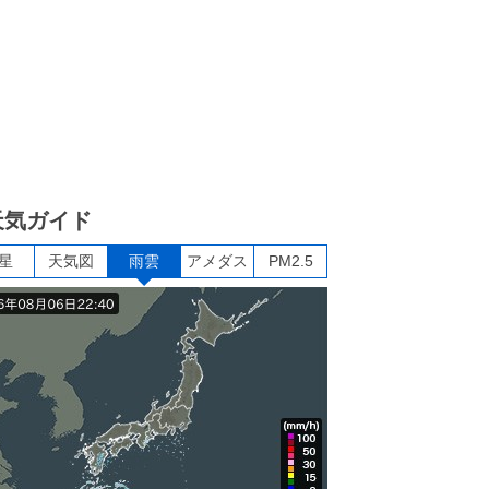
天気ガイド
星
天気図
雨雲
アメダス
PM2.5