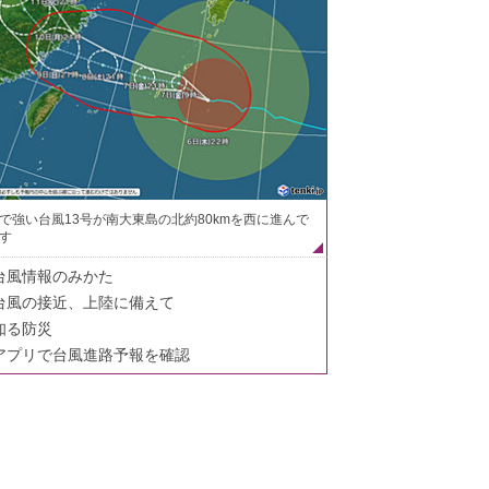
で強い台風13号が南大東島の北約80kmを西に進んで
す
台風情報のみかた
台風の接近、上陸に備えて
知る防災
アプリで台風進路予報を確認