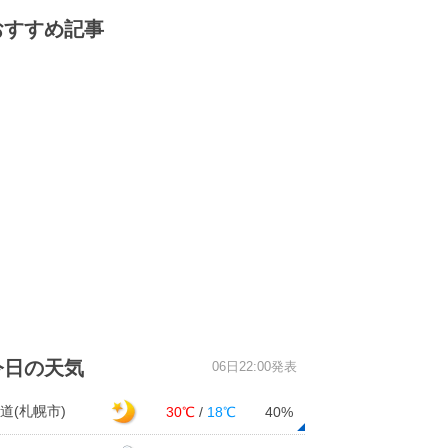
おすすめ記事
今日の天気
06日22:00発表
道(札幌市)
30℃
/
18℃
40%