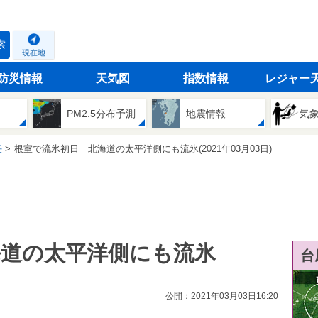
索
現在地
防災情報
天気図
指数情報
レジャー
PM2.5分布予測
地震情報
気
任
根室で流氷初日 北海道の太平洋側にも流氷(2021年03月03日)
海道の太平洋側にも流氷
台
公開：2021年03月03日16:20