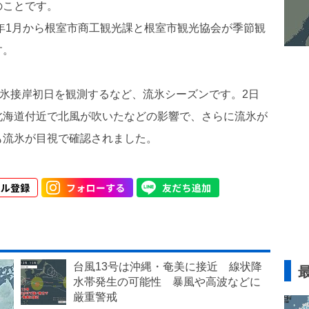
のことです。
1年1月から根室市商工観光課と根室市観光協会が季節観
す。
流氷接岸初日を観測するなど、流氷シーズンです。2日
北海道付近で北風が吹いたなどの影響で、さらに流氷が
も流氷が目視で確認されました。
台風13号は沖縄・奄美に接近 線状降
水帯発生の可能性 暴風や高波などに
厳重警戒