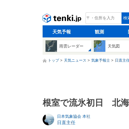
tenki.jp
検
天気予報
観測
雨雲レーダー
天気図
トップ
天気ニュース
気象予報士
日直主
根室で流氷初日 北
日本気象協会 本社
日直主任