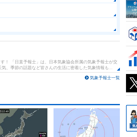
す！ 「日直予報士」は、日本気象協会所属の気象予報士が交
気、季節の話題など皆さんの生活に密着した気象情報も...
気象予報士一覧