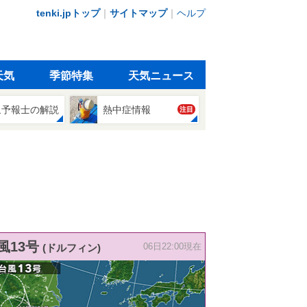
tenki.jpトップ
｜
サイトマップ
｜
ヘルプ
天気
季節特集
天気ニュース
象予報士の解説
熱中症情報
注目
風13号
(ドルフィン)
06日22:00現在