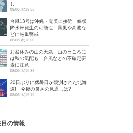
し
08/06(木)19:56
台風13号は沖縄・奄美に接近 線状
降水帯発生の可能性 暴風や高波な
どに厳重警戒
08/06(木)18:00
お盆休みの山の天気 山の日ごろに
は秋の気配も 台風などの不確定要
素に注意
08/06(木)16:38
20日ぶりに猛暑日が観測された北海
道! 今後の暑さの見通しは?
08/06(木)16:19
注目の情報