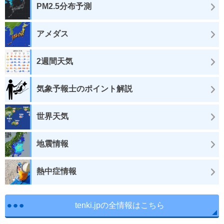
PM2.5分布予測
アメダス
2週間天気
気象予報士のポイント解説
世界天気
地震情報
熱中症情報
tenki.jpの全情報はこちら