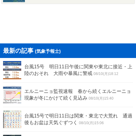
最新の記事
(気象予報士)
台風15号 明日11日午後に関東や東北に接近・上
陸のおそれ 大雨や暴風に警戒
08/10(月)18:12
エルニーニョ監視速報 春から続くエルニーニョ
現象が冬にかけて続く見込み
08/10(月)15:40
台風15号で明日11日は関東・東北で大荒れ 通過
後もお盆は天気ぐずつく
08/10(月)15:06