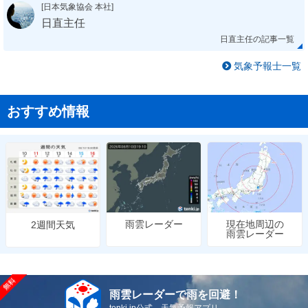
[日本気象協会 本社]
日直主任
日直主任の記事一覧
気象予報士一覧
おすすめ情報
雨雲レーダー
現在地周辺の
2週間天気
雨雲レーダー
雨雲レーダーで雨を回避！
tenki.jp公式 天気予報アプリ