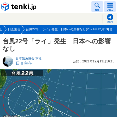
tenki.jp
検索
メニュー
現在地
士
日直主任
台風22号「ライ」発生 日本への影響なし(2021年12月13日)
台風22号「ライ」発生 日本への影響
なし
日本気象協会 本社
公開：2021年12月13日16:15
日直主任