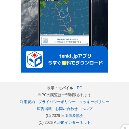
表示：
モバイル
｜
PC
※PCの閲覧は一部制限されます
利用規約
-
プライバシーポリシー
-
クッキーポリシー
広告掲載
-
お問い合わせ
-
ヘルプ
(C) 2026
日本気象協会
(C) 2026
ALiNKインターネット
×