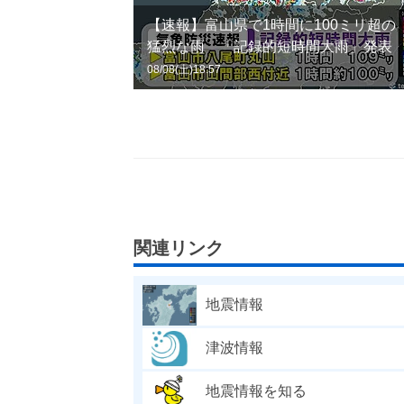
【速報】富山県で1時間に100ミリ超の
猛烈な雨 「記録的短時間大雨」発表
08/08(土)18:57
関連リンク
地震情報
津波情報
地震情報を知る