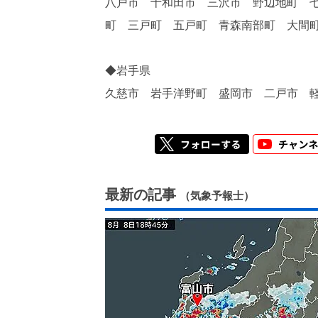
八戸市 十和田市 三沢市 野辺地町 
町 三戸町 五戸町 青森南部町 大間
◆岩手県
久慈市 岩手洋野町 盛岡市 二戸市 
最新の記事
（気象予報士）