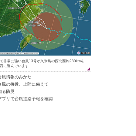
で非常に強い台風13号が久米島の西北西約280kmを
西に進んでいます
台風情報のみかた
台風の接近、上陸に備えて
知る防災
アプリで台風進路予報を確認