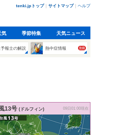
tenki.jpトップ
｜
サイトマップ
｜
ヘルプ
天気
季節特集
天気ニュース
象予報士の解説
熱中症情報
注目
風13号
(ドルフィン)
09日01:00現在