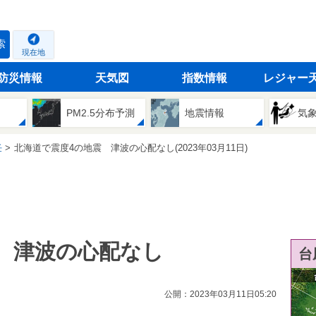
索
現在地
防災情報
天気図
指数情報
レジャー
PM2.5分布予測
地震情報
気
任
北海道で震度4の地震 津波の心配なし(2023年03月11日)
 津波の心配なし
台
公開：2023年03月11日05:20