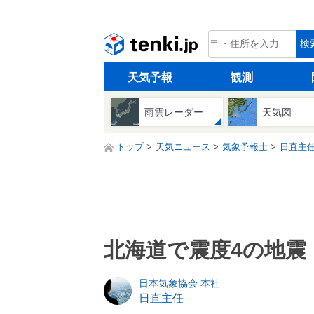
tenki.jp
検
天気予報
観測
雨雲レーダー
天気図
トップ
天気ニュース
気象予報士
日直主
北海道で震度4の地震
日本気象協会 本社
日直主任