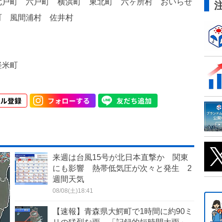
七戸町 六戸町 横浜町 東北町 六ヶ所村 おいらせ
町 風間浦村 佐井村
軽米町
来週は台風15号が北日本直撃か 関東
にも影響 熱帯低気圧が次々と発生 2
週間天気
08/08(土)18:41
【速報】青森県大鰐町で1時間に約90ミ