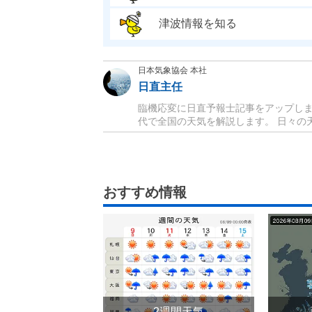
津波情報を知る
日本気象協会 本社
日直主任
臨機応変に日直予報士記事をアップしま
代で全国の天気を解説します。 日々の天
おすすめ情報
2週間天気