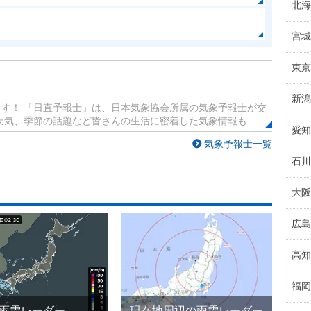
北海
宮城
東京
新潟
す！ 「日直予報士」は、日本気象協会所属の気象予報士が交
気、季節の話題など皆さんの生活に密着した気象情報も...
愛知
気象予報士一覧
石川
大阪
広島
高知
福岡
雨雲レーダー
現在地周辺の雨雲レーダー