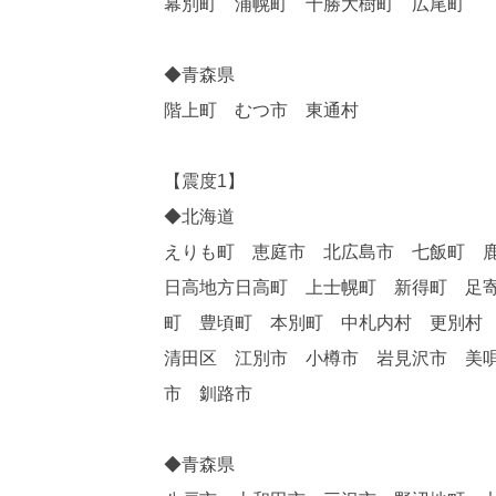
幕別町 浦幌町 十勝大樹町 広尾町
◆青森県
階上町 むつ市 東通村
【震度1】
◆北海道
えりも町 恵庭市 北広島市 七飯町 
日高地方日高町 上士幌町 新得町 足
町 豊頃町 本別町 中札内村 更別村
清田区 江別市 小樽市 岩見沢市 美
市 釧路市
◆青森県