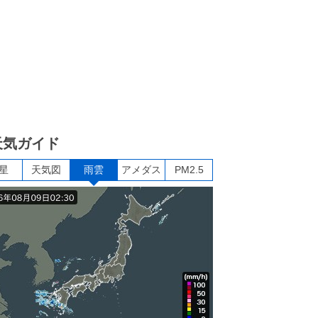
天気ガイド
星
天気図
雨雲
アメダス
PM2.5