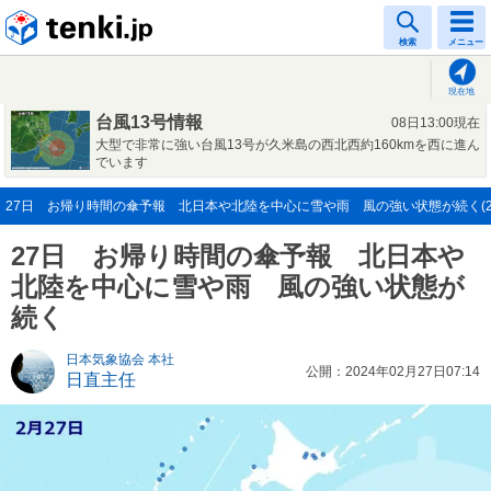
tenki.jp
検索
メニュー
現在地
台風13号情報
08日13:00現在
大型で非常に強い台風13号が久米島の西北西約160kmを西に進ん
でいます
27日 お帰り時間の傘予報 北日本や北陸を中心に雪や雨 風の強い状態が続く(202
27日 お帰り時間の傘予報 北日本や
北陸を中心に雪や雨 風の強い状態が
続く
日本気象協会 本社
公開：2024年02月27日07:14
日直主任