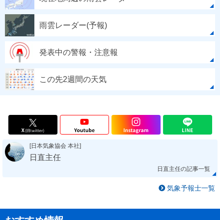
雨雲レーダー(予報)
発表中の警報・注意報
この先2週間の天気
[日本気象協会 本社]
日直主任
日直主任の記事一覧
気象予報士一覧