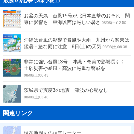
最新の記事
(気象予報士)
お盆の天気 台風15号が北日本直撃のおそれ 関
東に影響も 東海以西は厳しい暑さ
08/08(土)12:50
沖縄は台風の影響で暴風や大雨 九州から関東は
猛暑・急な雨に注意 8日(土)の天気
08/08(土)08:38
非常に強い台風13号 沖縄・奄美で影響長引く
土砂災害や暴風・高波に厳重な警戒を
08/08(土)06:43
茨城県で震度3の地震 津波の心配なし
08/08(土)03:48
関連リンク
現在地周辺の雨雲レーダー