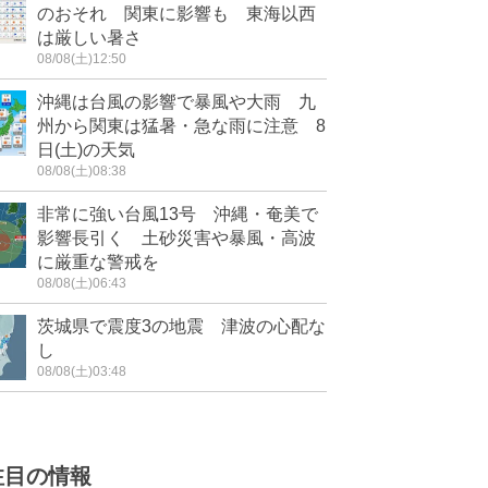
のおそれ 関東に影響も 東海以西
は厳しい暑さ
08/08(土)12:50
沖縄は台風の影響で暴風や大雨 九
州から関東は猛暑・急な雨に注意 8
日(土)の天気
08/08(土)08:38
非常に強い台風13号 沖縄・奄美で
影響長引く 土砂災害や暴風・高波
に厳重な警戒を
08/08(土)06:43
茨城県で震度3の地震 津波の心配な
し
08/08(土)03:48
注目の情報