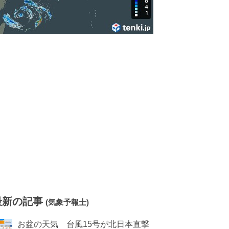
最新の記事
(気象予報士)
お盆の天気 台風15号が北日本直撃