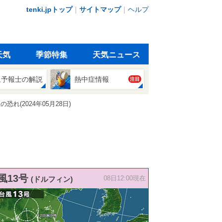
tenki.jpトップ
｜
サイトマップ
｜
ヘルプ
天気
季節特集
天気ニュース
象予報士の解説
熱中症情報
注目
(2024年05月28日)
風13号
(ドルフィン)
08日12:00現在