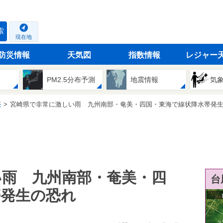
索
現在地
防災情報
天気図
指数情報
レジャー
PM2.5分布予測
地震情報
気
任
宮崎県で非常に激しい雨 九州南部・奄美・四国・東海で線状降水帯発生の恐れ
い雨 九州南部・奄美・四
台
帯発生の恐れ