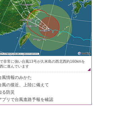
で非常に強い台風13号が久米島の西北西約160kmを
西に進んでいます
台風情報のみかた
台風の接近、上陸に備えて
知る防災
アプリで台風進路予報を確認