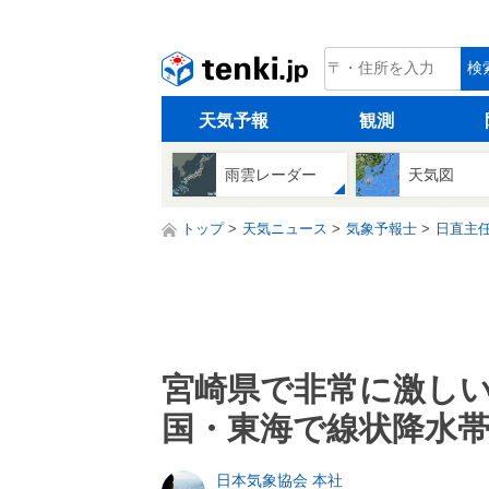
tenki.jp
検
天気予報
観測
雨雲レーダー
天気図
トップ
天気ニュース
気象予報士
日直主
宮崎県で非常に激し
国・東海で線状降水
日本気象協会 本社