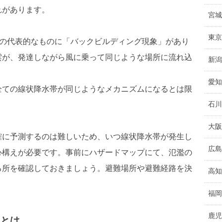
れがあります。
宮城
東京
)の代表的なものに「バックビルディング現象」があり
雲が、発達しながら風に乗って同じような場所に流れ込
新潟
。
愛知
全ての線状降水帯が同じようなメカニズムになるとは限
石川
大阪
確に予測するのは難しいため、いつ線状降水帯が発生し
広島
心構えが必要です。事前にハザードマップにて、氾濫の
る所を確認しておきましょう。避難場所や避難経路を決
高知
福岡
鹿児
とは