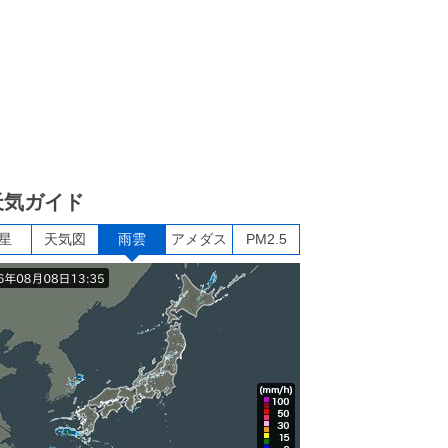
天気ガイド
星
天気図
雨雲
アメダス
PM2.5