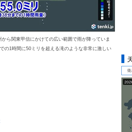
州から関東甲信にかけての広い範囲で雨が降っていま
までの1時間に50ミリを超える滝のような非常に激しい
衛
は