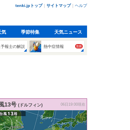
tenki.jpトップ
｜
サイトマップ
｜
ヘルプ
天気
季節特集
天気ニュース
象予報士の解説
熱中症情報
注目
風13号
(ドルフィン)
06日19:00現在