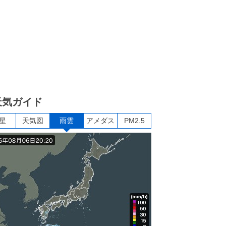
天気ガイド
星
天気図
雨雲
アメダス
PM2.5