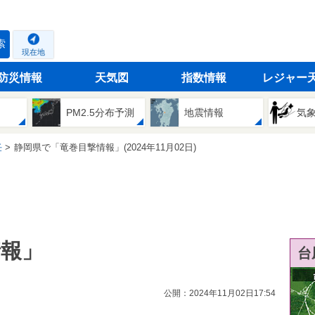
索
現在地
防災情報
天気図
指数情報
レジャー
PM2.5分布予測
地震情報
気
任
静岡県で「竜巻目撃情報」(2024年11月02日)
情報」
台
公開：2024年11月02日17:54