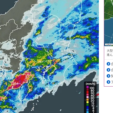
大型
進ん