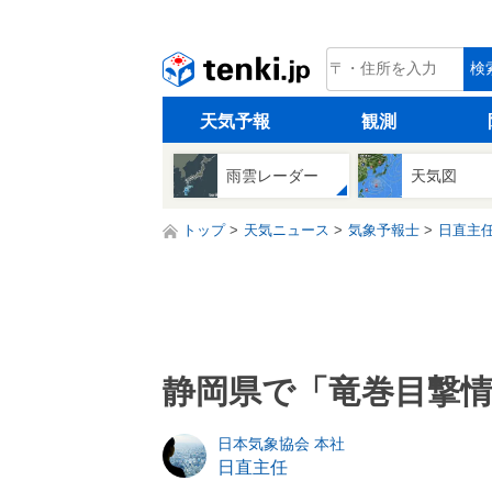
tenki.jp
検
天気予報
観測
雨雲レーダー
天気図
トップ
天気ニュース
気象予報士
日直主
静岡県で「竜巻目撃
日本気象協会 本社
日直主任