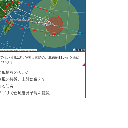
で強い台風13号が南大東島の北北東約110kmを西に
でいます
台風情報のみかた
台風の接近、上陸に備えて
知る防災
アプリで台風進路予報を確認