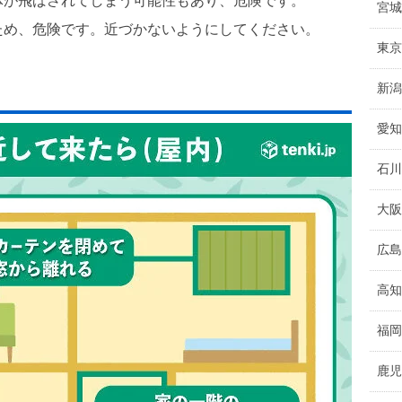
体が飛ばされてしまう可能性もあり、危険です。
宮城
ため、危険です。近づかないようにしてください。
東京
新潟
愛知
石川
大阪
広島
高知
福岡
鹿児