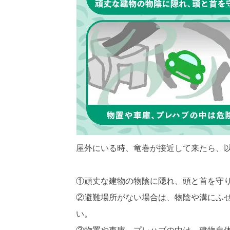
屋外にいる時、竜巻が接近して来たら、
①頑丈な建物の物陰に隠れ、頭と首を守
②避難場所がない場合は、物陰や溝にふ
い。