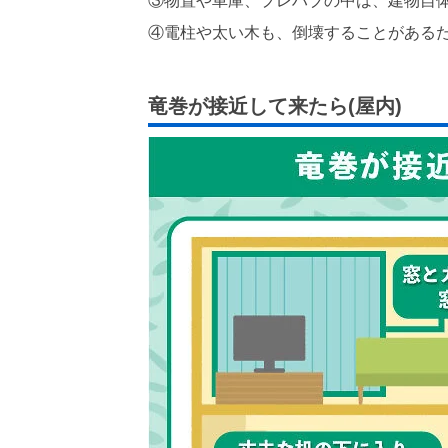
③物置や車庫、プレハブの中は、建物自
④電柱や太い木も、倒壊することがある
竜巻が接近して来たら(屋内)