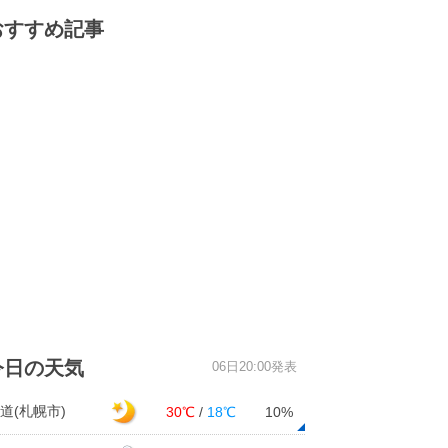
おすすめ記事
今日の天気
06日20:00発表
道(札幌市)
30℃
/
18℃
10%