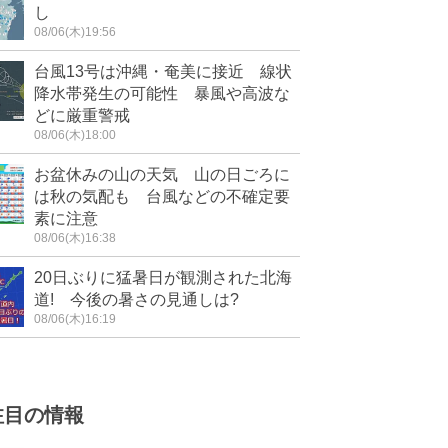
し
08/06(木)19:56
台風13号は沖縄・奄美に接近 線状
降水帯発生の可能性 暴風や高波な
どに厳重警戒
08/06(木)18:00
お盆休みの山の天気 山の日ごろに
は秋の気配も 台風などの不確定要
素に注意
08/06(木)16:38
20日ぶりに猛暑日が観測された北海
道! 今後の暑さの見通しは?
08/06(木)16:19
注目の情報