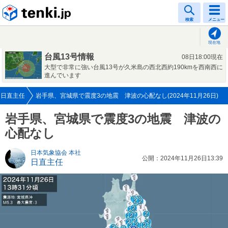
tenki.jp
検索
メニュー
現在地
台風13号情報
08日18:00現在
大型で非常に強い台風13号が久米島の西北西約190kmを西南西に
進んでいます
日直主任
岩手県、宮城県で震度3の地震 津波の心配なし(2024年11月26日)
岩手県、宮城県で震度3の地震 津波の
心配なし
日本気象協会 本社
公開：2024年11月26日13:39
日直主任