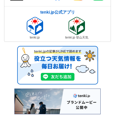
tenki.jp公式アプリ
tenki.jp
tenki.jp 登山天気