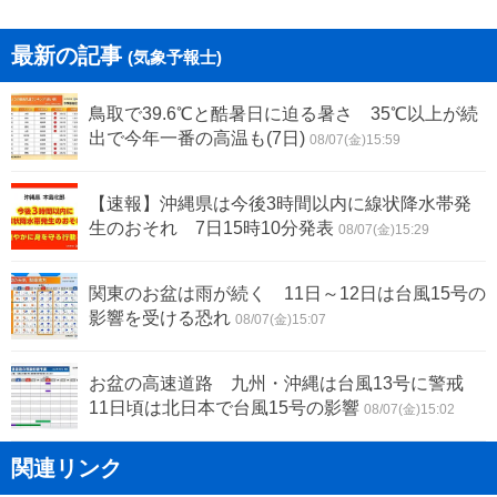
最新の記事
(気象予報士)
鳥取で39.6℃と酷暑日に迫る暑さ 35℃以上が続
出で今年一番の高温も(7日)
08/07(金)15:59
【速報】沖縄県は今後3時間以内に線状降水帯発
生のおそれ 7日15時10分発表
08/07(金)15:29
関東のお盆は雨が続く 11日～12日は台風15号の
影響を受ける恐れ
08/07(金)15:07
お盆の高速道路 九州・沖縄は台風13号に警戒
11日頃は北日本で台風15号の影響
08/07(金)15:02
関連リンク