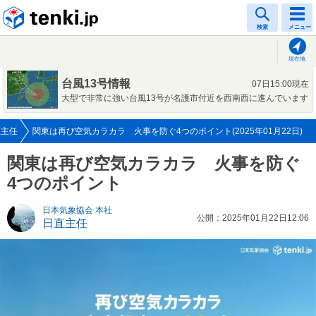
tenki.jp
検索
メニュー
現在地
台風13号情報
07日15:00現在
大型で非常に強い台風13号が名護市付近を西南西に進んでいます
直主任
関東は再び空気カラカラ 火事を防ぐ4つのポイント(2025年01月22日)
関東は再び空気カラカラ 火事を防ぐ
4つのポイント
日本気象協会 本社
公開：2025年01月22日12:06
日直主任