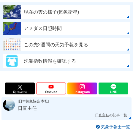
現在の雲の様子(気象衛星)
アメダス日照時間
この先2週間の天気予報を見る
洗濯指数情報を確認する
[日本気象協会 本社]
日直主任
日直主任の記事一覧
気象予報士一覧