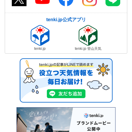
tenki.jp公式アプリ
tenki.jp
tenki.jp 登山天気