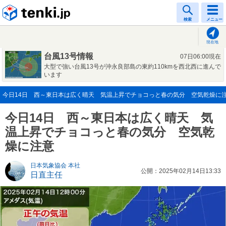
tenki.jp
検索
メニュー
現在地
台風13号情報
07日06:00現在
大型で強い台風13号が沖永良部島の東約110kmを西北西に進んで
います
今日14日 西～東日本は広く晴天 気温上昇でチョコっと春の気分 空気乾燥に注意(2
今日14日 西～東日本は広く晴天 気
温上昇でチョコっと春の気分 空気乾
燥に注意
日本気象協会 本社
公開：2025年02月14日13:33
日直主任