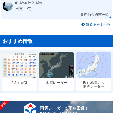
[日本気象協会 本社]
日直主任
日直主任の記事一覧
気象予報士一覧
おすすめ情報
雨雲レーダー
現在地周辺の
2週間天気
雨雲レーダー
雨雲レーダーで雨を回避！