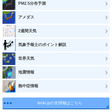
PM2.5分布予測
アメダス
2週間天気
気象予報士のポイント解説
世界天気
地震情報
熱中症情報
tenki.jpの全情報はこちら