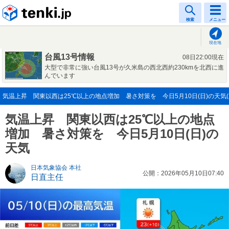
tenki.jp
検索
メニュー
現在地
台風13号情報
08日22:00現在
大型で非常に強い台風13号が久米島の西北西約230kmを北西に進
んでいます
気温上昇 関東以西は25℃以上の地点増加 暑さ対策を 今日5月10日(日)の天気(20
気温上昇 関東以西は25℃以上の地点
増加 暑さ対策を 今日5月10日(日)の
天気
日本気象協会 本社
公開：2026年05月10日07:40
日直主任