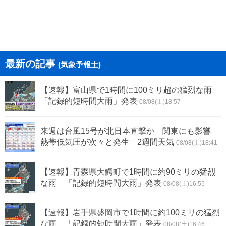
最新の記事
(気象予報士)
【速報】富山県で1時間に100ミリ超の猛烈な雨
「記録的短時間大雨」発表
08/08(土)18:57
来週は台風15号が北日本直撃か 関東にも影響
熱帯低気圧が次々と発生 2週間天気
08/08(土)18:41
【速報】青森県大鰐町で1時間に約90ミリの猛烈
な雨 「記録的短時間大雨」発表
08/08(土)16:55
【速報】岩手県盛岡市で1時間に約100ミリの猛烈
な雨 「記録的短時間大雨」発表
08/08(土)16:46