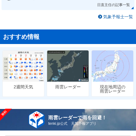
日直主任の記事一覧
気象予報士一覧
おすすめ情報
雨雲レーダー
現在地周辺の
2週間天気
雨雲レーダー
雨雲レーダーで雨を回避！
tenki.jp公式 天気予報アプリ