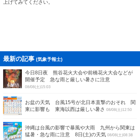
上げてみてください。
最新の記事
(気象予報士)
今日8日夜 熊谷花火大会や前橋花火大会などが
開催予定 急な雨と厳しい暑さに注意
08/08(土)15:03
お盆の天気 台風15号が北日本直撃のおそれ 関
東に影響も 東海以西は厳しい暑さ
08/08(土)12:50
沖縄は台風の影響で暴風や大雨 九州から関東は
猛暑・急な雨に注意 8日(土)の天気
08/08(土)08:38