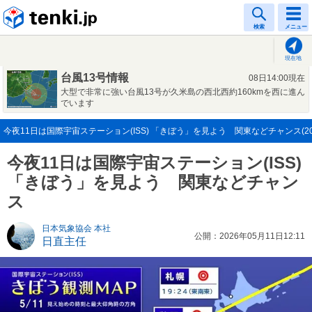
tenki.jp
検索
メニュー
現在地
台風13号情報
08日14:00現在
大型で非常に強い台風13号が久米島の西北西約160kmを西に進ん
でいます
今夜11日は国際宇宙ステーション(ISS) 「きぼう」を見よう 関東などチャンス(202
今夜11日は国際宇宙ステーション(ISS)
「きぼう」を見よう 関東などチャン
ス
日本気象協会 本社
公開：2026年05月11日12:11
日直主任