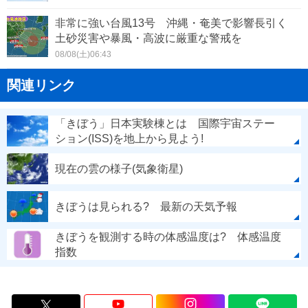
非常に強い台風13号 沖縄・奄美で影響長引く
土砂災害や暴風・高波に厳重な警戒を
08/08(土)06:43
関連リンク
「きぼう」日本実験棟とは 国際宇宙ステー
ション(ISS)を地上から見よう!
現在の雲の様子(気象衛星)
きぼうは見られる? 最新の天気予報
きぼうを観測する時の体感温度は? 体感温度
指数