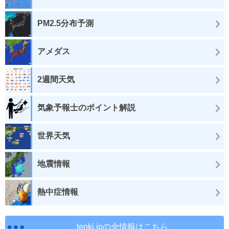
PM2.5分布予測
アメダス
2週間天気
気象予報士のポイント解説
世界天気
地震情報
熱中症情報
tenki.jpの全情報はこちら