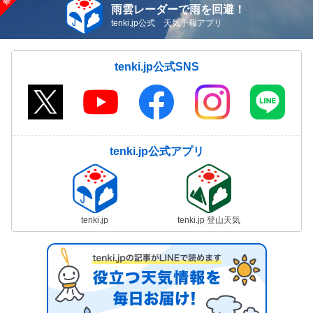
雨雲レーダーで雨を回避！
tenki.jp公式 天気予報アプリ
tenki.jp公式SNS
tenki.jp公式アプリ
tenki.jp
tenki.jp 登山天気