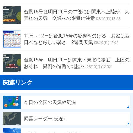
台風15号は明日11日の午後には関東へ上陸か 大
荒れの天気 交通への影響に注意
08/10(月)13:28
11日～12日は台風15号の影響を受ける お盆は西
日本など厳しい暑さ 2週間天気
08/10(月)12:02
台風15号 明日11日は関東・東北に接近・上陸の
おそれ 異例の進路で北陸へ
08/10(月)12:02
関連リンク
今日の全国の天気や気温
雨雲レーダー(実況)