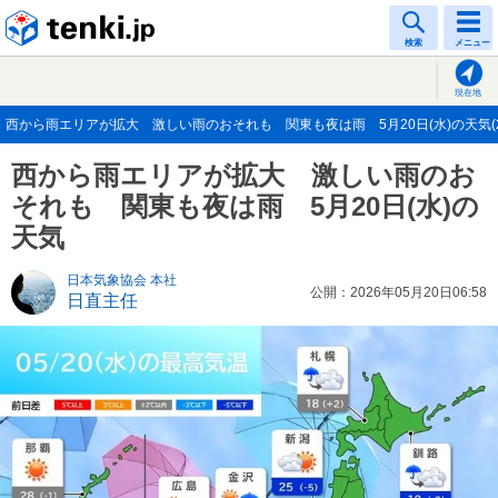
tenki.jp
検索
メニュー
現在地
西から雨エリアが拡大 激しい雨のおそれも 関東も夜は雨 5月20日(水)の天気(20
西から雨エリアが拡大 激しい雨のお
それも 関東も夜は雨 5月20日(水)の
天気
日本気象協会 本社
公開：2026年05月20日06:58
日直主任