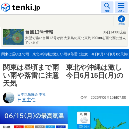
tenki.jp
検索
メニュー
現在地
台風13号情報
06日14:00現在
大型で強い台風13号が南大東島の東北東約190kmを西北西に進ん
でいます
関東は昼頃まで雨 東北や沖縄は激しい雨や落雷に注意 今日6月15日(月)の天気(20
関東は昼頃まで雨 東北や沖縄は激し
い雨や落雷に注意 今日6月15日(月)の
天気
日本気象協会 本社
公開：2026年06月15日07:00
日直主任