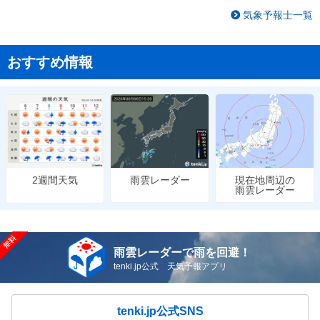
気象予報士一覧
おすすめ情報
雨雲レーダー
現在地周辺の
2週間天気
雨雲レーダー
雨雲レーダーで雨を回避！
tenki.jp公式 天気予報アプリ
tenki.jp公式SNS