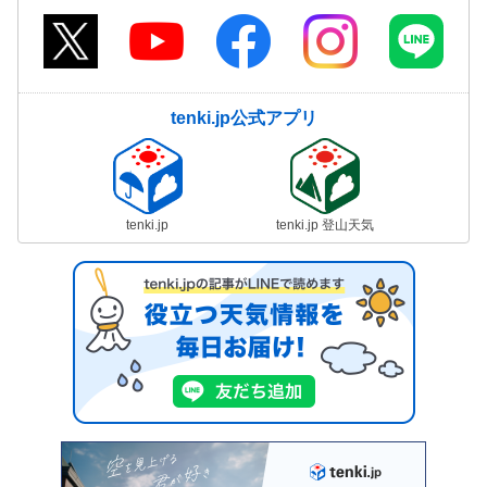
tenki.jp公式アプリ
tenki.jp
tenki.jp 登山天気