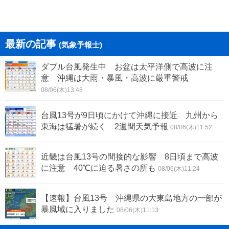
最新の記事
(気象予報士)
ダブル台風発生中 お盆は太平洋側で高波に注
意 沖縄は大雨・暴風・高波に厳重警戒
08/06(木)13:48
台風13号が9日頃にかけて沖縄に接近 九州から
東海は猛暑が続く 2週間天気予報
08/06(木)11:52
近畿は台風13号の間接的な影響 8日頃まで高波
に注意 40℃に迫る暑さの所も
08/06(木)11:24
【速報】台風13号 沖縄県の大東島地方の一部が
暴風域に入りました
08/06(木)11:13