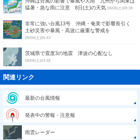
沖縄は台風の影響で暴風や大雨 九州から関東は
猛暑・急な雨に注意 8日(土)の天気
08/08(土)08:38
非常に強い台風13号 沖縄・奄美で影響長引く
土砂災害や暴風・高波に厳重な警戒を
08/08(土)06:43
茨城県で震度3の地震 津波の心配なし
08/08(土)03:48
関連リンク
最新の台風情報
発表中の警報・注意報
雨雲レーダー