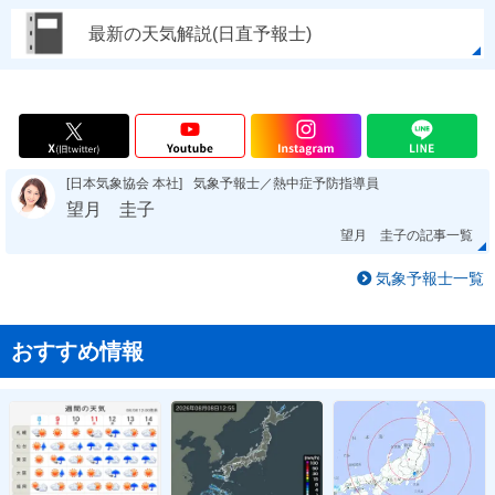
最新の天気解説(日直予報士)
[日本気象協会 本社]
気象予報士／熱中症予防指導員
望月 圭子
望月 圭子の記事一覧
気象予報士一覧
おすすめ情報