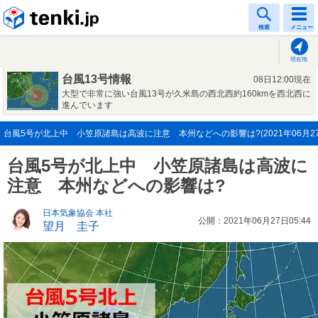
tenki.jp
検索
メニュー
現在地
台風13号情報
08日12:00現在
大型で非常に強い台風13号が久米島の西北西約160kmを西北西に
進んでいます
台風5号が北上中 小笠原諸島は高波に注意 本州などへの影響は?(2021年06月27
台風5号が北上中 小笠原諸島は高波に
注意 本州などへの影響は?
日本気象協会 本社
公開：2021年06月27日05:44
望月 圭子