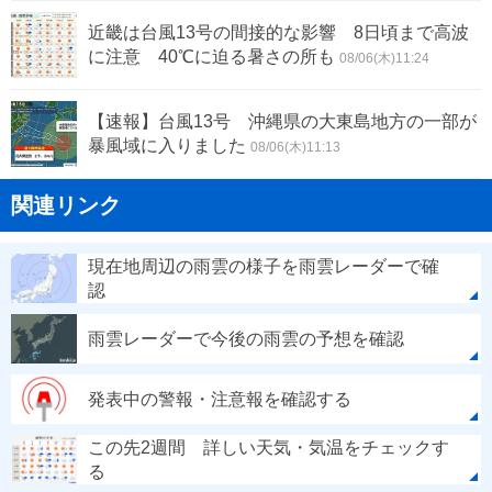
近畿は台風13号の間接的な影響 8日頃まで高波
に注意 40℃に迫る暑さの所も
08/06(木)11:24
【速報】台風13号 沖縄県の大東島地方の一部が
暴風域に入りました
08/06(木)11:13
関連リンク
現在地周辺の雨雲の様子を雨雲レーダーで確
認
雨雲レーダーで今後の雨雲の予想を確認
発表中の警報・注意報を確認する
この先2週間 詳しい天気・気温をチェックす
る