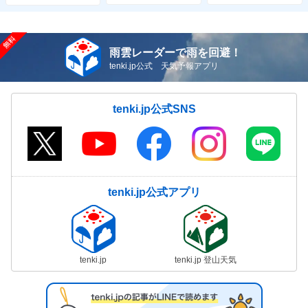
雨雲レーダーで雨を回避！
tenki.jp公式 天気予報アプリ
tenki.jp公式SNS
tenki.jp公式アプリ
tenki.jp
tenki.jp 登山天気