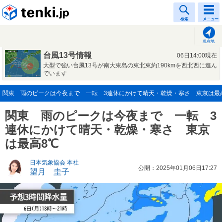
tenki.jp
検索
メニュー
現在地
台風13号情報
06日14:00現在
大型で強い台風13号が南大東島の東北東約190kmを西北西に進ん
でいます
関東 雨のピークは今夜まで 一転 3連休にかけて晴天・乾燥・寒さ 東京は最高8℃(
関東 雨のピークは今夜まで 一転 3
連休にかけて晴天・乾燥・寒さ 東京
は最高8℃
日本気象協会 本社
公開：2025年01月06日17:27
望月 圭子