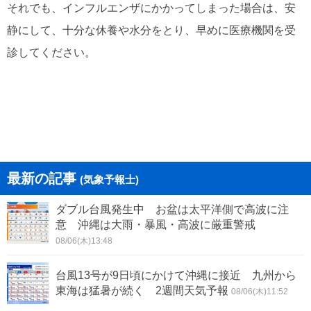
それでも、インフルエンザにかかってしまった場合は、安
静にして、十分な休養や水分をとり、早めに医療機関を受
診してください。
最新の記事
(気象予報士)
ダブル台風発生中 お盆は太平洋側で高波に注
意 沖縄は大雨・暴風・高波に厳重警戒
08/06(木)13:48
台風13号が9日頃にかけて沖縄に接近 九州から
東海は猛暑が続く 2週間天気予報
08/06(木)11:52