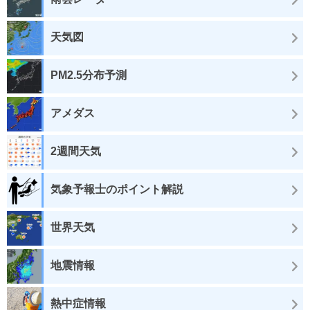
天気図
PM2.5分布予測
アメダス
2週間天気
気象予報士のポイント解説
世界天気
地震情報
熱中症情報