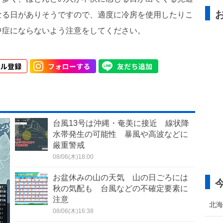
なる日がありそうですので、適度に冷房を使用したりこ
中症にならないよう注意をしてください。
台風13号は沖縄・奄美に接近 線状降
水帯発生の可能性 暴風や高波などに
厳重警戒
08/06(木)18:00
お盆休みの山の天気 山の日ごろには
秋の気配も 台風などの不確定要素に
注意
北海
08/06(木)16:38