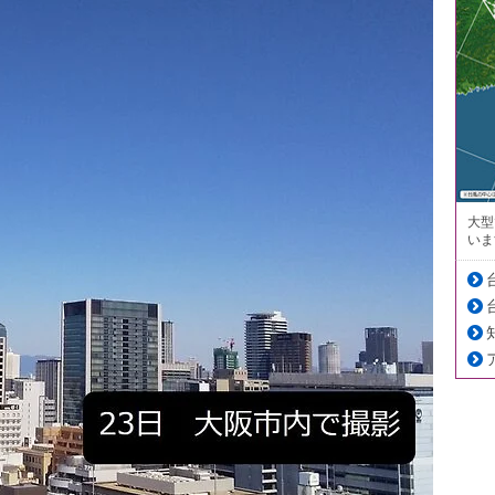
大型
いま