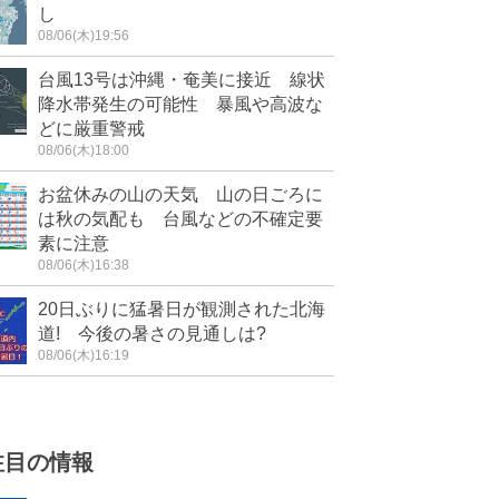
し
08/06(木)19:56
台風13号は沖縄・奄美に接近 線状
降水帯発生の可能性 暴風や高波な
どに厳重警戒
08/06(木)18:00
お盆休みの山の天気 山の日ごろに
は秋の気配も 台風などの不確定要
素に注意
08/06(木)16:38
20日ぶりに猛暑日が観測された北海
道! 今後の暑さの見通しは?
08/06(木)16:19
注目の情報