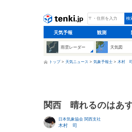
tenki.jp
検
天気予報
観測
雨雲レーダー
天気図
トップ
天気ニュース
気象予報士
木村 
関西 晴れるのはあす
日本気象協会 関西支社
木村 司