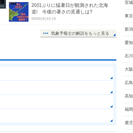
宮城
20日ぶりに猛暑日が観測された北海
道! 今後の暑さの見通しは?
東京
08/06(木)16:19
新潟
気象予報士の解説をもっと見る
愛知
石川
大阪
広島
高知
福岡
鹿児