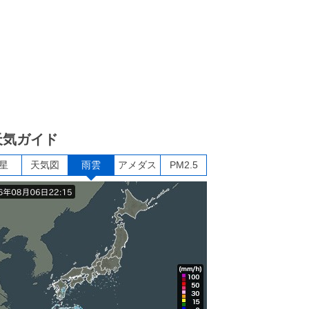
天気ガイド
星
天気図
雨雲
アメダス
PM2.5