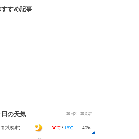
おすすめ記事
今日の天気
06日22:00発表
道(札幌市)
30℃
/
18℃
40%