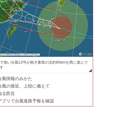
で強い台風13号が南大東島の北約80kmを西に進んで
す
台風情報のみかた
台風の接近、上陸に備えて
知る防災
アプリで台風進路予報を確認