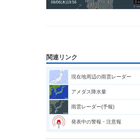
08/06(木)19:56
関連リンク
現在地周辺の雨雲レーダー
アメダス降水量
雨雲レーダー(予報)
発表中の警報・注意報