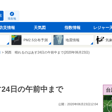
索
現在地
防災情報
天気図
指数情報
レジャー
PM2.5分布予測
地震情報
気
司
関西 晴れるのはあす24日の午前中まで(2020年06月23日)
24日の午前中まで
台
公開：2020年06月23日12:04