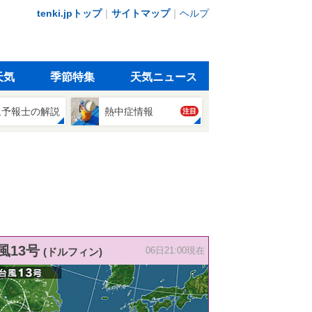
tenki.jpトップ
｜
サイトマップ
｜
ヘルプ
天気
季節特集
天気ニュース
象予報士の解説
熱中症情報
注目
風13号
(ドルフィン)
06日21:00現在